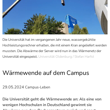
]
7
Informationen zur
Barrierefreiheit
Die Universität hat im vergangenen Jahr neue, wassergekühlte
Z
Hochleistungsrechner erhalten, die mit einem Kran angeliefert werden
e
mussten. Die Abwärme der Server wird nun in das Wärmenetz der
A
Universität eingespeist.
Universität Oldenburg / Stefan Harfst
W
Wärmewende auf dem Campus
29.05.2024
Campus-Leben
Die Universität geht die Wärmewende an: Als eine von
wenigen Hochschulen in Deutschland gewinnt sie