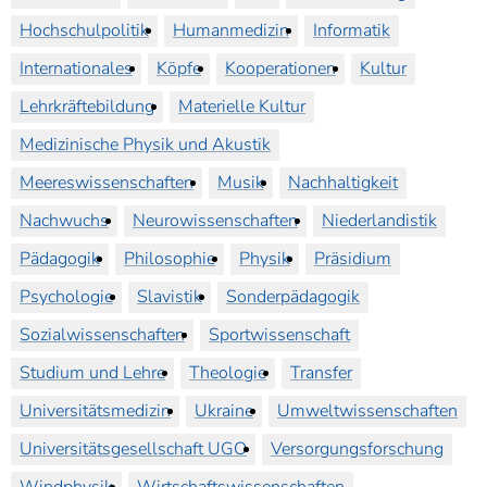
Hochschulpolitik
Humanmedizin
Informatik
Internationales
Köpfe
Kooperationen
Kultur
Lehrkräftebildung
Materielle Kultur
Medizinische Physik und Akustik
Meereswissenschaften
Musik
Nachhaltigkeit
Nachwuchs
Neurowissenschaften
Niederlandistik
Pädagogik
Philosophie
Physik
Präsidium
Psychologie
Slavistik
Sonderpädagogik
Sozialwissenschaften
Sportwissenschaft
Studium und Lehre
Theologie
Transfer
Universitätsmedizin
Ukraine
Umweltwissenschaften
Universitätsgesellschaft UGO
Versorgungsforschung