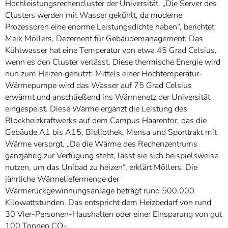
Hochleistungsrechencluster der Universität. „Die Server des
Clusters werden mit Wasser gekühlt, da moderne
Prozessoren eine enorme Leistungsdichte haben“, berichtet
Meik Möllers, Dezernent für Gebäudemanagement. Das
Kühlwasser hat eine Temperatur von etwa 45 Grad Celsius,
wenn es den Cluster verlässt. Diese thermische Energie wird
nun zum Heizen genutzt: Mittels einer Hochtemperatur-
Wärmepumpe wird das Wasser auf 75 Grad Celsius
erwärmt und anschließend ins Wärmenetz der Universität
eingespeist. Diese Wärme ergänzt die Leistung des
Blockheizkraftwerks auf dem Campus Haarentor, das die
Gebäude A1 bis A15, Bibliothek, Mensa und Sporttrakt mit
Wärme versorgt. „Da die Wärme des Rechenzentrums
ganzjährig zur Verfügung steht, lässt sie sich beispielsweise
nutzen, um das Unibad zu heizen“, erklärt Möllers. Die
jährliche Wärmeliefermenge der
Wärmerückgewinnungsanlage beträgt rund 500.000
Kilowattstunden. Das entspricht dem Heizbedarf von rund
30 Vier-Personen-Haushalten oder einer Einsparung von gut
100 Tonnen CO
.
2