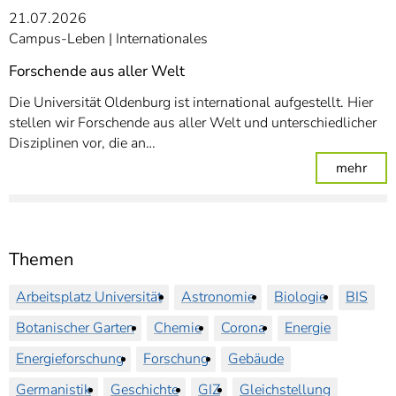
21.07.2026
Campus-Leben
Internationales
Forschende aus aller Welt
Die Universität Oldenburg ist international aufgestellt. Hier
stellen wir Forschende aus aller Welt und unterschiedlicher
Disziplinen vor, die an…
: For
mehr
Themen
Arbeitsplatz Universität
Astronomie
Biologie
BIS
Botanischer Garten
Chemie
Corona
Energie
Energieforschung
Forschung
Gebäude
Germanistik
Geschichte
GIZ
Gleichstellung