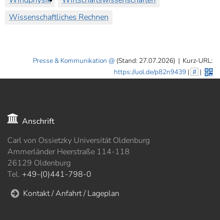
Windphysik
Wirtschaftswissenschaften
Wissenschaftliches Rechnen
Presse & Kommunikation
(Stand: 27.07.2026)
|
Kurz-URL:
https://uol.de/p82n9439
|
#
|
Anschrift
Carl von Ossietzky Universität Oldenburg
Ammerländer Heerstraße 114-118
26129 Oldenburg
Tel.
+49-(0)441-798-0
Kontakt / Anfahrt / Lageplan