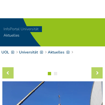
Navigation
[
]
Access-Key 1
Choose other language
[
]
Access-Key 8
InfoPortal Universität
Zum Inhalt springen
Aktuelles
[
]
Access-Key 2
Zur Suche springen
[
]
Access-Key 4
UOL
Universität
Aktuelles
Zur Hauptnavigation
springen
[
Access-Key
]
6
Zur
Zielgruppennavigation
springen
[
Access-Key
]
9
Zur
Brotkrumennavigation
springen
[
Access-Key