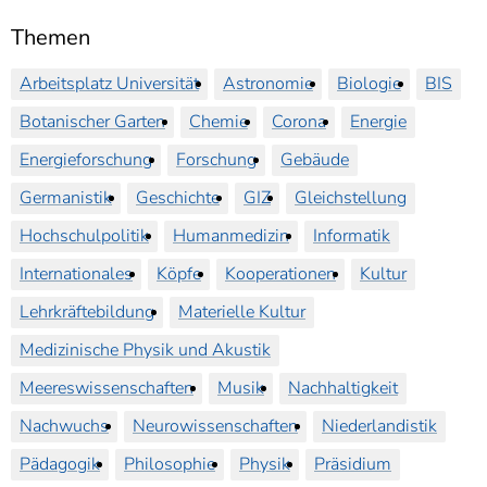
Themen
Arbeitsplatz Universität
Astronomie
Biologie
BIS
Botanischer Garten
Chemie
Corona
Energie
Energieforschung
Forschung
Gebäude
Germanistik
Geschichte
GIZ
Gleichstellung
Hochschulpolitik
Humanmedizin
Informatik
Internationales
Köpfe
Kooperationen
Kultur
Lehrkräftebildung
Materielle Kultur
Medizinische Physik und Akustik
Meereswissenschaften
Musik
Nachhaltigkeit
Nachwuchs
Neurowissenschaften
Niederlandistik
Pädagogik
Philosophie
Physik
Präsidium