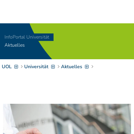
Navigation
[
]
Access-Key 1
Choose other language
[
]
Access-Key 8
InfoPortal Universität
Zum Inhalt springen
Aktuelles
[
]
Access-Key 2
Zur Suche springen
[
]
Access-Key 4
UOL
Universität
Aktuelles
Zur Hauptnavigation
springen
[
Access-Key
]
6
Zur
Zielgruppennavigation
springen
[
Access-Key
]
9
Zur
Brotkrumennavigation
springen
[
Access-Key