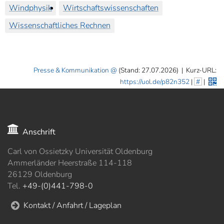
Windphysik
Wirtschaftswissenschaften
Wissenschaftliches Rechnen
Presse & Kommunikation
(Stand: 27.07.2026)
|
Kurz-URL:
https://uol.de/p82n352
|
#
|
Anschrift
Carl von Ossietzky Universität Oldenburg
Ammerländer Heerstraße 114-118
26129 Oldenburg
Tel.
+49-(0)441-798-0
Kontakt / Anfahrt / Lageplan