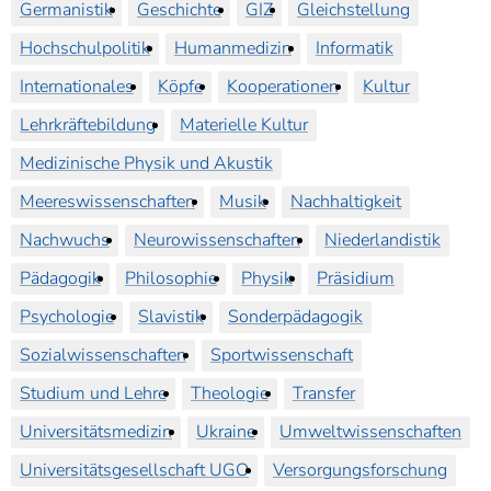
Germanistik
Geschichte
GIZ
Gleichstellung
Hochschulpolitik
Humanmedizin
Informatik
Internationales
Köpfe
Kooperationen
Kultur
Lehrkräftebildung
Materielle Kultur
Medizinische Physik und Akustik
Meereswissenschaften
Musik
Nachhaltigkeit
Nachwuchs
Neurowissenschaften
Niederlandistik
Pädagogik
Philosophie
Physik
Präsidium
Psychologie
Slavistik
Sonderpädagogik
Sozialwissenschaften
Sportwissenschaft
Studium und Lehre
Theologie
Transfer
Universitätsmedizin
Ukraine
Umweltwissenschaften
Universitätsgesellschaft UGO
Versorgungsforschung