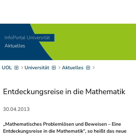
Navigation
[
]
Access-Key 1
Choose other language
[
]
Access-Key 8
InfoPortal Universität
Zum Inhalt springen
Aktuelles
[
]
Access-Key 2
Zur Suche springen
[
]
Access-Key 4
UOL
Universität
Aktuelles
Zur Hauptnavigation
springen
[
Access-Key
]
6
Zur
Entdeckungsreise in die Mathematik
Zielgruppennavigation
springen
[
Access-Key
30.04.2013
]
9
Zur
Brotkrumennavigation
„Mathematisches Problemlösen und Beweisen – Eine
springen
[
Entdeckungsreise in die Mathematik“, so heißt das neue
Access-Key