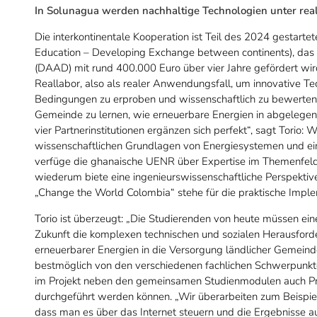
In Solunagua werden nachhaltige Technologien unter re
Die interkontinentale Kooperation ist Teil des 2024 gestart
Education – Developing Exchange between continents), da
(DAAD) mit rund 400.000 Euro über vier Jahre gefördert wi
Reallabor, also als realer Anwendungsfall, um innovative T
Bedingungen zu erproben und wissenschaftlich zu bewerten. 
Gemeinde zu lernen, wie erneuerbare Energien in abgelege
vier Partnerinstitutionen ergänzen sich perfekt“, sagt Torio:
wissenschaftlichen Grundlagen von Energiesystemen und ein
verfüge die ghanaische UENR über Expertise im Themenfeld 
wiederum biete eine ingenieurswissenschaftliche Perspekt
„Change the World Colombia“ stehe für die praktische Imple
Torio ist überzeugt: „Die Studierenden von heute müssen eine
Zukunft die komplexen technischen und sozialen Herausforde
erneuerbarer Energien in die Versorgung ländlicher Gemeinde
bestmöglich von den verschiedenen fachlichen Schwerpunkten
im Projekt neben den gemeinsamen Studienmodulen auch Prak
durchgeführt werden können. „Wir überarbeiten zum Beispiel
dass man es über das Internet steuern und die Ergebnisse au