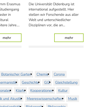
amm Erasmus
Die Universität Oldenburg ist
Studiengang
international aufgestellt. Hier
ster in
stellen wir Forschende aus aller
ltural
Welt und unterschiedlicher
itere Jahre.…
Disziplinen vor, die an…
dern
: Studieren auf drei Kontinenten
: Forschende aus alle
mehr
mehr
Botanischer Garten
Chemie
Corona
ermanistik
Geschichte
GIZ
Gleichstellung
ionales
Köpfe
Kooperationen
Kultur
ik und Akustik
Meereswissenschaften
Musik
iederlandistik
Pädagogik
Philosophie