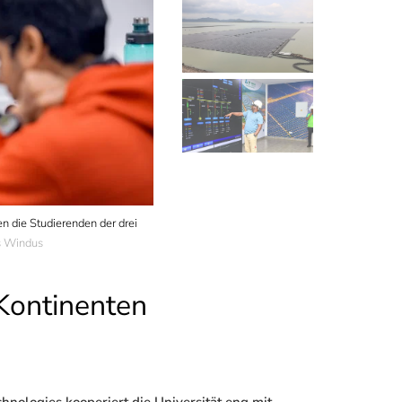
en die Studierenden der drei
2025 ging es nach Ghana. Eine Exkursion führte
s Windus
River. Sie zählt zu den größten derartigen Anlage
Megawatt.
Ankameh Clement
Kontinenten
ologies kooperiert die Universität eng mit