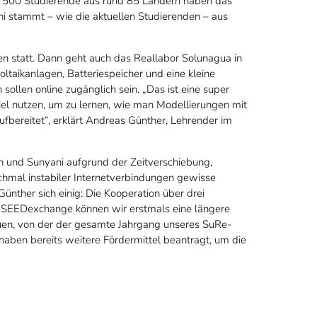
ls 500 Studierende aus rund 85 Ländern haben das
 stammt – wie die aktuellen Studierenden – aus
 statt. Dann geht auch das Reallabor Solunagua in
oltaikanlagen, Batteriespeicher und eine kleine
 sollen online zugänglich sein. „Das ist eine super
iel nutzen, um zu lernen, wie man Modellierungen mit
fbereitet“, erklärt Andreas Günther, Lehrender im
 und Sunyani aufgrund der Zeitverschiebung,
chmal instabiler Internetverbindungen gewisse
Günther sich einig: Die Kooperation über drei
 SEEDexchange können wir erstmals eine längere
uen, von der der gesamte Jahrgang unseres SuRe-
en haben bereits weitere Fördermittel beantragt, um die