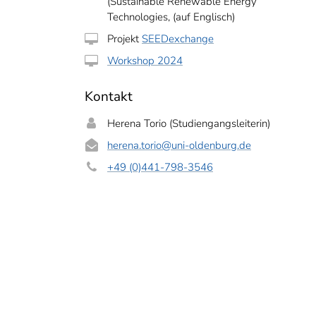
(Sustainable Renewable Energy
Technologies, (auf Englisch)
Projekt
SEEDexchange
Workshop 2024
Kontakt
Herena Torio (Studiengangsleiterin)
herena.torio
@uni-oldenburg.de
+49 (0)441-798-3546
pong, Direktor der Abteilung für erneuerbare Energien bei der ghanaischen Bu
rklärte bei der Exkursion im September 2025, wie sich das Land mit Energie verso
ement