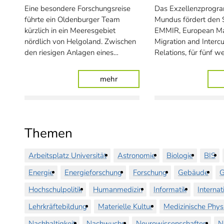
Eine besondere Forschungsreise
Das Exzellenzprogr
führte ein Oldenburger Team
Mundus fördert den 
kürzlich in ein Meeresgebiet
EMMIR, European Ma
nördlich von Helgoland. Zwischen
Migration and Intercu
den riesigen Anlagen eines…
Relations, für fünf we
: Zwischen Wellen und Windrä
mehr
Themen
Arbeitsplatz Universität
Astronomie
Biologie
BIS
Energie
Energieforschung
Forschung
Gebäude
G
Hochschulpolitik
Humanmedizin
Informatik
Internat
Lehrkräftebildung
Materielle Kultur
Medizinische Phys
Nachhaltigkeit
Nachwuchs
Neurowissenschaften
N