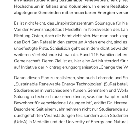
Hochschulen in Ghana und Kolumbien. In einem Reallabor
abgelegene Gemeinden mit erneuerbaren Energien verso
Es ist nicht leicht, das „Inspirationszentrum Solunagua für N
Von der Provinzhauptstadt Medellín im Nordwesten des Lan
Richtung Osten, doch die Fahrt zieht sich. Hat man nach kn
das Dorf San Rafael in den zentralen Anden erreicht, sind es
unbefestigte Piste. Schließlich geht es in dem dicht bewald
weiteren Viertelstunde ist man da: Rund 115 Familien leben 
Gemeinschaft. Deren Ziel ist es, hier eine Art Musterdorf für
auf Initiative der Nichtregierungsorganisation „Change the 
Daran, diesen Plan zu realisieren, sind auch Lehrende und 
„Sustainable Renewable Energy Technologies“ (SuRe) beteili
Studierenden in verschiedenen Kursen, Seminaren und Works
Solunagua technisch aussehen könnte, was überhaupt machba
Bewohner für verschiedene Lösungen ist“, erklärt Dr. Herena
Besondere: Seit einem Jahr nehmen nicht nur Studierende a
durchgeführten Veranstaltungen teil, sondern auch Studenti
(UdeA) in Medellín und der University of Energy and Natura