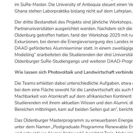
im SuRe-Master. Die University of Antioquia steuert einen Ve
Ghana stehen Laborpraktika bislang nicht auf dem Lehrplan
Der dritte Bestandteil des Projekts sind jährliche Workshops
Partneruniversitäten ausgerichtet werden. Nachdem sich die 
Oldenburg getroffen hatten, fand der Workshop 2025 mit r
Exkursionen, bei denen die Energieversorgung des Landes im
DAAD gefördertes Alumniseminar statt. In einem zweitägi
Modelling“ erarbeiteten die Studierenden der drei Universi
Oldenburger SuRe-Studiengangs und weiterer DAAD-Progra
Wie lassen sich Photovoltaik und Landwirtschaft verbind
Die Teams erhielten dabei unterschiedliche Aufgaben, etwa 
bei dem eine Fläche sowohl für die Landwirtschaft als auch 
Machbarkeit von Atomkraft auf dem afrikanischen Kontinent 
Studierenden mit ihrem aktuellen Wissen und den Alumni, di
Bereichen mitbringen, kam auf beiden Seiten gut an“, berich
Das Oldenburger Masterprogramm zu erneuerbaren Energien 
unter dem Namen „Postgraduate Programme Renewable Ener