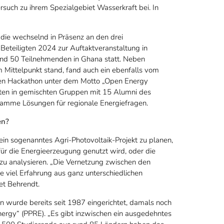
rsuch zu ihrem Spezialgebiet Wasserkraft bei. In
.
, die wechselnd in Präsenz an den drei
Beteiligten 2024 zur Auftaktveranstaltung in
und 50 Teilnehmenden in Ghana statt. Neben
 Mittelpunkt stand, fand auch ein ebenfalls vom
gen Hackathon unter dem Motto „Open Energy
täten in gemischten Gruppen mit 15 Alumni des
mme Lösungen für regionale Energiefragen.
en?
ein sogenanntes Agri-Photovoltaik-Projekt zu planen,
für die Energieerzeugung genutzt wird, oder die
zu analysieren. „Die Vernetzung zwischen den
e viel Erfahrung aus ganz unterschiedlichen
tet Behrendt.
wurde bereits seit 1987 eingerichtet, damals noch
gy“ (PPRE). „Es gibt inzwischen ein ausgedehntes