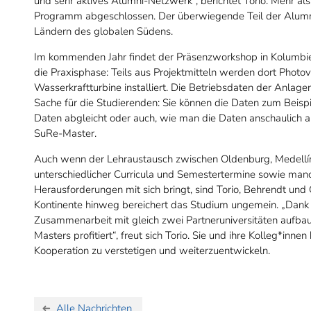
und sehr aktives Alumni-Netzwerk“, berichtet Torio. Mehr a
Programm abgeschlossen. Der überwiegende Teil der Alumni
Ländern des globalen Südens.
Im kommenden Jahr findet der Präsenzworkshop in Kolumbien
die Praxisphase: Teils aus Projektmitteln werden dort Photov
Wasserkraftturbine installiert. Die Betriebsdaten der Anlagen
Sache für die Studierenden: Sie können die Daten zum Beisp
Daten abgleicht oder auch, wie man die Daten anschaulich au
SuRe-Master.
Auch wenn der Lehraustausch zwischen Oldenburg, Medellín
unterschiedlicher Curricula und Semestertermine sowie man
Herausforderungen mit sich bringt, sind Torio, Behrendt und 
Kontinente hinweg bereichert das Studium ungemein. „Dank
Zusammenarbeit mit gleich zwei Partneruniversitäten aufba
Masters profitiert“, freut sich Torio. Sie und ihre Kolleg*inn
Kooperation zu verstetigen und weiterzuentwickeln.
Alle Nachrichten