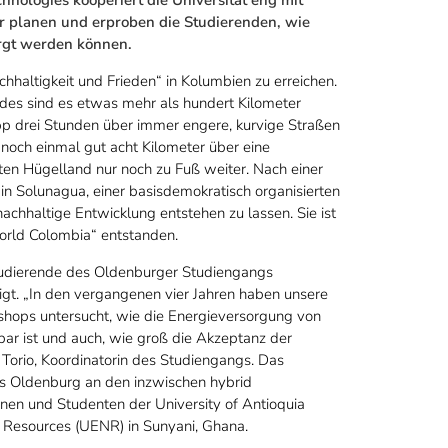
 planen und erproben die Studierenden, wie
rgt werden können.
achhaltigkeit und Frieden“ in Kolumbien zu erreichen.
des sind es etwas mehr als hundert Kilometer
app drei Stunden über immer engere, kurvige Straßen
 noch einmal gut acht Kilometer über eine
eten Hügelland nur noch zu Fuß weiter. Nach einer
in Solunagua, einer basisdemokratisch organisierten
 nachhaltige Entwicklung entstehen zu lassen. Sie ist
World Colombia“ entstanden.
Studierende des Oldenburger Studiengangs
gt. „In den vergangenen vier Jahren haben unsere
hops untersucht, wie die Energieversorgung von
r ist und auch, wie groß die Akzeptanz der
 Torio, Koordinatorin des Studiengangs. Das
us Oldenburg an den inzwischen hybrid
nnen und Studenten der University of Antioquia
l Resources (UENR) in Sunyani, Ghana.