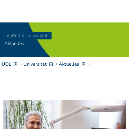
Navigation
[
]
Access-Key 1
Choose other language
[
]
Access-Key 8
InfoPortal Universität
Zum Inhalt springen
Aktuelles
[
]
Access-Key 2
Zur Suche springen
[
]
Access-Key 4
UOL
Universität
Aktuelles
Zur Hauptnavigation
springen
[
Access-Key
]
6
Zur
Zielgruppennavigation
springen
[
Access-Key
]
9
Zur
Brotkrumennavigation
springen
[
Access-Key