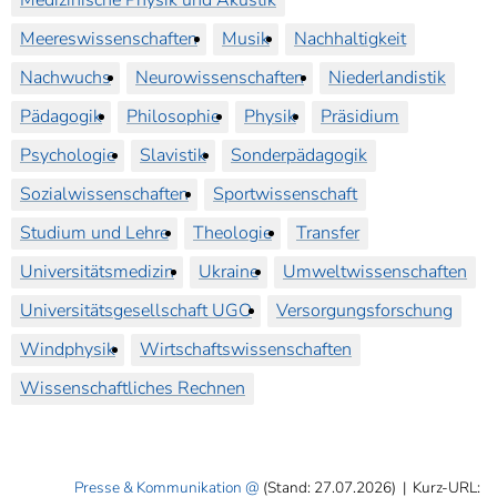
Medizinische Physik und Akustik
Meereswissenschaften
Musik
Nachhaltigkeit
Nachwuchs
Neurowissenschaften
Niederlandistik
Pädagogik
Philosophie
Physik
Präsidium
Psychologie
Slavistik
Sonderpädagogik
Sozialwissenschaften
Sportwissenschaft
Studium und Lehre
Theologie
Transfer
Universitätsmedizin
Ukraine
Umweltwissenschaften
Universitätsgesellschaft UGO
Versorgungsforschung
Windphysik
Wirtschaftswissenschaften
Wissenschaftliches Rechnen
Presse & Kommunikation
(Stand: 27.07.2026)
|
Kurz-URL: