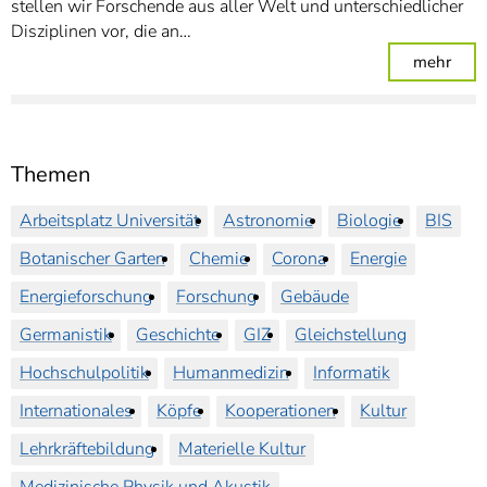
stellen wir Forschende aus aller Welt und unterschiedlicher
Disziplinen vor, die an…
: For
mehr
Themen
Arbeitsplatz Universität
Astronomie
Biologie
BIS
Botanischer Garten
Chemie
Corona
Energie
Energieforschung
Forschung
Gebäude
Germanistik
Geschichte
GIZ
Gleichstellung
Hochschulpolitik
Humanmedizin
Informatik
Internationales
Köpfe
Kooperationen
Kultur
Lehrkräftebildung
Materielle Kultur