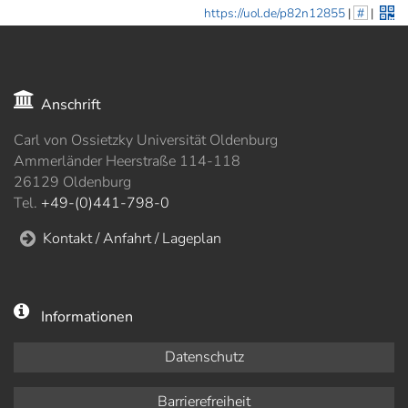
https://uol.de/p82n12855
|
#
|
Anschrift
Carl von Ossietzky Universität Oldenburg
Ammerländer Heerstraße 114-118
26129 Oldenburg
Tel.
+49-(0)441-798-0
Kontakt / Anfahrt / Lageplan
Informationen
Datenschutz
Barrierefreiheit