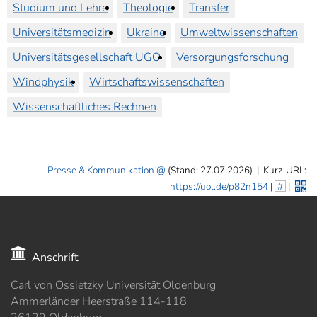
Studium und Lehre
Theologie
Transfer
Universitätsmedizin
Ukraine
Umweltwissenschaften
Universitätsgesellschaft UGO
Versorgungsforschung
Windphysik
Wirtschaftswissenschaften
Wissenschaftliches Rechnen
Presse & Kommunikation
(Stand: 27.07.2026)
|
Kurz-URL:
https://uol.de/p82n154
|
#
|
Anschrift
Carl von Ossietzky Universität Oldenburg
Ammerländer Heerstraße 114-118