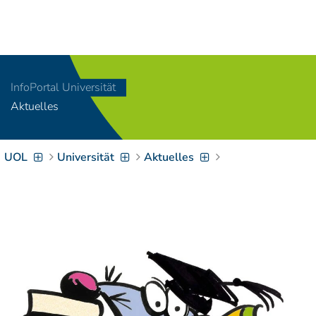
Navigation
[
]
Access-Key 1
Choose other language
[
]
Access-Key 8
InfoPortal Universität
Zum Inhalt springen
Aktuelles
[
]
Access-Key 2
Zur Suche springen
[
]
Access-Key 4
UOL
Universität
Aktuelles
Zur Hauptnavigation
springen
[
Access-Key
]
6
Zur
Zielgruppennavigation
springen
[
Access-Key
]
9
Zur
Brotkrumennavigation
springen
[
Access-Key