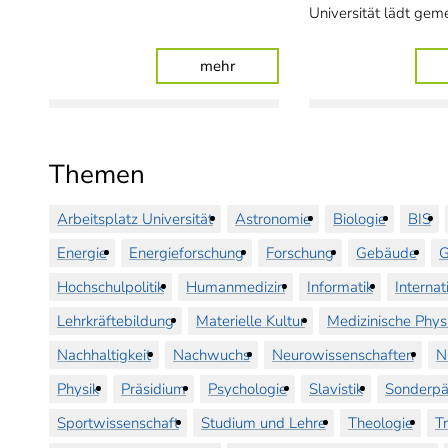
Universität lädt ge
: Universität begrüßt 17 neue 
mehr
Themen
Arbeitsplatz Universität
Astronomie
Biologie
BIS
Energie
Energieforschung
Forschung
Gebäude
G
Hochschulpolitik
Humanmedizin
Informatik
Internat
Lehrkräftebildung
Materielle Kultur
Medizinische Phys
Nachhaltigkeit
Nachwuchs
Neurowissenschaften
N
Physik
Präsidium
Psychologie
Slavistik
Sonderpä
Sportwissenschaft
Studium und Lehre
Theologie
T