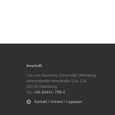
Anschrift
Carl von Ossietzky Universität Oldenburg
Ammerländer Heerstraße 114-118
26129 Oldenburg
Tel.
+49-(0)441-798-0
Kontakt / Anfahrt / Lageplan