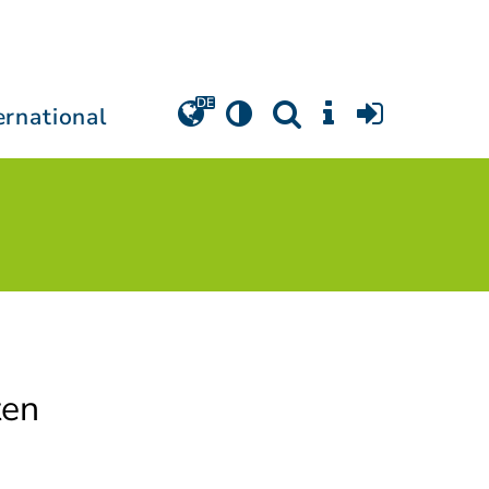
ernational
ten