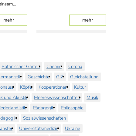
meinsam…
Auszubildende
: Partielle Sonnenfinsternis und Sternschnuppen über Olde
: Forschende aus alle
mehr
mehr
Botanischer Garten
Chemie
Corona
ermanistik
Geschichte
GIZ
Gleichstellung
ionales
Köpfe
Kooperationen
Kultur
ik und Akustik
Meereswissenschaften
Musik
iederlandistik
Pädagogik
Philosophie
dagogik
Sozialwissenschaften
ransfer
Universitätsmedizin
Ukraine