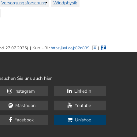
Versorgungsforschung
Windphysik
nd: 27.07.2026)
|
Kurz-URL:
https://uol.de/p82n899
|
#
|
esuchen Sie uns auch hier
Instagram
LinkedIn
Mastodon
Youtube
Facebook
Unishop