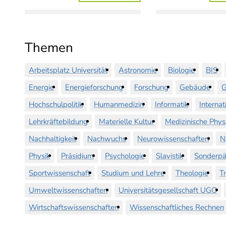
Themen
Arbeitsplatz Universität
Astronomie
Biologie
BIS
Energie
Energieforschung
Forschung
Gebäude
G
Hochschulpolitik
Humanmedizin
Informatik
Internat
Lehrkräftebildung
Materielle Kultur
Medizinische Phys
Nachhaltigkeit
Nachwuchs
Neurowissenschaften
N
Physik
Präsidium
Psychologie
Slavistik
Sonderpä
Sportwissenschaft
Studium und Lehre
Theologie
T
Umweltwissenschaften
Universitätsgesellschaft UGO
Wirtschaftswissenschaften
Wissenschaftliches Rechnen