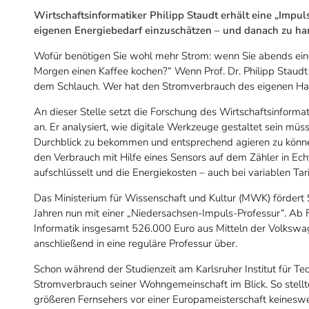
Wirtschaftsinformatiker Philipp Staudt erhält eine „Impul
eigenen Energiebedarf einzuschätzen – und danach zu h
Wofür benötigen Sie wohl mehr Strom: wenn Sie abends ein
Morgen einen Kaffee kochen?“ Wenn Prof. Dr. Philipp Staudt s
dem Schlauch. Wer hat den Stromverbrauch des eigenen Haus
An dieser Stelle setzt die Forschung des Wirtschaftsinform
an. Er analysiert, wie digitale Werkzeuge gestaltet sein m
Durchblick zu bekommen und entsprechend agieren zu können.
den Verbrauch mit Hilfe eines Sensors auf dem Zähler in Echtz
aufschlüsselt und die Energiekosten – auch bei variablen Tari
Das Ministerium für Wissenschaft und Kultur (MWK) fördert
Jahren nun mit einer „Niedersachsen-Impuls-Professur“. Ab 
Informatik insgesamt 526.000 Euro aus Mitteln der Volkswa
anschließend in eine reguläre Professur über.
Schon während der Studienzeit am Karlsruher Institut für Tec
Stromverbrauch seiner Wohngemeinschaft im Blick. So stellte
größeren Fernsehers vor einer Europameisterschaft keinesw