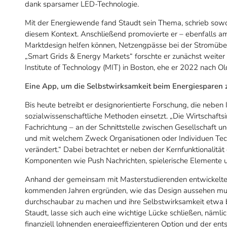
dank sparsamer LED-Technologie.
Mit der Energiewende fand Staudt sein Thema, schrieb sowoh
diesem Kontext. Anschließend promovierte er – ebenfalls am
Marktdesign helfen können, Netzengpässe bei der Stromübert
„Smart Grids & Energy Markets“ forschte er zunächst weiter
Institute of Technology (MIT) in Boston, ehe er 2022 nach 
Eine App, um die Selbstwirksamkeit beim Energiesparen z
Bis heute betreibt er designorientierte Forschung, die nebe
sozialwissenschaftliche Methoden einsetzt. „Die Wirtschaftsi
Fachrichtung – an der Schnittstelle zwischen Gesellschaft und
und mit welchem Zweck Organisationen oder Individuen Tech
verändert.“ Dabei betrachtet er neben der Kernfunktionalitä
Komponenten wie Push Nachrichten, spielerische Elemente u
Anhand der gemeinsam mit Masterstudierenden entwickelte
kommenden Jahren ergründen, wie das Design aussehen mu
durchschaubar zu machen und ihre Selbstwirksamkeit etwa be
Staudt, lasse sich auch eine wichtige Lücke schließen, näml
finanziell lohnenden energieeffizienteren Option und der ent