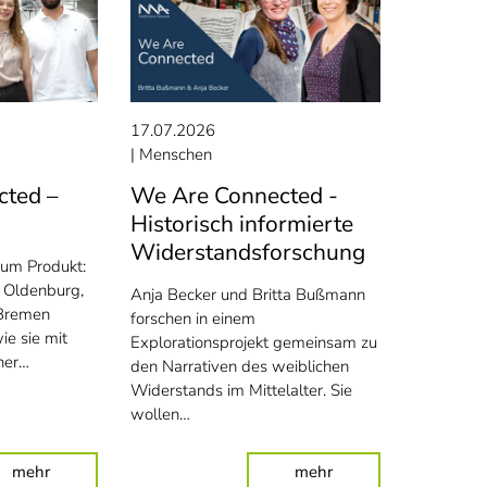
17.07.2026
Menschen
cted –
We Are Connected -
Historisch informierte
Widerstandsforschung
zum Produkt:
i Oldenburg,
Anja Becker und Britta Bußmann
 Bremen
forschen in einem
ie sie mit
Explorationsprojekt gemeinsam zu
iner…
den Narrativen des weiblichen
Widerstands im Mittelalter. Sie
wollen…
Auszubildende
: We Are Connected – Chemie
: We Are Connected -
mehr
mehr