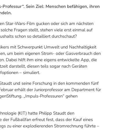
s-Professur“. Sein Ziel: Menschen befähigen, ihren
andeln.
en Star-Wars-Film gucken oder sich am nächsten
olche Fragen stellt, stehen viele erst einmal auf
halts schon so detailliert durchschaut?
atikers mit Schwerpunkt Umwelt und Nachhaltigkeit
üssen, um beim eigenen Strom- oder Gasverbrauch den
 Dabei hilft ihm eine eigens entwickelte App, die
eit darstellt, diesen teils sogar nach Geräten
foptionen – simuliert.
 Staudt und seine Forschung in den kommenden fünf
Februar erhält der Juniorprofessor am Department für
genStiftung. „Impuls-Professuren“ gehen
hnologie (KIT) hatte Philipp Staudt den
 der Fußballfan erfreut fest, dass der Kauf eines
egs zu einer explodierenden Stromrechnung führte –