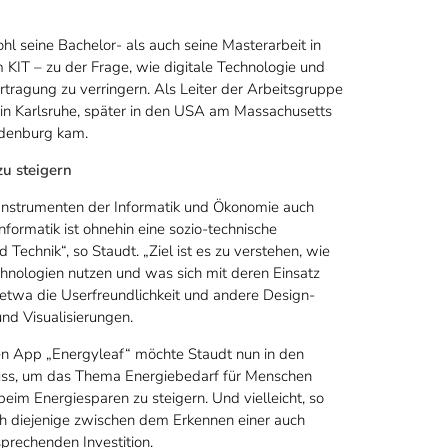
l seine Bachelor- als auch seine Masterarbeit in
 KIT – zu der Frage, wie digitale Technologie und
ragung zu verringern. Als Leiter der Arbeitsgruppe
 in Karlsruhe, später in den USA am Massachusetts
Oldenburg kam.
u steigern
n Instrumenten der Informatik und Ökonomie auch
nformatik ist ohnehin eine sozio-technische
 Technik“, so Staudt. „Ziel ist es zu verstehen, wie
nologien nutzen und was sich mit deren Einsatz
t etwa die Userfreundlichkeit und andere Design-
nd Visualisierungen.
n App „Energyleaf“ möchte Staudt nun in den
ss, um das Thema Energiebedarf für Menschen
im Energiesparen zu steigern. Und vielleicht, so
ich diejenige zwischen dem Erkennen einer auch
sprechenden Investition.