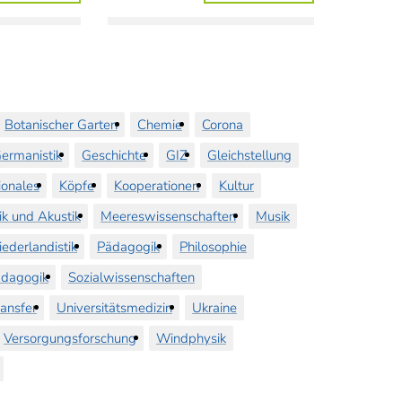
Botanischer Garten
Chemie
Corona
ermanistik
Geschichte
GIZ
Gleichstellung
ionales
Köpfe
Kooperationen
Kultur
ik und Akustik
Meereswissenschaften
Musik
iederlandistik
Pädagogik
Philosophie
dagogik
Sozialwissenschaften
ransfer
Universitätsmedizin
Ukraine
Versorgungsforschung
Windphysik