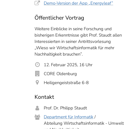
Demo-Version der App „Energyleaf”
Öffentlicher Vortrag
Weitere Einblicke in seine Forschung und
bisherigen Erkenntnisse gibt Prof. Staudt allen
Interessierten in seiner Antrittsvorlesung
„Wieso wir Wirtschaftsinformatik für mehr
Nachhaltigkeit brauchen”.
12. Februar 2025, 16 Uhr
irtschaftsinformatik für mehr Nachhaltigkeit brauchen“: Darüber referiert Philip
CORE Oldenburg
uar ab 16 Uhr im CORE Oldenburg.
Universitaet Oldenburg - Matthias Knust
Heiligengeiststraße 6-8
Kontakt
Prof. Dr. Philipp Staudt
Department für Informatik
/
Abteilung Wirtschaftsinformatik - Umwelt