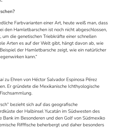
.“
rschen?
dliche Farbvarianten einer Art, heute weiß man, dass
bei den Hamletbarschen ist noch nicht abgeschlossen,
, um die genetischen Triebkräfte einer schnellen
ele Arten es auf der Welt gibt, hängt davon ab, wie
eispiel der Hamletbarsche zeigt, wie ein natürlicher
gegenwirken kann.“
ai
zu Ehren von Héctor Salvador Espinosa Pérez
n. Er gründete die Mexikanische Ichthyologische
 Fischsammlung.
“ bezieht sich auf das geografische
ordküste der Halbinsel Yucatán im Südwesten des
he Bank im Besonderen und den Golf von Südmexiko
demische Rifffische beherbergt und daher besonders