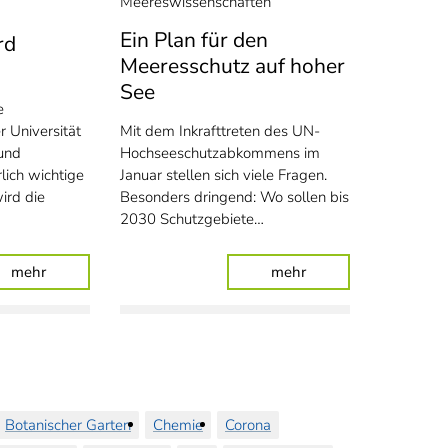
Meereswissenschaften
Ein Plan für den
rd
Meeresschutz auf hoher
See
e
 Universität
Mit dem Inkrafttreten des UN-
und
Hochseeschutzabkommens im
lich wichtige
Januar stellen sich viele Fragen.
ird die
Besonders dringend: Wo sollen bis
2030 Schutzgebiete…
dern
: Messpfahl vor Spiekeroog wird erneuert
: Ein Plan für den M
mehr
mehr
Botanischer Garten
Chemie
Corona