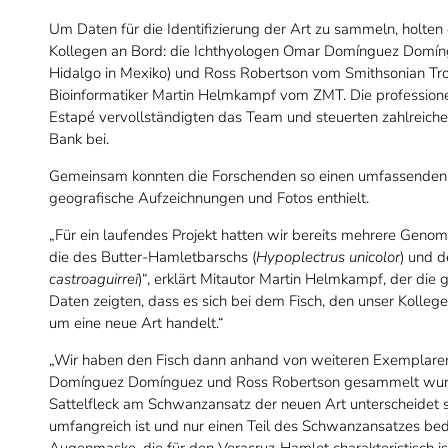
Um Daten für die Identifizierung der Art zu sammeln, holten
Kollegen an Bord: die Ichthyologen Omar Domínguez Domíng
Hidalgo in Mexiko) und Ross Robertson vom Smithsonian Tro
Bioinformatiker Martin Helmkampf vom ZMT. Die professione
Estapé vervollständigten das Team und steuerten zahlrei
Bank bei.
Gemeinsam konnten die Forschenden so einen umfassenden 
geografische Aufzeichnungen und Fotos enthielt.
„Für ein laufendes Projekt hatten wir bereits mehrere Geno
die des Butter-Hamletbarschs (
Hypoplectrus unicolor
) und 
castroaguirrei
)“, erklärt Mitautor Martin Helmkampf, der die
Daten zeigten, dass es sich bei dem Fisch, den unser Kollege
um eine neue Art handelt.“
„Wir haben den Fisch dann anhand von weiteren Exemplaren
Domínguez Domínguez und Ross Robertson gesammelt wurde
Sattelfleck am Schwanzansatz der neuen Art unterscheidet 
umfangreich ist und nur einen Teil des Schwanzansatzes be