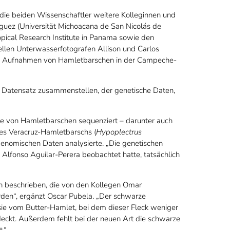
 die beiden Wissenschaftler weitere Kolleginnen und
uez (Universität Michoacana de San Nicolás de
pical Research Institute in Panama sowie den
llen Unterwasserfotografen Allison und Carlos
che Aufnahmen von Hamletbarschen in der Campeche-
Datensatz zusammenstellen, der genetische Daten,
me von Hamletbarschen sequenziert – darunter auch
des Veracruz-Hamletbarschs (
Hypoplectrus
 genomischen Daten analysierte. „Die genetischen
 Alfonso Aguilar-Perera beobachtet hatte, tatsächlich
 beschrieben, die von den Kollegen Omar
n“, ergänzt Oscar Pubela. „Der schwarze
sie vom Butter-Hamlet, bei dem dieser Fleck weniger
deckt. Außerdem fehlt bei der neuen Art die schwarze