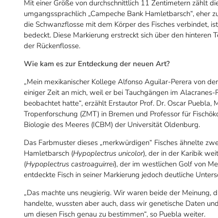
Mit einer Größe von durchschnittlich 11 Zentimetern zählt d
umgangssprachlich „Campeche Bank Hamletbarsch“, eher zu
die Schwanzflosse mit dem Körper des Fisches verbindet, is
bedeckt. Diese Markierung erstreckt sich über den hinteren
der Rückenflosse.
Wie kam es zur Entdeckung der neuen Art?
„Mein mexikanischer Kollege Alfonso Aguilar-Perera von de
einiger Zeit an mich, weil er bei Tauchgängen im Alacranes
beobachtet hatte“, erzählt Erstautor Prof. Dr. Oscar Puebla
Tropenforschung (ZMT) in Bremen und Professor für Fischöko
Biologie des Meeres (ICBM) der Universität Oldenburg.
Das Farbmuster dieses „merkwürdigen“ Fisches ähnelte zwe
Hamletbarsch (
Hypoplectrus unicolor
), der in der Karibik we
(
Hypoplectrus castroaguirrei
), der im westlichen Golf von Me
entdeckte Fisch in seiner Markierung jedoch deutliche Unters
„Das machte uns neugierig. Wir waren beide der Meinung, d
handelte, wussten aber auch, dass wir genetische Daten und 
um diesen Fisch genau zu bestimmen“, so Puebla weiter.