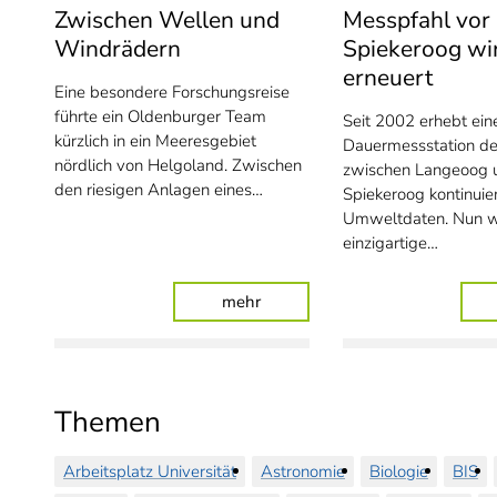
Zwischen Wellen und
Messpfahl vor
Windrädern
Spiekeroog wi
erneuert
Eine besondere Forschungsreise
führte ein Oldenburger Team
Seit 2002 erhebt ein
kürzlich in ein Meeresgebiet
Dauermessstation der
nördlich von Helgoland. Zwischen
zwischen Langeoog 
den riesigen Anlagen eines…
Spiekeroog kontinuier
Umweltdaten. Nun w
einzigartige…
: Zwischen Wellen und Windrä
mehr
Themen
Arbeitsplatz Universität
Astronomie
Biologie
BIS