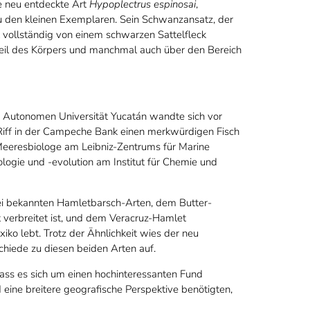
ie neu entdeckte Art
Hypoplectrus espinosai
,
 den kleinen Exemplaren. Sein Schwanzansatz, der
t vollständig von einem schwarzen Sattelfleck
 Teil des Körpers und manchmal auch über den Bereich
r Autonomen Universität Yucatán wandte sich vor
-Riff in der Campeche Bank einen merkwürdigen Fisch
, Meeresbiologe am Leibniz-Zentrums für Marine
logie und -evolution am Institut für Chemie und
i bekannten Hamletbarsch-Arten, dem Butter-
it verbreitet ist, und dem Veracruz-Hamlet
xiko lebt. Trotz der Ähnlichkeit wies der neu
chiede zu diesen beiden Arten auf.
ass es sich um einen hochinteressanten Fund
eine breitere geografische Perspektive benötigten,