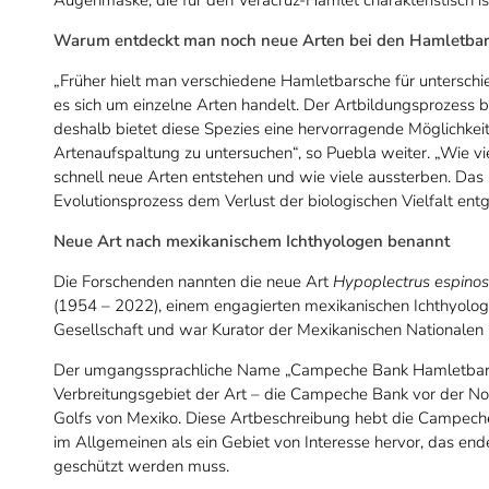
Augenmaske, die für den Veracruz-Hamlet charakteristisch ist
Warum entdeckt man noch neue Arten bei den Hamletba
„Früher hielt man verschiedene Hamletbarsche für unterschie
es sich um einzelne Arten handelt. Der Artbildungsprozess 
deshalb bietet diese Spezies eine hervorragende Möglichkeit
Artenaufspaltung zu untersuchen“, so Puebla weiter. „Wie vi
schnell neue Arten entstehen und wie viele aussterben. Das B
Evolutionsprozess dem Verlust der biologischen Vielfalt ent
Neue Art nach mexikanischem Ichthyologen benannt
Die Forschenden nannten die neue Art
Hypoplectrus espinos
(1954 – 2022), einem engagierten mexikanischen Ichthyologe
Gesellschaft und war Kurator der Mexikanischen Nationalen
Der umgangssprachliche Name „Campeche Bank Hamletbarsch
Verbreitungsgebiet der Art – die Campeche Bank vor der N
Golfs von Mexiko. Diese Artbeschreibung hebt die Campec
im Allgemeinen als ein Gebiet von Interesse hervor, das en
geschützt werden muss.