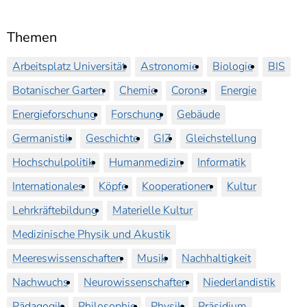
Themen
Arbeitsplatz Universität
Astronomie
Biologie
BIS
Botanischer Garten
Chemie
Corona
Energie
Energieforschung
Forschung
Gebäude
Germanistik
Geschichte
GIZ
Gleichstellung
Hochschulpolitik
Humanmedizin
Informatik
Internationales
Köpfe
Kooperationen
Kultur
Lehrkräftebildung
Materielle Kultur
Medizinische Physik und Akustik
Meereswissenschaften
Musik
Nachhaltigkeit
Nachwuchs
Neurowissenschaften
Niederlandistik
Pädagogik
Philosophie
Physik
Präsidium