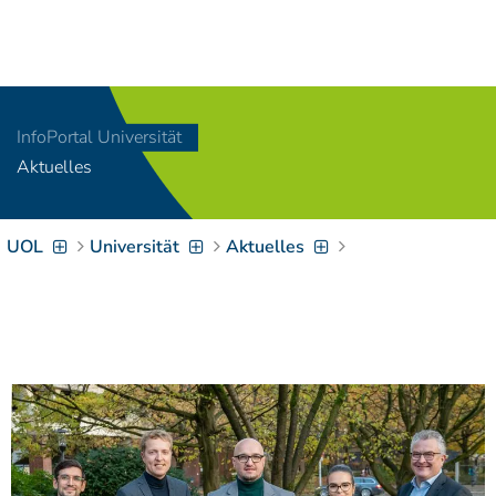
Navigation
[
]
Access-Key 1
Choose other language
[
]
Access-Key 8
InfoPortal Universität
Zum Inhalt springen
Aktuelles
[
]
Access-Key 2
Zur Suche springen
[
]
Access-Key 4
UOL
Universität
Aktuelles
Zur Hauptnavigation
springen
[
Access-Key
]
6
Zur
Zielgruppennavigation
springen
[
Access-Key
]
9
Zur
Brotkrumennavigation
springen
[
Access-Key