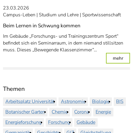
23.03.2026
Campus-Leben
Studium und Lehre
Sportwissenschaft
Beim Lernen in Schwung kommen
Im Gebäude „Forschungs- und Trainingszentrum Sport“
befindet sich ein Seminarraum, in dem niemand stillsitzen
muss. Dieses „Bewegende Klassenzimmer“…
: Be
mehr
Themen
Arbeitsplatz Universität
Astronomie
Biologie
BIS
Botanischer Garten
Chemie
Corona
Energie
Energieforschung
Forschung
Gebäude
Germanistik
Geschichte
GIZ
Gleichstellung