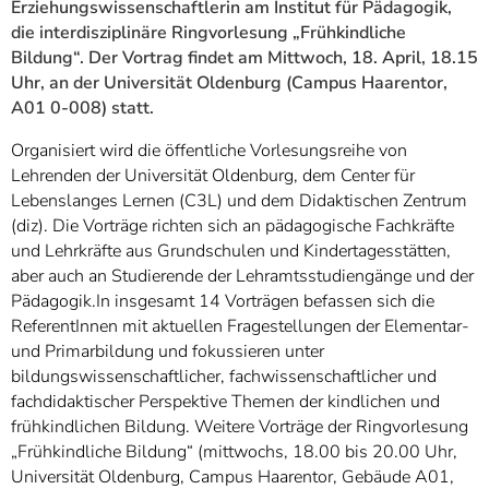
]
Erziehungswissenschaftlerin am Institut für Pädagogik,
7
Informationen zur
die interdisziplinäre Ringvorlesung „Frühkindliche
Barrierefreiheit
Bildung“. Der Vortrag findet am Mittwoch, 18. April, 18.15
Uhr, an der Universität Oldenburg (Campus Haarentor,
A01 0-008) statt.
Organisiert wird die öffentliche Vorlesungsreihe von
Lehrenden der Universität Oldenburg, dem Center für
Lebenslanges Lernen (C3L) und dem Didaktischen Zentrum
(diz). Die Vorträge richten sich an pädagogische Fachkräfte
und Lehrkräfte aus Grundschulen und Kindertagesstätten,
aber auch an Studierende der Lehramtsstudiengänge und der
Pädagogik.In insgesamt 14 Vorträgen befassen sich die
ReferentInnen mit aktuellen Fragestellungen der Elementar-
und Primarbildung und fokussieren unter
bildungswissenschaftlicher, fachwissenschaftlicher und
fachdidaktischer Perspektive Themen der kindlichen und
frühkindlichen Bildung. Weitere Vorträge der Ringvorlesung
„Frühkindliche Bildung“ (mittwochs, 18.00 bis 20.00 Uhr,
Universität Oldenburg, Campus Haarentor, Gebäude A01,