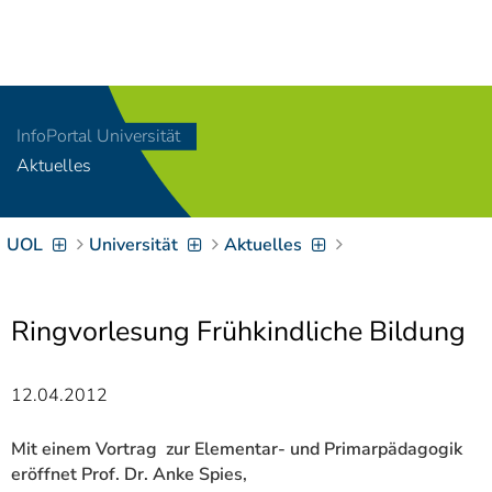
Navigation
[
]
Access-Key 1
Choose other language
[
]
Access-Key 8
InfoPortal Universität
Zum Inhalt springen
Aktuelles
[
]
Access-Key 2
Zur Suche springen
[
]
Access-Key 4
UOL
Universität
Aktuelles
Zur Hauptnavigation
springen
[
Access-Key
]
6
Zur
Ringvorlesung Frühkindliche Bildung
Zielgruppennavigation
springen
[
Access-Key
12.04.2012
]
9
Zur
Brotkrumennavigation
Mit einem Vortrag zur Elementar- und Primarpädagogik
springen
[
eröffnet Prof. Dr. Anke Spies,
Access-Key