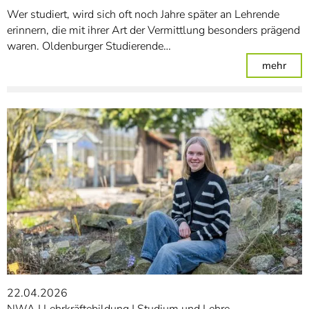
Wer studiert, wird sich oft noch Jahre später an Lehrende
erinnern, die mit ihrer Art der Vermittlung besonders prägend
waren. Oldenburger Studierende…
: Au
mehr
22.04.2026
NWA
Lehrkräftebildung
Studium und Lehre