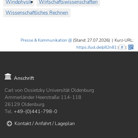
Windphysik
Wirtschaftswissenschaften
Wissenschaftliches Rechnen
Presse & Kommunikation
(Stand: 27.07.2026)
|
Kurz-URL:
https://uol.de/p82n81
|
#
|
Anschrift
Carl von Ossietzky Universität Oldenburg
Ammerländer Heerstraße 114-118
26129 Oldenburg
Tel.
+49-(0)441-798-0
Kontakt / Anfahrt / Lageplan