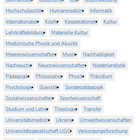
Hochschulpolitik
Humanmedizin
Informatik
Internationales
Köpfe
Kooperationen
Kultur
Lehrkräftebildung
Materielle Kultur
Medizinische Physik und Akustik
Meereswissenschaften
Musik
Nachhaltigkeit
Nachwuchs
Neurowissenschaften
Niederlandistik
Pädagogik
Philosophie
Physik
Präsidium
Psychologie
Slavistik
Sonderpädagogik
Sozialwissenschaften
Sportwissenschaft
Studium und Lehre
Theologie
Transfer
Universitätsmedizin
Ukraine
Umweltwissenschaften
Universitätsgesellschaft UGO
Versorgungsforschung