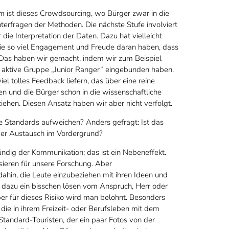
rm ist dieses Crowdsourcing, wo Bürger zwar in die
nterfragen der Methoden. Die nächste Stufe involviert
ie Interpretation der Daten. Dazu hat vielleicht
die so viel Engagement und Freude daran haben, dass
 Das haben wir gemacht, indem wir zum Beispiel
 aktive Gruppe „Junior Ranger“ eingebunden haben.
 tolles Feedback liefern, das über eine reine
 und die Bürger schon in die wissenschaftliche
ehen. Diesen Ansatz haben wir aber nicht verfolgt.
Standards aufweichen? Anders gefragt: Ist das
 der Austausch im Vordergrund?
ündig der Kommunikation; das ist ein Nebeneffekt.
lisieren für unsere Forschung. Aber
dahin, die Leute einzubeziehen mit ihren Ideen und
s dazu ein bisschen lösen vom Anspruch, Herr oder
er für dieses Risiko wird man belohnt. Besonders
ie in ihrem Freizeit- oder Berufsleben mit dem
tandard-Touristen, der ein paar Fotos von der