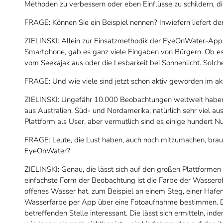
Methoden zu verbessern oder eben Einflüsse zu schildern, die
FRAGE: Können Sie ein Beispiel nennen? Inwiefern liefert d
ZIELINSKI: Allein zur Einsatzmethodik der EyeOnWater-App,
Smartphone, gab es ganz viele Eingaben von Bürgern. Ob es 
vom Seekajak aus oder die Lesbarkeit bei Sonnenlicht. So
FRAGE: Und wie viele sind jetzt schon aktiv geworden im akt
ZIELINSKI: Ungefähr 10.000 Beobachtungen weltweit haben
aus Australien, Süd- und Nordamerika, natürlich sehr viel aus 
Plattform als User, aber vermutlich sind es einige hundert Nu
FRAGE: Leute, die Lust haben, auch noch mitzumachen, brau
EyeOnWater?
ZIELINSKI: Genau, die lässt sich auf den großen Plattformen
einfachste Form der Beobachtung ist die Farbe der Wasserob
offenes Wasser hat, zum Beispiel an einem Steg, einer Hafen
Wasserfarbe per App über eine Fotoaufnahme bestimmen. Dar
betreffenden Stelle interessant. Die lässt sich ermitteln, in