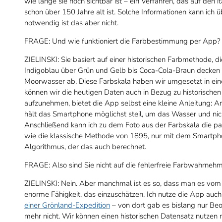
wie lange sie noch sichtbar ist – ein Verfahren, das auf den 
schon über 150 Jahre alt ist. Solche Informationen kann ich
notwendig ist das aber nicht.
FRAGE: Und wie funktioniert die Farbbestimmung per App?
ZIELINSKI: Sie basiert auf einer historischen Farbmethode, d
Indigoblau über Grün und Gelb bis Coca-Cola-Braun decken
Moorwasser ab. Diese Farbskala haben wir umgesetzt in ein
können wir die heutigen Daten auch in Bezug zu historische
aufzunehmen, bietet die App selbst eine kleine Anleitung:
hält das Smartphone möglichst steil, um das Wasser und nic
Anschließend kann ich zu dem Foto aus der Farbskala die pa
wie die klassische Methode von 1895, nur mit dem Smartpho
Algorithmus, der das auch berechnet.
FRAGE: Also sind Sie nicht auf die fehlerfreie Farbwahrn
ZIELINSKI: Nein. Aber manchmal ist es so, dass man es vom 
enorme Fähigkeit, das einzuschätzen. Ich nutze die App auc
einer Grönland-Expedition
– von dort gab es bislang nur B
mehr nicht. Wir können einen historischen Datensatz nutze