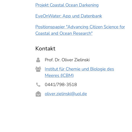
Projekt Coastal Ocean Darkening
EyeOnWater: App und Datenbank
Positionspapier "Advancing Citizen Science for
Coastal and Ocean Research"
Kontakt
Prof. Dr. Oliver Zielinski
Institut für Chemie und Biologie des
ung mit der Forel-Ule-Skala ist seit gut 120 Jahren bewährt - für die "EyeOnW
Meeres (ICBM)
ie in eine Computerskala umgesetzt. Foto: Oliver Zielinski
0441/798-3518
oliver.zielinski
@uol.de