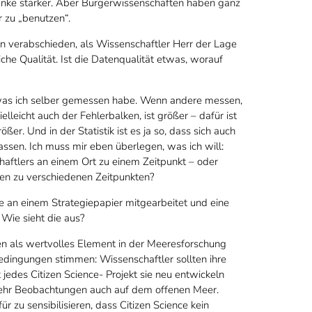
danke stärker. Aber Bürgerwissenschaften haben ganz
 zu „benutzen“.
verabschieden, als Wissenschaftler Herr der Lage
iche Qualität. Ist die Datenqualität etwas, worauf
, was ich selber gemessen habe. Wenn andere messen,
leicht auch der Fehlerbalken, ist größer – dafür ist
er. Und in der Statistik ist es ja so, dass sich auch
ssen. Ich muss mir eben überlegen, was ich will:
aftlers an einem Ort zu einem Zeitpunkt – oder
en zu verschiedenen Zeitpunkten?
 an einem Strategiepapier mitgearbeitet und eine
 Wie sieht die aus?
ten als wertvolles Element in der Meeresforschung
edingungen stimmen: Wissenschaftler sollten ihre
edes Citizen Science- Projekt sie neu entwickeln
hr Beobachtungen auch auf dem offenen Meer.
 zu sensibilisieren, dass Citizen Science kein