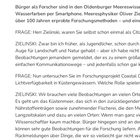
Bürger als Forscher sind in den Oldenburger Meereswiss
Wasserfarben per Smartphone. Meeresphysiker Oliver Ziel
über 100 Jahren erprobte Forschungsmethoden – und eine 
FRAGE: Herr Zielinski, waren Sie selbst schon einmal als Citiz
ZIELINSKI: Zwar bin ich früher, als Jugendlicher, schon dur
Auge für Landschaft und Natur gehabt – aber ich habe nich
Beobachtungen jemandem gemeldet, der es zu einem größere
einfachen Kommunikationswege – und jedenfalls schon gar 
FRAGE: Nun untersuchen Sie im Forschungsprojekt Coastal O
Lichtverfügbarkeit in Küstengewässern. Welche Rolle spiel
ZIELINSKI: Wir brauchen viele Beobachtungen an vielen Orten,
Es geht um das Küstenmeer, das sich in den zurückliegende
Nährstoffeinträgen sowie zunehmender Fischerei, die den M
Langzeitskalen und dazu an vielen Orten: Wenn man ganz vie
Wissenschaftler kaum machbar. Bürger hingegen sind an de
können sehr gute Beobachtungen für die Forschung liefern
Rückmeldungen über Dinge, die wir so vielleicht gar nicht 