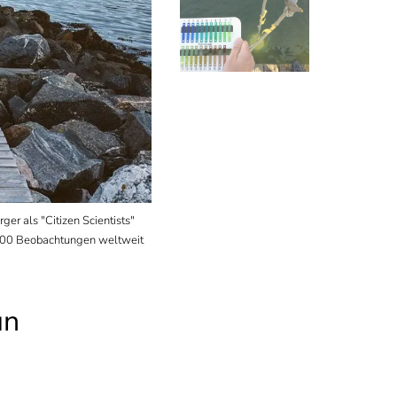
er als "Citizen Scientists"
Die Farbmessung mit der Forel-Ule-Skala ist sei
.000 Beobachtungen weltweit
App" wurde sie in eine Computerskala umgesetzt. 
un