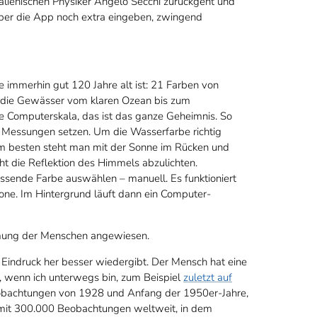
italienischen Physiker Angelo Secchi zurückgeht und
 über die App noch extra eingeben, zwingend
ie immerhin gut 120 Jahre alt ist: 21 Farben von
 die Gewässer vom klaren Ozean bis zum
e Computerskala, das ist das ganze Geheimnis. So
n Messungen setzen. Um die Wasserfarbe richtig
 Am besten steht man mit der Sonne im Rücken und
ht die Reflektion des Himmels abzulichten.
ssende Farbe auswählen – manuell. Es funktioniert
ne. Im Hintergrund läuft dann ein Computer-
ehmung der Menschen angewiesen.
Eindruck her besser wiedergibt. Der Mensch hat eine
h, wenn ich unterwegs bin, zum Beispiel
zuletzt auf
eobachtungen von 1928 und Anfang der 1950er-Jahre,
n mit 300.000 Beobachtungen weltweit, in dem