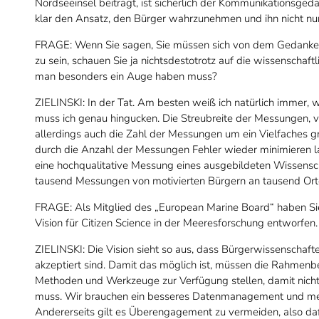
Nordseeinsel beiträgt, ist sicherlich der Kommunikationsge
klar den Ansatz, den Bürger wahrzunehmen und ihn nicht nur
FRAGE: Wenn Sie sagen, Sie müssen sich von dem Gedanken 
zu sein, schauen Sie ja nichtsdestotrotz auf die wissenschaftl
man besonders ein Auge haben muss?
ZIELINSKI: In der Tat. Am besten weiß ich natürlich immer
muss ich genau hingucken. Die Streubreite der Messungen, viel
allerdings auch die Zahl der Messungen um ein Vielfaches größ
durch die Anzahl der Messungen Fehler wieder minimieren la
eine hochqualitative Messung eines ausgebildeten Wissensch
tausend Messungen von motivierten Bürgern an tausend Ort
FRAGE: Als Mitglied des „European Marine Board“ haben Sie
Vision für Citizen Science in der Meeresforschung entworfen.
ZIELINSKI: Die Vision sieht so aus, dass Bürgerwissenschaf
akzeptiert sind. Damit das möglich ist, müssen die Rahmenb
Methoden und Werkzeuge zur Verfügung stellen, damit nicht j
muss. Wir brauchen ein besseres Datenmanagement und me
Andererseits gilt es Überengagement zu vermeiden, also dafür