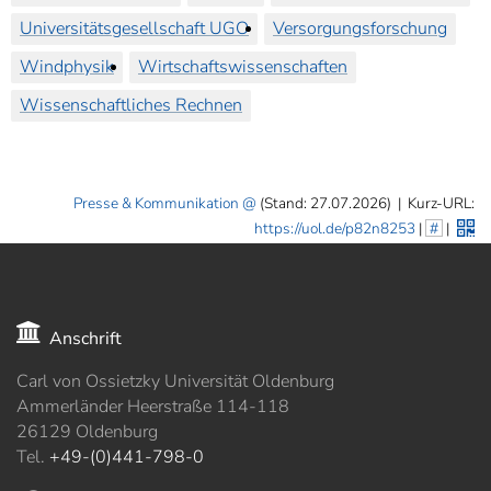
Universitätsgesellschaft UGO
Versorgungsforschung
Windphysik
Wirtschaftswissenschaften
Wissenschaftliches Rechnen
Presse & Kommunikation
(Stand: 27.07.2026)
|
Kurz-URL:
https://uol.de/p82n8253
|
#
|
Anschrift
Carl von Ossietzky Universität Oldenburg
Ammerländer Heerstraße 114-118
26129 Oldenburg
Tel.
+49-(0)441-798-0