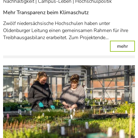
Nachhaltigkeit
Campus-Leben
Hochschulpolitik
Mehr Transparenz beim Klimaschutz
Zwölf niedersächsische Hochschulen haben unter
Oldenburger Leitung einen gemeinsamen Rahmen für ihre
Treibhausgasbilanz erarbeitet. Zum Projektende…
: Me
mehr