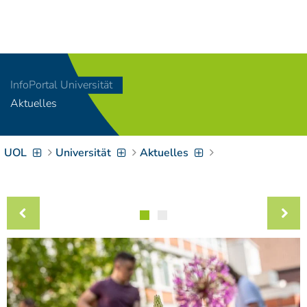
Navigation
[
]
Access-Key 1
Choose other language
[
]
Access-Key 8
InfoPortal Universität
Zum Inhalt springen
Aktuelles
[
]
Access-Key 2
Zur Suche springen
[
]
Access-Key 4
UOL
Universität
Aktuelles
Zur Hauptnavigation
springen
[
Access-Key
]
6
Zur
Zielgruppennavigation
springen
[
Access-Key
]
9
Zur
Brotkrumennavigation
springen
[
Access-Key