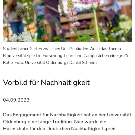
]
7
Informationen zur
Barrierefreiheit
Studentischer Garten zwischen Uni-Gebäuden: Auch das Thema
M
Biodiversität spielt in Forschung, Lehre und Campusleben eine große
H
Rolle. Foto: Universität Oldenburg / Daniel Schmidt
P
g
t
Vorbild für Nachhaltigkeit
U
04.09.2023
Das Engagement für Nachhaltigkeit hat an der Universität
Oldenburg eine lange Tradition. Nun wurde die
Hochschule für den Deutschen Nachhaltigkeitspreis