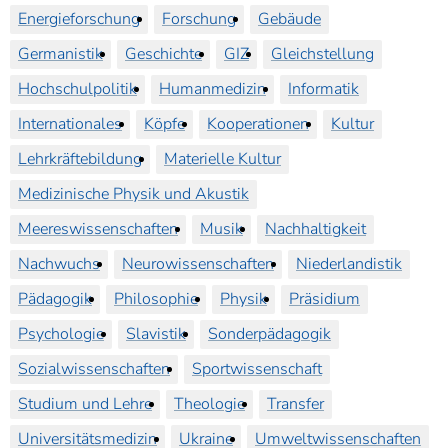
Energieforschung
Forschung
Gebäude
Germanistik
Geschichte
GIZ
Gleichstellung
Hochschulpolitik
Humanmedizin
Informatik
Internationales
Köpfe
Kooperationen
Kultur
Lehrkräftebildung
Materielle Kultur
Medizinische Physik und Akustik
Meereswissenschaften
Musik
Nachhaltigkeit
Nachwuchs
Neurowissenschaften
Niederlandistik
Pädagogik
Philosophie
Physik
Präsidium
Psychologie
Slavistik
Sonderpädagogik
Sozialwissenschaften
Sportwissenschaft
Studium und Lehre
Theologie
Transfer
Universitätsmedizin
Ukraine
Umweltwissenschaften