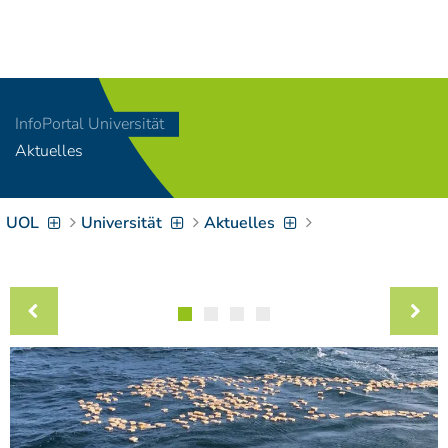
Navigation
[
]
Access-Key 1
Choose other language
[
]
Access-Key 8
InfoPortal Universität
Zum Inhalt springen
Aktuelles
[
]
Access-Key 2
Zur Suche springen
[
]
Access-Key 4
UOL
Universität
Aktuelles
Zur Hauptnavigation
springen
[
Access-Key
]
6
Zur
Zielgruppennavigation
springen
[
Access-Key
]
9
Zur
Brotkrumennavigation
springen
[
Access-Key