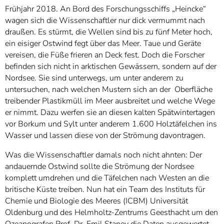
Frühjahr 2018. An Bord des Forschungsschiffs „Heincke“
wagen sich die Wissenschaftler nur dick vermummt nach
draußen. Es stürmt, die Wellen sind bis zu fünf Meter hoch,
ein eisiger Ostwind fegt über das Meer. Taue und Geräte
vereisen, die Füße frieren an Deck fest. Doch die Forscher
befinden sich nicht in arktischen Gewässern, sondern auf der
Nordsee. Sie sind unterwegs, um unter anderem zu
untersuchen, nach welchen Mustern sich an der Oberfläche
treibender Plastikmüll im Meer ausbreitet und welche Wege
er nimmt. Dazu werfen sie an diesen kalten Spätwintertagen
vor Borkum und Sylt unter anderem 1.600 Holztäfelchen ins
Wasser und lassen diese von der Strömung davontragen.
Was die Wissenschaftler damals noch nicht ahnten: Der
andauernde Ostwind sollte die Strömung der Nordsee
komplett umdrehen und die Täfelchen nach Westen an die
britische Küste treiben. Nun hat ein Team des Instituts für
Chemie und Biologie des Meeres (ICBM) Universität
Oldenburg und des Helmholtz-Zentrums Geesthacht um den
Ozeanografen Prof. Dr. Emil Stanev die Daten ausgewertet