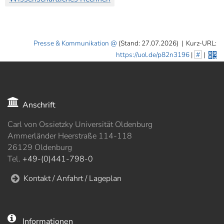
Presse & Kommunikation
(Stand: 27.07.2026)
|
Kurz-URL:
https://uol.de/p82n3196
|
#
|
Anschrift
Carl von Ossietzky Universität Oldenburg
Ammerländer Heerstraße 114-118
26129 Oldenburg
Tel.
+49-(0)441-798-0
Kontakt / Anfahrt / Lageplan
Informationen