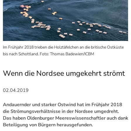
]
7
Informationen zur
Barrierefreiheit
Im Frühjahr 2018 trieben die Holztäfelchen an die britische Ostküste
A
bis nach Schottland. Foto: Thomas Badewien/ICBM
a
Wenn die Nordsee umgekehrt strömt
02.04.2019
Andauernder und starker Ostwind hat im Frühjahr 2018
die Strömungsverhältnisse in der Nordsee umgedreht.
Das haben Oldenburger Meereswissenschaftler auch dank
Beteiligung von Bürgern herausgefunden.