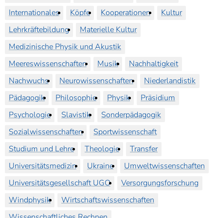
Internationales
Köpfe
Kooperationen
Kultur
Lehrkräftebildung
Materielle Kultur
Medizinische Physik und Akustik
Meereswissenschaften
Musik
Nachhaltigkeit
Nachwuchs
Neurowissenschaften
Niederlandistik
Pädagogik
Philosophie
Physik
Präsidium
Psychologie
Slavistik
Sonderpädagogik
Sozialwissenschaften
Sportwissenschaft
Studium und Lehre
Theologie
Transfer
Universitätsmedizin
Ukraine
Umweltwissenschaften
Universitätsgesellschaft UGO
Versorgungsforschung
Windphysik
Wirtschaftswissenschaften
Wissenschaftliches Rechnen