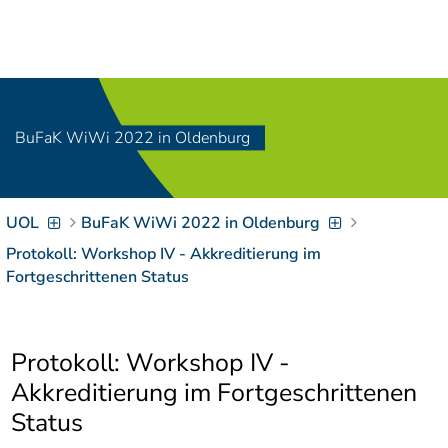
Navigation
[
]
Access-Key 1
Choose other language
[
]
Access-Key 8
Zum Inhalt springen
BuFaK WiWi 2022 in Oldenburg
[
]
Access-Key 2
Zur Suche springen
[
]
Access-Key 4
UOL
BuFaK WiWi 2022 in Oldenburg
Zur Hauptnavigation
springen
[
Access-Key
Protokoll: Workshop IV - Akkreditierung im
]
6
Fortgeschrittenen Status
Zur
Zielgruppennavigation
springen
[
Access-Key
Protokoll: Workshop IV -
]
9
Zur
Akkreditierung im Fortgeschrittenen
Brotkrumennavigation
Status
springen
[
Access-Key