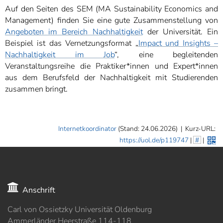
]
7
Auf den Seiten des SEM (MA Sustainability Economics and
Informationen zur
Management) finden Sie eine gute Zusammenstellung von
Barrierefreiheit
Angeboten im Bereich Nachhaltigkeit
der Universität. Ein
Beispiel ist das Vernetzungsformat „
Impact und Insights –
Nachhaltigkeit im Job
“, eine begleitenden
Veranstaltungsreihe die Praktiker*innen und Expert*innen
aus dem Berufsfeld der Nachhaltigkeit mit Studierenden
zusammen bringt.
Internetkoordinator
(Stand: 24.06.2026)
|
Kurz-URL:
https://uol.de/p119747
|
#
|
Anschrift
Carl von Ossietzky Universität Oldenburg
Ammerländer Heerstraße 114-118