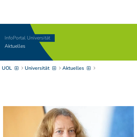
Navigation
[
]
Access-Key 1
Choose other language
[
]
Access-Key 8
InfoPortal Universität
Zum Inhalt springen
Aktuelles
[
]
Access-Key 2
Zur Suche springen
[
]
Access-Key 4
UOL
Universität
Aktuelles
Zur Hauptnavigation
springen
[
Access-Key
]
6
Zur
Zielgruppennavigation
springen
[
Access-Key
]
9
Zur
Brotkrumennavigation
springen
[
Access-Key