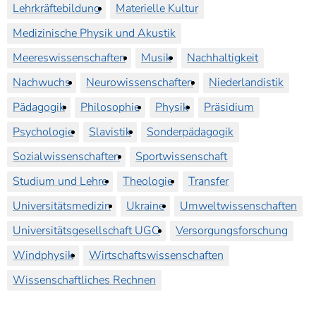
Lehrkräftebildung
Materielle Kultur
Medizinische Physik und Akustik
Meereswissenschaften
Musik
Nachhaltigkeit
Nachwuchs
Neurowissenschaften
Niederlandistik
Pädagogik
Philosophie
Physik
Präsidium
Psychologie
Slavistik
Sonderpädagogik
Sozialwissenschaften
Sportwissenschaft
Studium und Lehre
Theologie
Transfer
Universitätsmedizin
Ukraine
Umweltwissenschaften
Universitätsgesellschaft UGO
Versorgungsforschung
Windphysik
Wirtschaftswissenschaften
Wissenschaftliches Rechnen