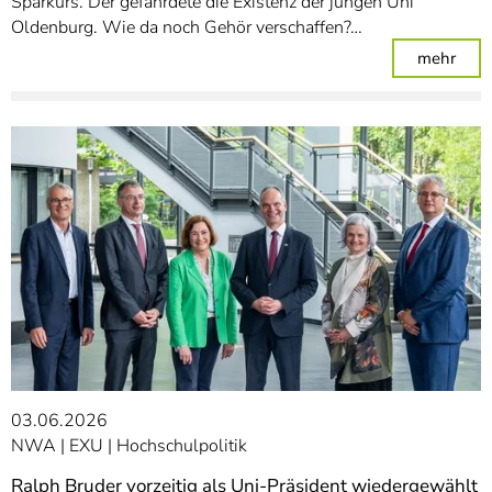
Sparkurs. Der gefährdete die Existenz der jungen Uni
Oldenburg. Wie da noch Gehör verschaffen?…
: 50
mehr
03.06.2026
NWA
EXU
Hochschulpolitik
Ralph Bruder vorzeitig als Uni-Präsident wiedergewählt