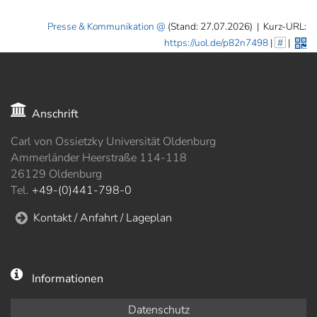
Presse & Kommunikation
(Stand: 27.07.2026)
|
Kurz-URL:
https://uol.de/p82n7498
|
#
|
Anschrift
Carl von Ossietzky Universität Oldenburg
Ammerländer Heerstraße 114-118
26129 Oldenburg
Tel.
+49-(0)441-798-0
Kontakt / Anfahrt / Lageplan
Informationen
Datenschutz