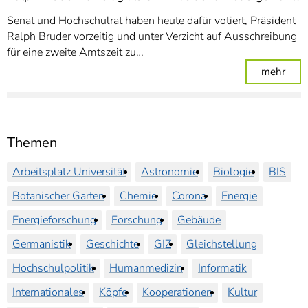
Senat und Hochschulrat haben heute dafür votiert, Präsident
Ralph Bruder vorzeitig und unter Verzicht auf Ausschreibung
für eine zweite Amtszeit zu…
: Ra
mehr
Themen
Arbeitsplatz Universität
Astronomie
Biologie
BIS
Botanischer Garten
Chemie
Corona
Energie
Energieforschung
Forschung
Gebäude
Germanistik
Geschichte
GIZ
Gleichstellung
Hochschulpolitik
Humanmedizin
Informatik
Internationales
Köpfe
Kooperationen
Kultur