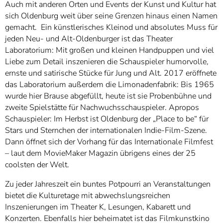
Auch mit anderen Orten und Events der Kunst und Kultur hat
sich Oldenburg weit über seine Grenzen hinaus einen Namen
gemacht. Ein künstlerisches Kleinod und absolutes Muss für
jeden Neu- und Alt-Oldenburger ist das Theater
Laboratorium: Mit großen und kleinen Handpuppen und viel
Liebe zum Detail inszenieren die Schauspieler humorvolle,
ernste und satirische Stücke für Jung und Alt. 2017 eröffnete
das Laboratorium außerdem die Limonadenfabrik: Bis 1965
wurde hier Brause abgefüllt, heute ist sie Probenbühne und
zweite Spielstätte für Nachwuchsschauspieler. Apropos
Schauspieler: Im Herbst ist Oldenburg der „Place to be“ für
Stars und Sternchen der internationalen Indie-Film-Szene.
Dann öffnet sich der Vorhang für das Internationale Filmfest
– laut dem MovieMaker Magazin übrigens eines der 25
coolsten der Welt.
Zu jeder Jahreszeit ein buntes Potpourri an Veranstaltungen
bietet die Kulturetage mit abwechslungsreichen
Inszenierungen im Theater K, Lesungen, Kabarett und
Konzerten. Ebenfalls hier beheimatet ist das Filmkunstkino