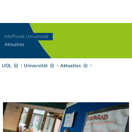
Navigation
[
]
Access-Key 1
Choose other language
[
]
Access-Key 8
InfoPortal Universität
Zum Inhalt springen
Aktuelles
[
]
Access-Key 2
Zur Suche springen
[
]
Access-Key 4
UOL
Universität
Aktuelles
Zur Hauptnavigation
springen
[
Access-Key
]
6
Zur
Zielgruppennavigation
springen
[
Access-Key
]
9
Zur
Brotkrumennavigation
springen
[
Access-Key