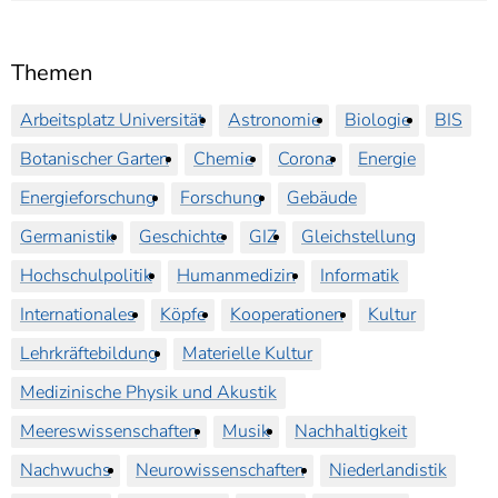
Themen
Arbeitsplatz Universität
Astronomie
Biologie
BIS
Botanischer Garten
Chemie
Corona
Energie
Energieforschung
Forschung
Gebäude
Germanistik
Geschichte
GIZ
Gleichstellung
Hochschulpolitik
Humanmedizin
Informatik
Internationales
Köpfe
Kooperationen
Kultur
Lehrkräftebildung
Materielle Kultur
Medizinische Physik und Akustik
Meereswissenschaften
Musik
Nachhaltigkeit
Nachwuchs
Neurowissenschaften
Niederlandistik