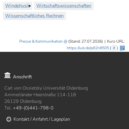
Windphysik
Wirtschaftswissenschaften
Wissenschaftliches Rechnen
Presse & Kommunikation
(Stand: 27.07.2026)
|
Kurz-URL:
https://uol.de/p82n8505
|
#
|
Anschrift
Carl von Ossietzky Universität Oldenburg
Ammerländer Heerstraße 114-118
26129 Oldenburg
Tel.
+49-(0)441-798-0
Kontakt / Anfahrt / Lageplan