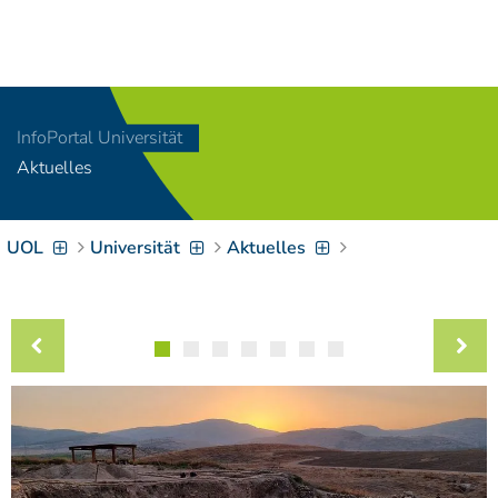
Navigation
[
]
Access-Key 1
Choose other language
[
]
Access-Key 8
InfoPortal Universität
Zum Inhalt springen
Aktuelles
[
]
Access-Key 2
Zur Suche springen
[
]
Access-Key 4
UOL
Universität
Aktuelles
Zur Hauptnavigation
springen
[
Access-Key
]
6
Zur
Zielgruppennavigation
springen
[
Access-Key
]
9
Zur
Brotkrumennavigation
springen
[
Access-Key