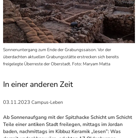
]
7
Informationen zur
Barrierefreiheit
Sonnenuntergang zum Ende der Grabungssaison. Vor der
N
a
überdachten aktuellen Grabungsstätte erstrecken sich bereits
G
freigelegte Überreste der Oberstadt. Foto: Maryam Matta
G
T
a
In einer anderen Zeit
03.11.2023
Campus-Leben
Ab Sonnenaufgang mit der Spitzhacke Schicht um Schicht
Teile einer antiken Stadt freilegen, mittags im Jordan
baden, nachmittags im Kibbuz Keramik „lesen”: Was