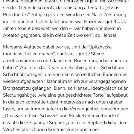
Levante gestanden, etwa Ur, Ebla oder Ugarit. Mit 80 Hektar
sei das Gelände so groß, dass bislang allenfalls „etwas
Punktuelles“ zutage gefördert worden sei. Nach Zerstörung
im 13. vorchristlichen Jahrhundert war Hazor vor gut 3.000
Jahren erneut besiedelt worden – „wir haben vor allem in
Arealen gegraben, die in diese Zeit weisen“, so Hensel.
Maryams Aufgabe dabei war es, „mit der Spitzhacke
möglichst tief zu graben“, sagt sie, „große Steine
abzutransportieren und dabei den Boden möglichst eben zu
halten“. Auch für das Team um Sophie galt es, Schicht um
Schicht abzutragen, um von den eisenzeitlichen Funden des
wiederaufgebauten Hazor allmählich zur vorangegangenen
Bronzezeit zu gelangen. Denn, so Hensel, idealtypisch seien
Siedlungshügel „wie eine gut geschichtete Torte“ aufgebaut,
in der sich kontrolliert zentimeterweise nach unten graben
lasse, um so immer tiefer in die Vergangenheit vorzudringen.
„Das war mit viel Schweiß und Muskelkater verbunden“,
erzählt die 23-jährige Sophie, „doch ich empfand diese drei
Wochen als schönen Kontrast zum sonst eher