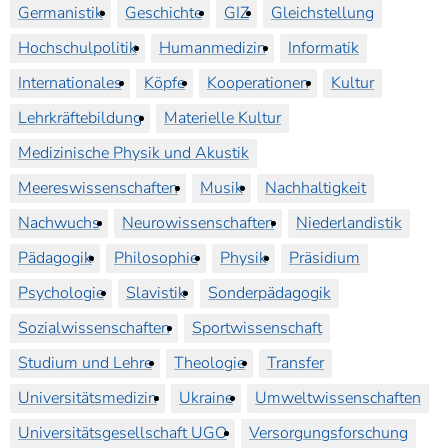
Germanistik
Geschichte
GIZ
Gleichstellung
Hochschulpolitik
Humanmedizin
Informatik
Internationales
Köpfe
Kooperationen
Kultur
Lehrkräftebildung
Materielle Kultur
Medizinische Physik und Akustik
Meereswissenschaften
Musik
Nachhaltigkeit
Nachwuchs
Neurowissenschaften
Niederlandistik
Pädagogik
Philosophie
Physik
Präsidium
Psychologie
Slavistik
Sonderpädagogik
Sozialwissenschaften
Sportwissenschaft
Studium und Lehre
Theologie
Transfer
Universitätsmedizin
Ukraine
Umweltwissenschaften
Universitätsgesellschaft UGO
Versorgungsforschung