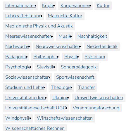
Internationales
Köpfe
Kooperationen
Kultur
Lehrkräftebildung
Materielle Kultur
Medizinische Physik und Akustik
Meereswissenschaften
Musik
Nachhaltigkeit
Nachwuchs
Neurowissenschaften
Niederlandistik
Pädagogik
Philosophie
Physik
Präsidium
Psychologie
Slavistik
Sonderpädagogik
Sozialwissenschaften
Sportwissenschaft
Studium und Lehre
Theologie
Transfer
Universitätsmedizin
Ukraine
Umweltwissenschaften
Universitätsgesellschaft UGO
Versorgungsforschung
Windphysik
Wirtschaftswissenschaften
Wissenschaftliches Rechnen