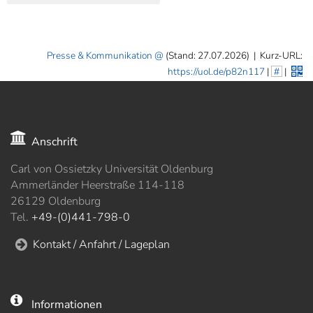
Presse & Kommunikation
(Stand: 27.07.2026)
|
Kurz-URL:
https://uol.de/p82n117
|
#
|
Anschrift
Carl von Ossietzky Universität Oldenburg
Ammerländer Heerstraße 114-118
26129 Oldenburg
Tel.
+49-(0)441-798-0
Kontakt / Anfahrt / Lageplan
Informationen