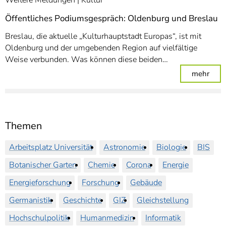
Öffentliches Podiumsgespräch: Oldenburg und Breslau
Breslau, die aktuelle „Kulturhauptstadt Europas“, ist mit
Oldenburg und der umgebenden Region auf vielfältige
Weise verbunden. Was können diese beiden…
: Öf
mehr
Themen
Arbeitsplatz Universität
Astronomie
Biologie
BIS
Botanischer Garten
Chemie
Corona
Energie
Energieforschung
Forschung
Gebäude
Germanistik
Geschichte
GIZ
Gleichstellung
Hochschulpolitik
Humanmedizin
Informatik