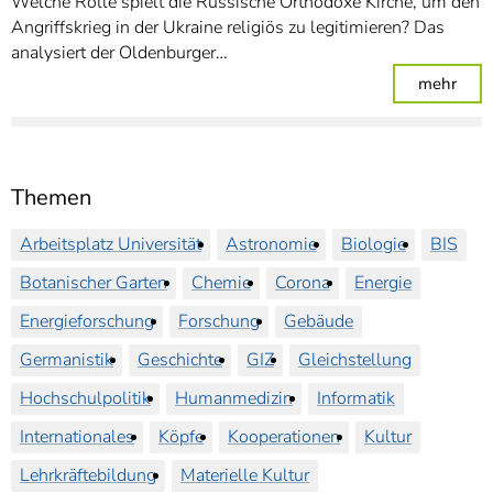
Welche Rolle spielt die Russische Orthodoxe Kirche, um den
Angriffskrieg in der Ukraine religiös zu legitimieren? Das
analysiert der Oldenburger…
: Wie
mehr
Themen
Arbeitsplatz Universität
Astronomie
Biologie
BIS
Botanischer Garten
Chemie
Corona
Energie
Energieforschung
Forschung
Gebäude
Germanistik
Geschichte
GIZ
Gleichstellung
Hochschulpolitik
Humanmedizin
Informatik
Internationales
Köpfe
Kooperationen
Kultur
Lehrkräftebildung
Materielle Kultur