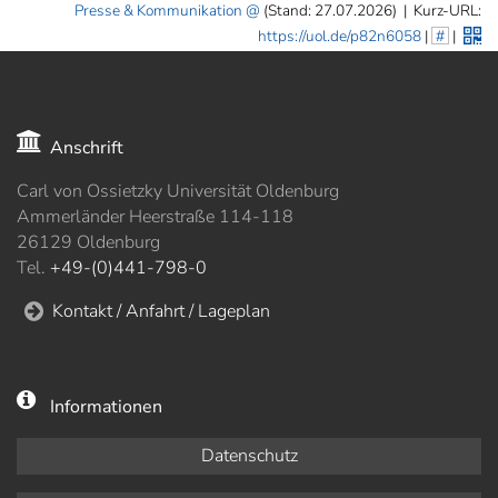
Presse & Kommunikation
(Stand: 27.07.2026)
|
Kurz-URL:
https://uol.de/p82n6058
|
#
|
Anschrift
Carl von Ossietzky Universität Oldenburg
Ammerländer Heerstraße 114-118
26129 Oldenburg
Tel.
+49-(0)441-798-0
Kontakt / Anfahrt / Lageplan
Informationen
Datenschutz