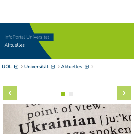
Navigation
[
]
Access-Key 1
Choose other language
[
]
Access-Key 8
InfoPortal Universität
Zum Inhalt springen
Aktuelles
[
]
Access-Key 2
Zur Suche springen
[
]
Access-Key 4
UOL
Universität
Aktuelles
Zur Hauptnavigation
springen
[
Access-Key
]
6
Zur
Zielgruppennavigation
springen
[
Access-Key
]
9
Zur
Brotkrumennavigation
springen
[
Access-Key