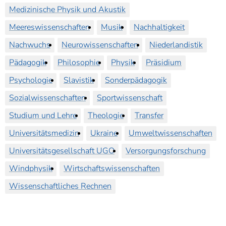
Medizinische Physik und Akustik
Meereswissenschaften
Musik
Nachhaltigkeit
Nachwuchs
Neurowissenschaften
Niederlandistik
Pädagogik
Philosophie
Physik
Präsidium
Psychologie
Slavistik
Sonderpädagogik
Sozialwissenschaften
Sportwissenschaft
Studium und Lehre
Theologie
Transfer
Universitätsmedizin
Ukraine
Umweltwissenschaften
Universitätsgesellschaft UGO
Versorgungsforschung
Windphysik
Wirtschaftswissenschaften
Wissenschaftliches Rechnen