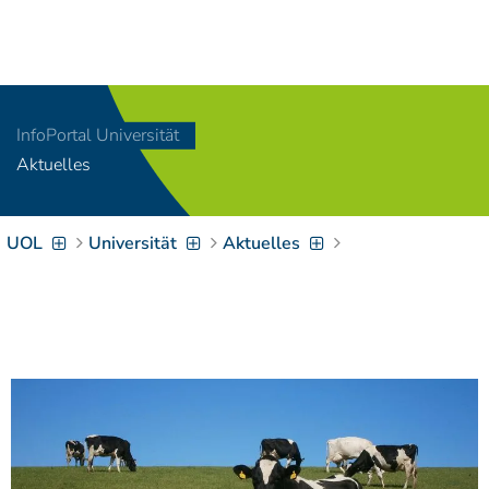
Navigation
[
]
Access-Key 1
Choose other language
[
]
Access-Key 8
InfoPortal Universität
Zum Inhalt springen
Aktuelles
[
]
Access-Key 2
Zur Suche springen
[
]
Access-Key 4
UOL
Universität
Aktuelles
Zur Hauptnavigation
springen
[
Access-Key
]
6
Zur
Zielgruppennavigation
springen
[
Access-Key
]
9
Zur
Brotkrumennavigation
springen
[
Access-Key