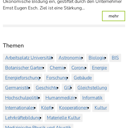
Ökonomische Bildung ein, gestiftet durch den Unternehmer
Ernst Eugen Esch. Ziel ist eine Stärkung…
: Un
mehr
Themen
Arbeitsplatz Universität
Astronomie
Biologie
BIS
Botanischer Garten
Chemie
Corona
Energie
Energieforschung
Forschung
Gebäude
Germanistik
Geschichte
GIZ
Gleichstellung
Hochschulpolitik
Humanmedizin
Informatik
Internationales
Köpfe
Kooperationen
Kultur
Lehrkräftebildung
Materielle Kultur
Medizinische Physik und Akustik