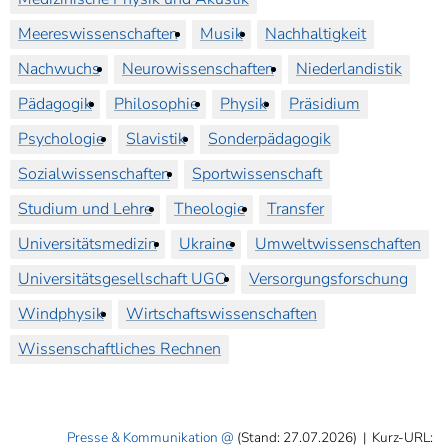
Meereswissenschaften
Musik
Nachhaltigkeit
Nachwuchs
Neurowissenschaften
Niederlandistik
Pädagogik
Philosophie
Physik
Präsidium
Psychologie
Slavistik
Sonderpädagogik
Sozialwissenschaften
Sportwissenschaft
Studium und Lehre
Theologie
Transfer
Universitätsmedizin
Ukraine
Umweltwissenschaften
Universitätsgesellschaft UGO
Versorgungsforschung
Windphysik
Wirtschaftswissenschaften
Wissenschaftliches Rechnen
Presse & Kommunikation
(Stand: 27.07.2026)
|
Kurz-URL: