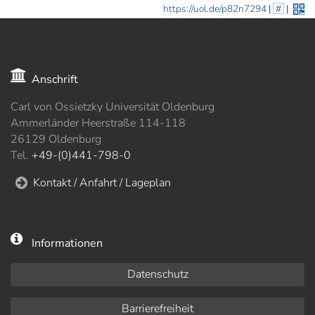
https://uol.de/p82n7294
|
#
|
Anschrift
Carl von Ossietzky Universität Oldenburg
Ammerländer Heerstraße 114-118
26129 Oldenburg
Tel.
+49-(0)441-798-0
Kontakt / Anfahrt / Lageplan
Informationen
Datenschutz
Barrierefreiheit