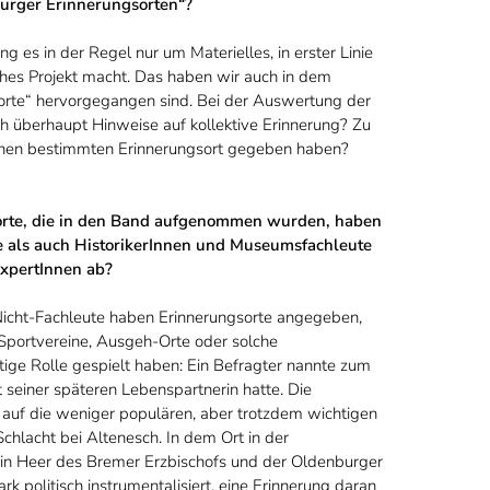
burger Erinnerungsorten“?
 es in der Regel nur um Materielles, in erster Linie
olches Projekt macht. Das haben wir auch in dem
sorte“ hervorgegangen sind. Bei der Auswertung der
h überhaupt Hinweise auf kollektive Erinnerung? Zu
einen bestimmten Erinnerungsort gegeben haben?
orte, die in den Band aufgenommen wurden, haben
e als auch HistorikerInnen und Museumsfachleute
ExpertInnen ab?
Nicht-Fachleute haben Erinnerungsorte angegeben,
 Sportvereine, Ausgeh-Orte oder solche
tige Rolle gespielt haben: Ein Befragter nannte zum
it seiner späteren Lebenspartnerin hatte. Die
auf die weniger populären, aber trotzdem wichtigen
Schlacht bei Altenesch. In dem Ort in der
n Heer des Bremer Erzbischofs und der Oldenburger
k politisch instrumentalisiert, eine Erinnerung daran