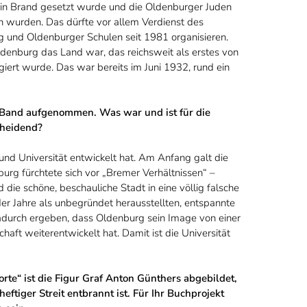
 in Brand gesetzt wurde und die Oldenburger Juden
n wurden. Das dürfte vor allem Verdienst des
g und Oldenburger Schulen seit 1981 organisieren.
Oldenburg das Land war, das reichsweit als erstes von
egiert wurde. Das war bereits im Juni 1932, rund ein
n Band aufgenommen. Was war und ist für die
cheidend?
 und Universität entwickelt hat. Am Anfang galt die
burg fürchtete sich vor „Bremer Verhältnissen“ –
d die schöne, beschauliche Stadt in eine völlig falsche
er Jahre als unbegründet herausstellten, entspannte
 dadurch ergeben, dass Oldenburg sein Image von einer
ft weiterentwickelt hat. Damit ist die Universität
te“ ist die Figur Graf Anton Günthers abgebildet,
ftiger Streit entbrannt ist. Für Ihr Buchprojekt