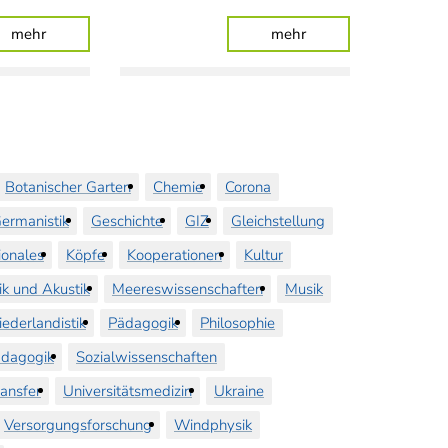
Auszubildende
: Partielle Sonnenfinsternis und Sternschnuppen über Olde
: Forschende aus alle
mehr
mehr
Botanischer Garten
Chemie
Corona
ermanistik
Geschichte
GIZ
Gleichstellung
ionales
Köpfe
Kooperationen
Kultur
ik und Akustik
Meereswissenschaften
Musik
iederlandistik
Pädagogik
Philosophie
dagogik
Sozialwissenschaften
ransfer
Universitätsmedizin
Ukraine
Versorgungsforschung
Windphysik