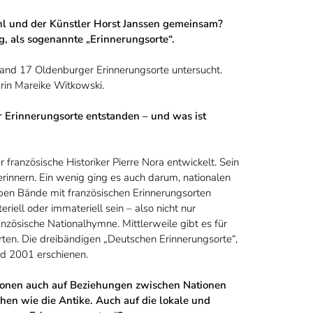
l und der Künstler Horst Janssen gemeinsam?
rg, als sogenannte „Erinnerungsorte“.
and 17 Oldenburger Erinnerungsorte untersucht.
kerin Mareike Witkowski.
er Erinnerungsorte entstanden – und was ist
 französische Historiker Pierre Nora entwickelt. Sein
 erinnern. Ein wenig ging es auch darum, nationalen
ieben Bände mit französischen Erinnerungsorten
iell oder immateriell sein – also nicht nur
zösische Nationalhymne. Mittlerweile gibt es für
ten. Die dreibändigen „Deutschen Erinnerungsorte“,
d 2001 erschienen.
tionen auch auf Beziehungen zwischen Nationen
en wie die Antike. Auch auf die lokale und