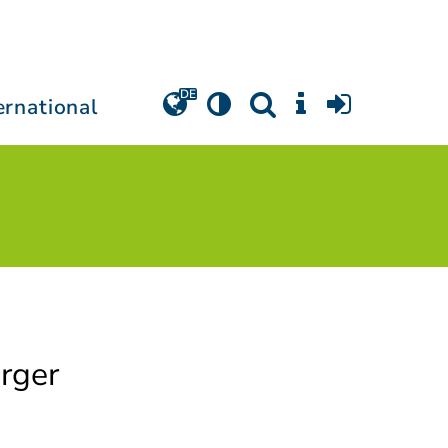
ernational
rger