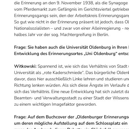
die Erinnerung an den 9. November 1938, als die Synagoge
vom Pferdemarkt zum Gefängnis im Gerichtsviertel getriebe
Erinnerungsgangs sein, den der Arbeitskreis Erinnerungsgan
So gut wie nicht in der Erinnerung präsent ist jedoch, dass 
Nationalsozialisten – und zwar von einer Alleinregierung - r
halbes Jahr vor der sog. Machtergreifung in Berlin.
Frage:
Sie haben auch die Universität Oldenburg in Ihre
Entwicklung des Erinnerungsortes „Uni Oldenburg“ ents
Witkowski:
Spannend ist, wie sich das Verhältnis von Stadt
Universität als „rote Kaderschmiede“. Das bürgerliche Olden
davor, dass hier ausschließlich Linke lehren und studieren un
Richtung lenken würden. Als sich diese Ängste im Verlaufe d
sich das Verhältnis. Eine neue Entwicklung hat sich zuletzt
Beamten- und Verwaltungsstadt zu einer Stadt der Wissenscha
zu einem wichtigen Imagefaktor geworden.
Frage: Auf dem Buchcover der „Oldenburger Erinnerungsor
um deren mögliche Aufstellung auf dem Schlossplatz ein he