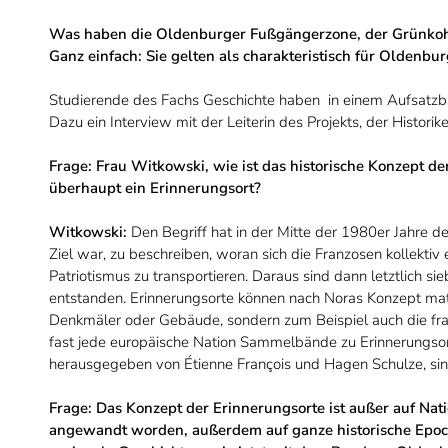
Was haben die Oldenburger Fußgängerzone, der Grünkoh
Ganz einfach: Sie gelten als charakteristisch für Oldenbu
Studierende des Fachs Geschichte haben in einem Aufsatzb
Dazu ein Interview mit der Leiterin des Projekts, der Histori
Frage: Frau Witkowski, wie ist das historische Konzept d
überhaupt ein Erinnerungsort?
Witkowski:
Den Begriff hat in der Mitte der 1980er Jahre der
Ziel war, zu beschreiben, woran sich die Franzosen kollektiv
Patriotismus zu transportieren. Daraus sind dann letztlich s
entstanden. Erinnerungsorte können nach Noras Konzept mater
Denkmäler oder Gebäude, sondern zum Beispiel auch die fran
fast jede europäische Nation Sammelbände zu Erinnerungsor
herausgegeben von Étienne François und Hagen Schulze, sin
Frage: Das Konzept der Erinnerungsorte ist außer auf Na
angewandt worden, außerdem auf ganze historische Epoch