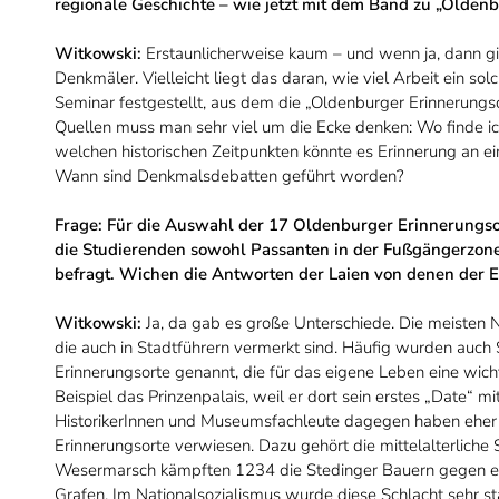
regionale Geschichte – wie jetzt mit dem Band zu „Olden
Witkowski:
Erstaunlicherweise kaum – und wenn ja, dann ging
Denkmäler. Vielleicht liegt das daran, wie viel Arbeit ein s
Seminar festgestellt, aus dem die „Oldenburger Erinnerung
Quellen muss man sehr viel um die Ecke denken: Wo finde ic
welchen historischen Zeitpunkten könnte es Erinnerung an 
Wann sind Denkmalsdebatten geführt worden?
Frage:
Für die Auswahl der 17 Oldenburger Erinnerungs
die Studierenden sowohl Passanten in der Fußgängerzon
befragt. Wichen die Antworten der Laien von denen der 
Witkowski:
Ja, da gab es große Unterschiede. Die meisten 
die auch in Stadtführern vermerkt sind. Häufig wurden auch
Erinnerungsorte genannt, die für das eigene Leben eine wich
Beispiel das Prinzenpalais, weil er dort sein erstes „Date“ m
HistorikerInnen und Museumsfachleute dagegen haben eher 
Erinnerungsorte verwiesen. Dazu gehört die mittelalterliche 
Wesermarsch kämpften 1234 die Stedinger Bauern gegen ei
Grafen. Im Nationalsozialismus wurde diese Schlacht sehr star