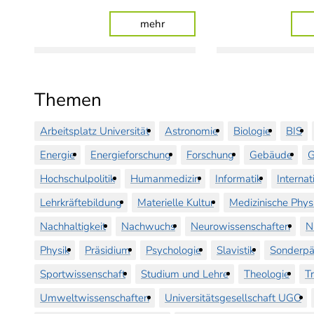
: Universität begrüßt 17 neue 
mehr
Themen
Arbeitsplatz Universität
Astronomie
Biologie
BIS
Energie
Energieforschung
Forschung
Gebäude
G
Hochschulpolitik
Humanmedizin
Informatik
Internat
Lehrkräftebildung
Materielle Kultur
Medizinische Phys
Nachhaltigkeit
Nachwuchs
Neurowissenschaften
N
Physik
Präsidium
Psychologie
Slavistik
Sonderpä
Sportwissenschaft
Studium und Lehre
Theologie
T
Umweltwissenschaften
Universitätsgesellschaft UGO