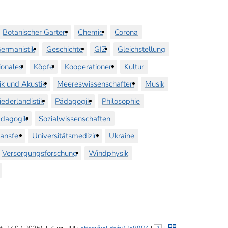
Botanischer Garten
Chemie
Corona
ermanistik
Geschichte
GIZ
Gleichstellung
ionales
Köpfe
Kooperationen
Kultur
ik und Akustik
Meereswissenschaften
Musik
iederlandistik
Pädagogik
Philosophie
dagogik
Sozialwissenschaften
ransfer
Universitätsmedizin
Ukraine
Versorgungsforschung
Windphysik