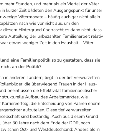
ten mehr Stunden, und mehr als ein Viertel der Väter
in kurzer Zeit bildeten den Ausgangspunkt für unser
r wenige Vätermonate – häufig auch gar nicht allein.
itaplätzen nach wie vor nicht aus, um den
or diesem Hintergrund überrascht es dann nicht, dass
tere Aufteilung der unbezahlten Familienarbeit relativ
zwar etwas weniger Zeit in den Haushalt – Väter
and eine Familienpolitik so zu gestalten, dass sie
nicht an der Politik?
 in anderen Ländern) liegt in der tief verwurzelten
e Rollenbilder, die überwiegend Frauen in der Haus-
d beeinflussen die Effektivität familienpolitischer
strukturelle Aufbau des Arbeitsmarktes, wie
r Karriereerfolg, die Entscheidung von Paaren enorm
rgerechter aufzuteilen. Diese tief verwurzelten
esellschaft sind beständig. Auch aus diesem Grund
, über 30 Jahre nach dem Ende der DDR, noch
g zwischen Ost- und Westdeutschland: Anders als in