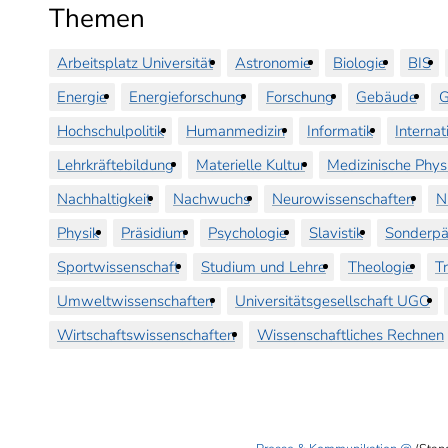
Themen
Arbeitsplatz Universität
Astronomie
Biologie
BIS
Energie
Energieforschung
Forschung
Gebäude
G
Hochschulpolitik
Humanmedizin
Informatik
Internat
Lehrkräftebildung
Materielle Kultur
Medizinische Phys
Nachhaltigkeit
Nachwuchs
Neurowissenschaften
N
Physik
Präsidium
Psychologie
Slavistik
Sonderpä
Sportwissenschaft
Studium und Lehre
Theologie
T
Umweltwissenschaften
Universitätsgesellschaft UGO
Wirtschaftswissenschaften
Wissenschaftliches Rechnen