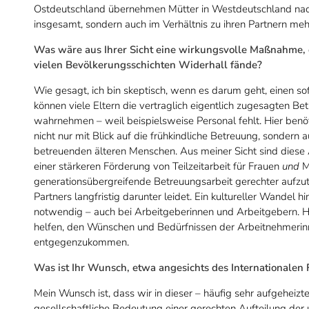
Ostdeutschland übernehmen Mütter in Westdeutschland nach d
insgesamt, sondern auch im Verhältnis zu ihren Partnern meh
Was wäre aus Ihrer Sicht eine wirkungsvolle Maßnahme, d
vielen Bevölkerungsschichten Widerhall fände?
Wie gesagt, ich bin skeptisch, wenn es darum geht, einen sof
können viele Eltern die vertraglich eigentlich zugesagten Be
wahrnehmen – weil beispielsweise Personal fehlt. Hier benöt
nicht nur mit Blick auf die frühkindliche Betreuung, sondern
betreuenden älteren Menschen. Aus meiner Sicht sind diese
einer stärkeren Förderung von Teilzeitarbeit für Frauen
und
Mä
generationsübergreifende Betreuungsarbeit gerechter aufzute
Partners langfristig darunter leidet. Ein kultureller Wandel h
notwendig – auch bei Arbeitgeberinnen und Arbeitgebern. Hie
helfen, den Wünschen und Bedürfnissen der Arbeitnehmerinn
entgegenzukommen.
Was ist Ihr Wunsch, etwa angesichts des Internationale
Mein Wunsch ist, dass wir in dieser – häufig sehr aufgeheizt
gesellschaftliche Bedeutung einer gerechten Aufteilung der 