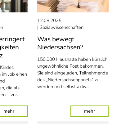
12.08.2025
en
Sozialwissenschaften
erringert
Was bewegt
gkeiten
Niedersachsen?
z
150.000 Haushalte haben kürzlich
ungewöhnliche Post bekommen.
 Kindes
Sie sind eingeladen, Teilnehmende
n im Job einen
des „Niedersachsenpanels“ zu
und
werden und selbst aktiv…
n, die als
lten – vor…
sen denken
: Mutterschaft verringert komplexe Tätigkeiten am Arbeitspl
: Was bewegt Niede
mehr
mehr