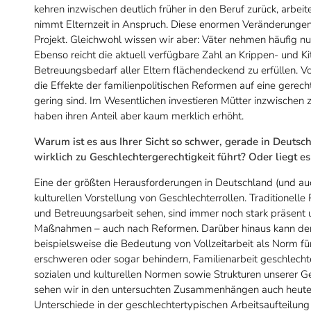
kehren inzwischen deutlich früher in den Beruf zurück, arbei
nimmt Elternzeit in Anspruch. Diese enormen Veränderungen 
Projekt. Gleichwohl wissen wir aber: Väter nehmen häufig nu
Ebenso reicht die aktuell verfügbare Zahl an Krippen- und K
Betreuungsbedarf aller Eltern flächendeckend zu erfüllen. V
die Effekte der familienpolitischen Reformen auf eine gerech
gering sind. Im Wesentlichen investieren Mütter inzwischen 
haben ihren Anteil aber kaum merklich erhöht.
Warum ist es aus Ihrer Sicht so schwer, gerade in Deutschl
wirklich zu Geschlechtergerechtigkeit führt? Oder liegt es 
Eine der größten Herausforderungen in Deutschland (und auch
kulturellen Vorstellung von Geschlechterrollen. Traditionell
und Betreuungsarbeit sehen, sind immer noch stark präsent un
Maßnahmen – auch nach Reformen. Darüber hinaus kann der 
beispielsweise die Bedeutung von Vollzeitarbeit als Norm fü
erschweren oder sogar behindern, Familienarbeit geschlechte
sozialen und kulturellen Normen sowie Strukturen unserer G
sehen wir in den untersuchten Zusammenhängen auch heute
Unterschiede in der geschlechtertypischen Arbeitsaufteilun