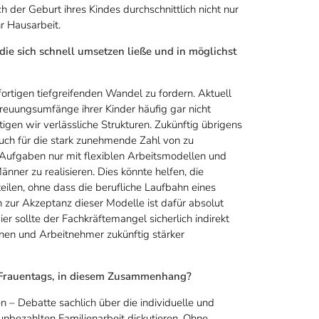
er Geburt ihres Kindes durchschnittlich nicht nur
r Hausarbeit.
ie sich schnell umsetzen ließe und in möglichst
ortigen tiefgreifenden Wandel zu fordern. Aktuell
treuungsumfänge ihrer Kinder häufig gar nicht
igen wir verlässliche Strukturen. Zukünftig übrigens
 auch für die stark zunehmende Zahl von zu
 Aufgaben nur mit flexiblen Arbeitsmodellen und
nner zu realisieren. Dies könnte helfen, die
ilen, ohne dass die berufliche Laufbahn eines
in zur Akzeptanz dieser Modelle ist dafür absolut
r sollte der Fachkräftemangel sicherlich indirekt
en und Arbeitnehmer zukünftig stärker
n Frauentags, in diesem Zusammenhang?
en – Debatte sachlich über die individuelle und
unbezahlten Familienarbeit diskutieren. Ohne