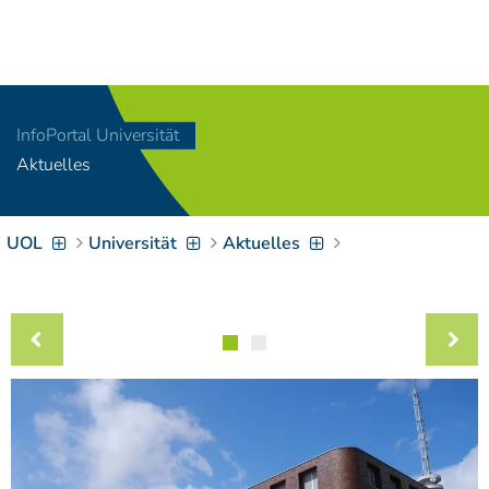
Navigation
[
]
Access-Key 1
Choose other language
[
]
Access-Key 8
InfoPortal Universität
Zum Inhalt springen
Aktuelles
[
]
Access-Key 2
Zur Suche springen
[
]
Access-Key 4
UOL
Universität
Aktuelles
Zur Hauptnavigation
springen
[
Access-Key
]
6
Zur
Zielgruppennavigation
springen
[
Access-Key
]
9
Zur
Brotkrumennavigation
springen
[
Access-Key