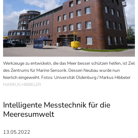
]
7
Informationen zur
Barrierefreiheit
V
g
Werkzeuge zu entwickeln, die das Meer besser schützen helfen, ist Ziel
d
a
des Zentrums für Marine Sensorik. Dessen Neubau wurde nun
Z
feierlich eingeweiht. Fotos: Universität Oldenburg / Markus Hibbeler
H
MARKUS HIBBELER
U
M
Intelligente Messtechnik für die
Meeresumwelt
13.05.2022