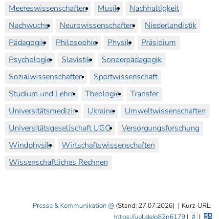
Meereswissenschaften
Musik
Nachhaltigkeit
Nachwuchs
Neurowissenschaften
Niederlandistik
Pädagogik
Philosophie
Physik
Präsidium
Psychologie
Slavistik
Sonderpädagogik
Sozialwissenschaften
Sportwissenschaft
Studium und Lehre
Theologie
Transfer
Universitätsmedizin
Ukraine
Umweltwissenschaften
Universitätsgesellschaft UGO
Versorgungsforschung
Windphysik
Wirtschaftswissenschaften
Wissenschaftliches Rechnen
Presse & Kommunikation
(Stand: 27.07.2026)
|
Kurz-URL:
https://uol.de/p82n6179
|
#
|