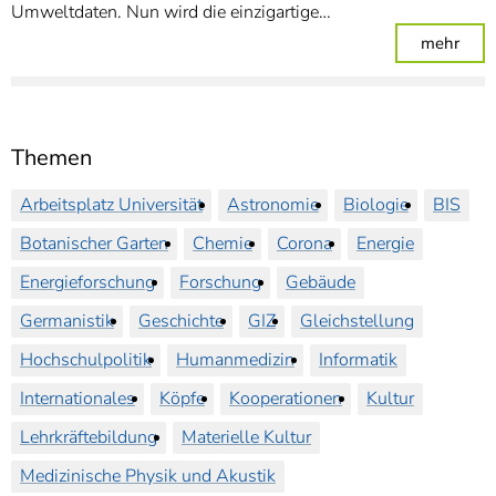
Umweltdaten. Nun wird die einzigartige…
: Me
mehr
Themen
Arbeitsplatz Universität
Astronomie
Biologie
BIS
Botanischer Garten
Chemie
Corona
Energie
Energieforschung
Forschung
Gebäude
Germanistik
Geschichte
GIZ
Gleichstellung
Hochschulpolitik
Humanmedizin
Informatik
Internationales
Köpfe
Kooperationen
Kultur
Lehrkräftebildung
Materielle Kultur
Medizinische Physik und Akustik