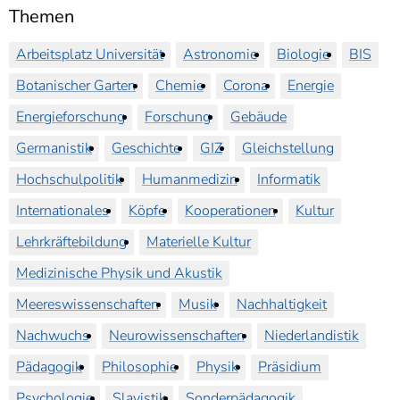
Themen
Arbeitsplatz Universität
Astronomie
Biologie
BIS
Botanischer Garten
Chemie
Corona
Energie
Energieforschung
Forschung
Gebäude
Germanistik
Geschichte
GIZ
Gleichstellung
Hochschulpolitik
Humanmedizin
Informatik
Internationales
Köpfe
Kooperationen
Kultur
Lehrkräftebildung
Materielle Kultur
Medizinische Physik und Akustik
Meereswissenschaften
Musik
Nachhaltigkeit
Nachwuchs
Neurowissenschaften
Niederlandistik
Pädagogik
Philosophie
Physik
Präsidium
Psychologie
Slavistik
Sonderpädagogik