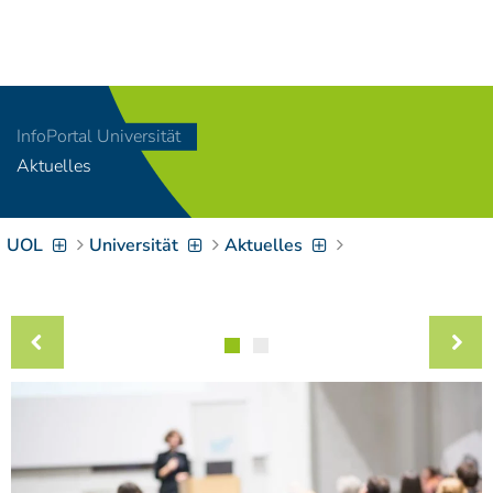
Navigation
[
]
Access-Key 1
Choose other language
[
]
Access-Key 8
InfoPortal Universität
Zum Inhalt springen
Aktuelles
[
]
Access-Key 2
Zur Suche springen
[
]
Access-Key 4
UOL
Universität
Aktuelles
Zur Hauptnavigation
springen
[
Access-Key
]
6
Zur
Zielgruppennavigation
springen
[
Access-Key
]
9
Zur
Brotkrumennavigation
springen
[
Access-Key