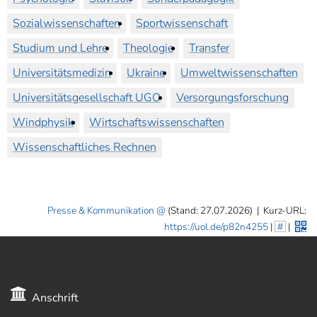
Sozialwissenschaften
Sportwissenschaft
Studium und Lehre
Theologie
Transfer
Universitätsmedizin
Ukraine
Umweltwissenschaften
Universitätsgesellschaft UGO
Versorgungsforschung
Windphysik
Wirtschaftswissenschaften
Wissenschaftliches Rechnen
Presse & Kommunikation
(Stand: 27.07.2026)
|
Kurz-URL:
https://uol.de/p82n4255
|
#
|
Anschrift