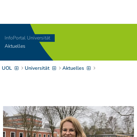
Navigation
[
]
Access-Key 1
Choose other language
[
]
Access-Key 8
InfoPortal Universität
Zum Inhalt springen
Aktuelles
[
]
Access-Key 2
Zur Suche springen
[
]
Access-Key 4
UOL
Universität
Aktuelles
Zur Hauptnavigation
springen
[
Access-Key
]
6
Zur
Zielgruppennavigation
springen
[
Access-Key
]
9
Zur
Brotkrumennavigation
springen
[
Access-Key