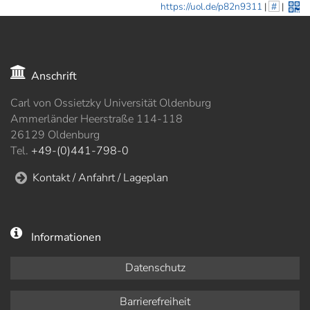
https://uol.de/p82n9311
|
#
|
Anschrift
Carl von Ossietzky Universität Oldenburg
Ammerländer Heerstraße 114-118
26129 Oldenburg
Tel.
+49-(0)441-798-0
Kontakt / Anfahrt / Lageplan
Informationen
Datenschutz
Barrierefreiheit