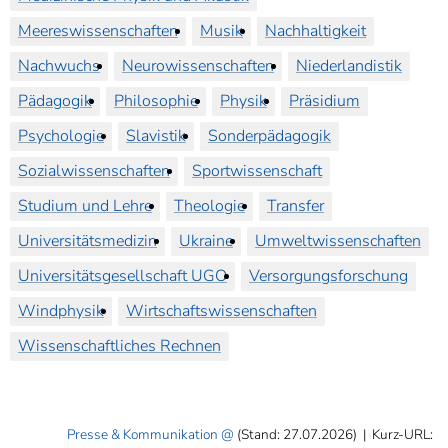
Meereswissenschaften
Musik
Nachhaltigkeit
Nachwuchs
Neurowissenschaften
Niederlandistik
Pädagogik
Philosophie
Physik
Präsidium
Psychologie
Slavistik
Sonderpädagogik
Sozialwissenschaften
Sportwissenschaft
Studium und Lehre
Theologie
Transfer
Universitätsmedizin
Ukraine
Umweltwissenschaften
Universitätsgesellschaft UGO
Versorgungsforschung
Windphysik
Wirtschaftswissenschaften
Wissenschaftliches Rechnen
Presse & Kommunikation
(Stand: 27.07.2026)
|
Kurz-URL: