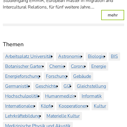
Studiengang EMMIR, European Master in Migration and
Intercultural Relations, für fünf weitere Jahre.…
: Stu
mehr
Themen
Arbeitsplatz Universität
Astronomie
Biologie
BIS
Botanischer Garten
Chemie
Corona
Energie
Energieforschung
Forschung
Gebäude
Germanistik
Geschichte
GIZ
Gleichstellung
Hochschulpolitik
Humanmedizin
Informatik
Internationales
Köpfe
Kooperationen
Kultur
Lehrkräftebildung
Materielle Kultur
Medizinische Physik und Akustik