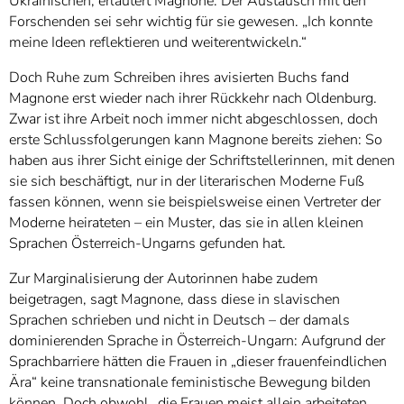
Ukrainischen, erläutert Magnone. Der Austausch mit den
Forschenden sei sehr wichtig für sie gewesen. „Ich konnte
meine Ideen reflektieren und weiterentwickeln.“
Doch Ruhe zum Schreiben ihres avisierten Buchs fand
Magnone erst wieder nach ihrer Rückkehr nach Oldenburg.
Zwar ist ihre Arbeit noch immer nicht abgeschlossen, doch
erste Schlussfolgerungen kann Magnone bereits ziehen: So
haben aus ihrer Sicht einige der Schriftstellerinnen, mit denen
sie sich beschäftigt, nur in der literarischen Moderne Fuß
fassen können, wenn sie beispielsweise einen Vertreter der
Moderne heirateten – ein Muster, das sie in allen kleinen
Sprachen Österreich-Ungarns gefunden hat.
Zur Marginalisierung der Autorinnen habe zudem
beigetragen, sagt Magnone, dass diese in slavischen
Sprachen schrieben und nicht in Deutsch – der damals
dominierenden Sprache in Österreich-Ungarn: Aufgrund der
Sprachbarriere hätten die Frauen in „dieser frauenfeindlichen
Ära“ keine transnationale feministische Bewegung bilden
können. Doch obwohl „die Frauen meist allein arbeiteten,