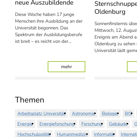
neue Auszubildende
Sternschnuppe
Oldenburg
Diese Woche haben 17 junge
Menschen ihre Ausbildung an der
Sonnenfinsternis üb
Universität begonnen. Das
Mittwoch, 12. August
Spektrum der Ausbildungsberufe
Ereignis am Abend a
ist breit – es reicht von der…
Oldenburg zu sehen s
Universität lädt ge
: Universität begrüßt 17 neue 
mehr
Themen
Arbeitsplatz Universität
Astronomie
Biologie
BIS
Energie
Energieforschung
Forschung
Gebäude
G
Hochschulpolitik
Humanmedizin
Informatik
Internat