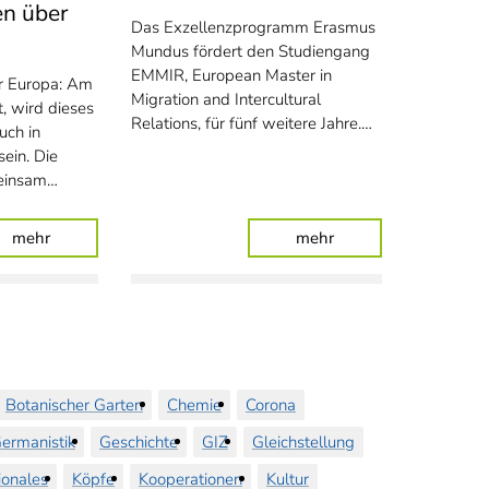
n über
Das Exzellenzprogramm Erasmus
Mundus fördert den Studiengang
EMMIR, European Master in
er Europa: Am
Migration and Intercultural
, wird dieses
Relations, für fünf weitere Jahre.…
uch in
ein. Die
meinsam…
Auszubildende
: Partielle Sonnenfinsternis und Sternschnuppen über Olde
: Studieren auf drei 
mehr
mehr
Botanischer Garten
Chemie
Corona
ermanistik
Geschichte
GIZ
Gleichstellung
ionales
Köpfe
Kooperationen
Kultur