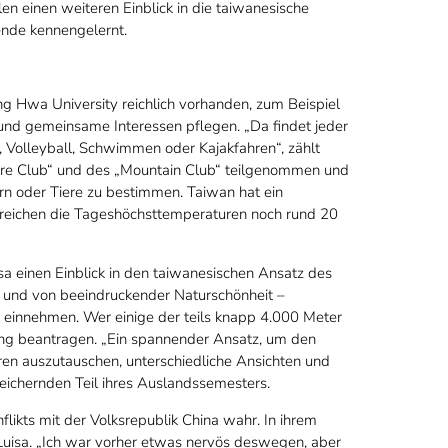
en einen weiteren Einblick in die taiwanesische
ende kennengelernt.
ng Hwa University reichlich vorhanden, zum Beispiel
n und gemeinsame Interessen pflegen. „Da findet jeder
e, Volleyball, Schwimmen oder Kajakfahren“, zählt
ture Club“ und des „Mountain Club“ teilgenommen und
rn oder Tiere zu bestimmen. Taiwan hat ein
erreichen die Tageshöchsttemperaturen noch rund 20
isa einen Einblick in den taiwanesischen Ansatz des
n und von beeindruckender Naturschönheit –
e einnehmen. Wer einige der teils knapp 4.000 Meter
ng beantragen. „Ein spannender Ansatz, um den
eren auszutauschen, unterschiedliche Ansichten und
reichernden Teil ihres Auslandssemesters.
ikts mit der Volksrepublik China wahr. In ihrem
t Luisa. „Ich war vorher etwas nervös deswegen, aber