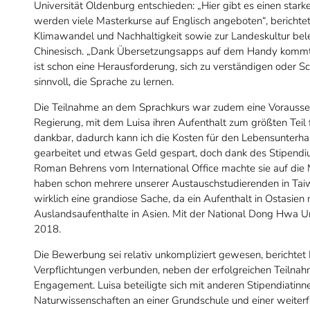
Universität Oldenburg entschieden: „Hier gibt es einen sta
werden viele Masterkurse auf Englisch angeboten“, berichtet 
Klimawandel und Nachhaltigkeit sowie zur Landeskultur bel
Chinesisch. „Dank Übersetzungsapps auf dem Handy kommt 
ist schon eine Herausforderung, sich zu verständigen oder Schi
sinnvoll, die Sprache zu lernen.
Die Teilnahme an dem Sprachkurs war zudem eine Vorausset
Regierung, mit dem Luisa ihren Aufenthalt zum größten Teil fi
dankbar, dadurch kann ich die Kosten für den Lebensunterhalt
gearbeitet und etwas Geld gespart, doch dank des Stipendi
Roman Behrens vom International Office machte sie auf die M
haben schon mehrere unserer Austauschstudierenden in Tai
wirklich eine grandiose Sache, da ein Aufenthalt in Ostasien m
Auslandsaufenthalte in Asien. Mit der National Dong Hwa Uni
2018.
Die Bewerbung sei relativ unkompliziert gewesen, berichtet L
Verpflichtungen verbunden, neben der erfolgreichen Teiln
Engagement. Luisa beteiligte sich mit anderen Stipendiatinn
Naturwissenschaften an einer Grundschule und einer weiterf