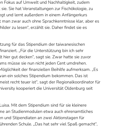
rken Fokus auf Umwelt und Nachhaltigkeit, zudem
sie. Sie hat Veranstaltungen zur Fischökologie, zu
egt und lernt außerdem in einem Anfängerkurs
man zwar auch ohne Sprachkenntnisse klar, aber es
lder zu lesen“, erzählt sie. Daher findet sie es
zung für das Stipendium der taiwanesischen
nanziert. „Für die Unterstützung bin ich sehr
 hier gut decken“, sagt sie. Zwar hatte sie zuvor
ums müsse sie nun nicht jeden Cent umdrehen.
öglichkeit der finanziellen Beihilfe aufmerksam. „Es
wan ein solches Stipendium bekommen. Das ist
eist recht teuer ist“, sagt der Regionalkoordinator für
versity kooperiert die Universität Oldenburg seit
uisa. Mit dem Stipendium sind für sie kleinere
ahme an Studienmodulen etwa auch ehrenamtliches
en und Stipendiaten an zwei Aktionstagen für
ührenden Schule. „Das hat sehr viel Spaß gemacht“,