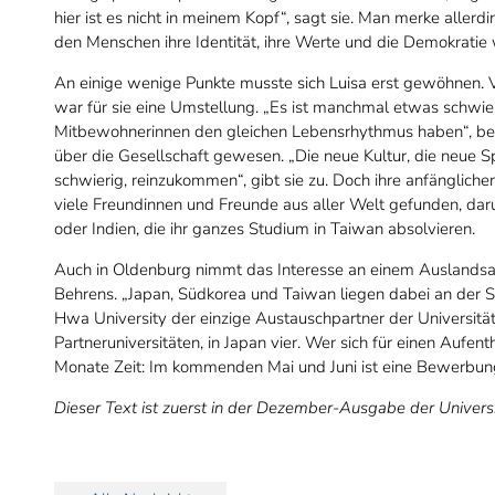
hier ist es nicht in meinem Kopf“, sagt sie. Man merke alle
den Menschen ihre Identität, ihre Werte und die Demokratie w
An einige wenige Punkte musste sich Luisa erst gewöhnen. 
war für sie eine Umstellung. „Es ist manchmal etwas schwieri
Mitbewohnerinnen den gleichen Lebensrhythmus haben“, beric
über die Gesellschaft gewesen. „Die neue Kultur, die neue 
schwierig, reinzukommen“, gibt sie zu. Doch ihre anfängliche
viele Freundinnen und Freunde aus aller Welt gefunden, dar
oder Indien, die ihr ganzes Studium in Taiwan absolvieren.
Auch in Oldenburg nimmt das Interesse an einem Auslandsau
Behrens. „Japan, Südkorea und Taiwan liegen dabei an der Spi
Hwa University der einzige Austauschpartner der Universitä
Partneruniversitäten, in Japan vier. Wer sich für einen Aufen
Monate Zeit: Im kommenden Mai und Juni ist eine Bewerbung
Dieser Text ist zuerst in der Dezember-Ausgabe der Univers