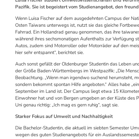
Pazifik. Sie ist begeistert vom Studienangebot, den freu
Wenn Luisa Fischer auf dem ausgedehnten Campus der Natio
Osten Taiwans unterwegs ist, nutzt sie das gleiche Fortbew
Fahrrad. Ein Hollandrad genau genommen, das ihre taiwanesi
während ihres sechsmonatigen Aufenthalts zur Verfügung st
Autos, zudem sind Motorroller oder Motorräder auf den meist
hier sehr entspannt“, berichtet sie.
Auch sonst gefällt der Oldenburger Studentin das Leben und
der Größe Baden-Württembergs im Westpazifik: „Die Menschen 
Beobachtung. „Wenn man irgendwo suchend herumsteht, mus
sondern bekommt spontan Hilfe angeboten.“ Alles habe „eine
September im Land ist. Der Campus liegt etwa 15 Kilometer
Einwohner hat und von Bergen umgeben an der Küste des Pazi
Uni genau richtig: „Ich mag es gern ruhig“, sagt sie.
Starker Fokus auf Umwelt und Nachhaltigkeit
Die Bachelor-Studentin, die aktuell im siebten Semester Umw
wegen des guten Studienangebots für ein Auslandssemester