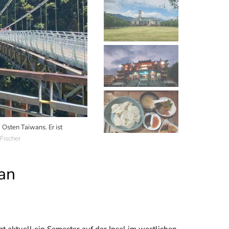
 Osten Taiwans. Er ist
Der Campus der National Dong Hwa University (
 Fischer
Luisa Fischer
an
t aktuell ein Semester auf der Insel im westlichen