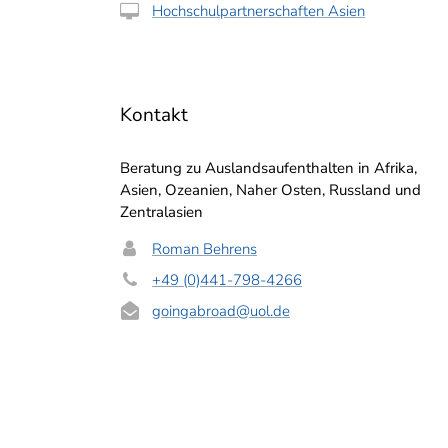
Hochschulpartnerschaften Asien
Kontakt
Beratung zu Auslandsaufenthalten in Afrika,
Asien, Ozeanien, Naher Osten, Russland und
Zentralasien
Roman Behrens
st man viel außer Haus.
Luisa Fischer
+49 (0)441-798-4266
goingabroad
@uol.de