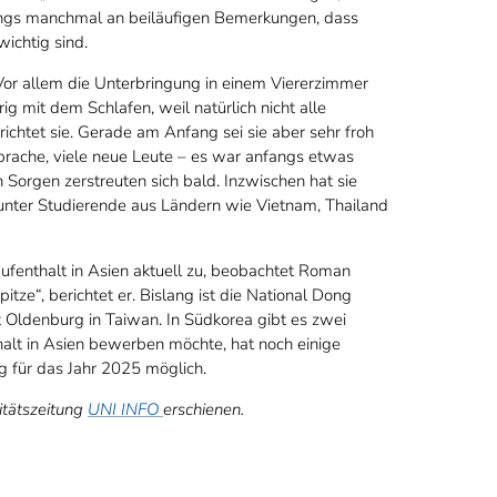
rdings manchmal an beiläufigen Bemerkungen, dass
ichtig sind.
Vor allem die Unterbringung in einem Viererzimmer
g mit dem Schlafen, weil natürlich nicht alle
htet sie. Gerade am Anfang sei sie aber sehr froh
Sprache, viele neue Leute – es war anfangs etwas
n Sorgen zerstreuten sich bald. Inzwischen hat sie
unter Studierende aus Ländern wie Vietnam, Thailand
fenthalt in Asien aktuell zu, beobachtet Roman
tze“, berichtet er. Bislang ist die National Dong
t Oldenburg in Taiwan. In Südkorea gibt es zwei
thalt in Asien bewerben möchte, hat noch einige
 für das Jahr 2025 möglich.
itätszeitung
UNI INFO
erschienen.