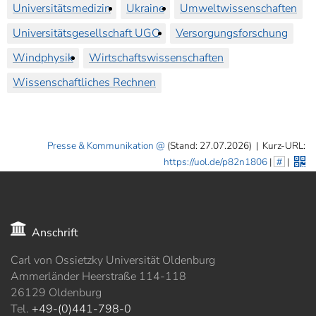
Universitätsmedizin
Ukraine
Umweltwissenschaften
Universitätsgesellschaft UGO
Versorgungsforschung
Windphysik
Wirtschaftswissenschaften
Wissenschaftliches Rechnen
Presse & Kommunikation
(Stand: 27.07.2026)
|
Kurz-URL:
https://uol.de/p82n1806
|
#
|
Anschrift
Carl von Ossietzky Universität Oldenburg
Ammerländer Heerstraße 114-118
26129 Oldenburg
Tel.
+49-(0)441-798-0