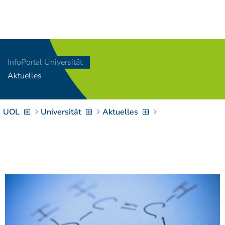
Navigation
[
]
Access-Key 1
Choose other language
[
]
Access-Key 8
InfoPortal Universität
Zum Inhalt springen
Aktuelles
[
]
Access-Key 2
Zur Suche springen
[
]
Access-Key 4
UOL
Universität
Aktuelles
Zur Hauptnavigation
springen
[
Access-Key
]
6
Zur
Zielgruppennavigation
springen
[
Access-Key
]
9
Zur
Brotkrumennavigation
springen
[
Access-Key