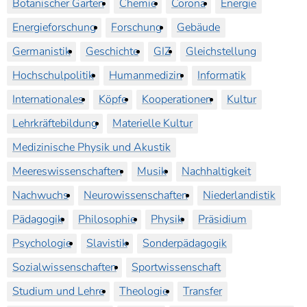
Botanischer Garten
Chemie
Corona
Energie
Energieforschung
Forschung
Gebäude
Germanistik
Geschichte
GIZ
Gleichstellung
Hochschulpolitik
Humanmedizin
Informatik
Internationales
Köpfe
Kooperationen
Kultur
Lehrkräftebildung
Materielle Kultur
Medizinische Physik und Akustik
Meereswissenschaften
Musik
Nachhaltigkeit
Nachwuchs
Neurowissenschaften
Niederlandistik
Pädagogik
Philosophie
Physik
Präsidium
Psychologie
Slavistik
Sonderpädagogik
Sozialwissenschaften
Sportwissenschaft
Studium und Lehre
Theologie
Transfer