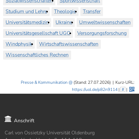
Sozialwissenschaften
Sportwissenschaft
Studium und Lehre
Theologie
Transfer
Universitätsmedizin
Ukraine
Umweltwissenschaften
Universitätsgesellschaft UGO
Versorgungsforschung
Windphysik
Wirtschaftswissenschaften
Wissenschaftliches Rechnen
Presse & Kommunikation
(Stand: 27.07.2026)
|
Kurz-URL:
https://uol.de/p82n9114
|
#
|
Anschrift
Carl von Ossietzky Universität Oldenburg