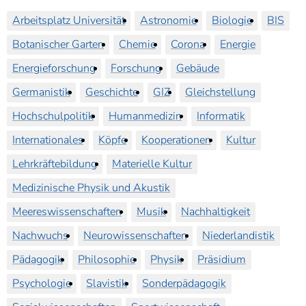
Arbeitsplatz Universität
Astronomie
Biologie
BIS
Botanischer Garten
Chemie
Corona
Energie
Energieforschung
Forschung
Gebäude
Germanistik
Geschichte
GIZ
Gleichstellung
Hochschulpolitik
Humanmedizin
Informatik
Internationales
Köpfe
Kooperationen
Kultur
Lehrkräftebildung
Materielle Kultur
Medizinische Physik und Akustik
Meereswissenschaften
Musik
Nachhaltigkeit
Nachwuchs
Neurowissenschaften
Niederlandistik
Pädagogik
Philosophie
Physik
Präsidium
Psychologie
Slavistik
Sonderpädagogik