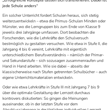
„Erfolgreiche Konzepte lassen sich transferieren. Dabei ist
jede Schule anders“
Ein solcher Unterricht fordert Schulen heraus, sich stetig
weiterzuentwickeln – etwa die Primus-Schulen Minden oder
Münster, wo die Lerngruppen bis zum Ende von Klasse 9
jeweils drei Jahrgänge umfassen. Dort beobachten die
Forschenden, wie die Lehrkräfte den Schulversuch
bestmöglich zu gestalten versuchen. Wie etwa in Stufe II, die
Jahrgang 4 bis 6 vereint, Lehrkräfte mit eigentlich
unterschiedlichem Berufsverständnis – nämlich der Primar-
und Sekundarstufe – sich sozusagen zusammenraufen und
Hand in Hand arbeiten. Wie sie dabei – abseits der
klassischerweise nach Stufen getrennten Schulbücher – auch
eigene Unterrichtsmaterialien entwickeln.
Oder wie etwa Lehrkräfte in Stufe III mit Jahrgang 7 bis 9
über die optimale Gestaltung der Lernzeit durchaus
kontrovers diskutierten: So gingen die Meinungen
auseinander, ob in der letzten Stufe vor dem
Abschlussjahrgang in der täglichen individuellen Lernzeit