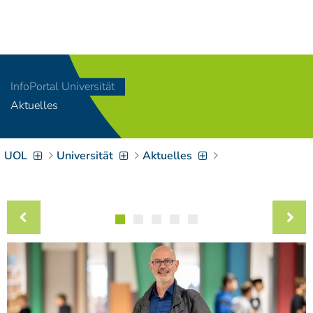
Navigation
[
]
Access-Key 1
Choose other language
[
]
Access-Key 8
InfoPortal Universität
Zum Inhalt springen
Aktuelles
[
]
Access-Key 2
Zur Suche springen
[
]
Access-Key 4
UOL
Universität
Aktuelles
Zur Hauptnavigation
springen
[
Access-Key
]
6
Zur
Zielgruppennavigation
springen
[
Access-Key
]
9
Zur
Brotkrumennavigation
springen
[
Access-Key