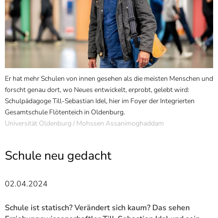
]
7
Informationen zur
Barrierefreiheit
Er hat mehr Schulen von innen gesehen als die meisten Menschen und
F
forscht genau dort, wo Neues entwickelt, erprobt, gelebt wird:
P
Schulpädagoge Till-Sebastian Idel, hier im Foyer der Integrierten
o
Gesamtschule Flötenteich in Oldenburg.
U
Universität Oldenburg / Mohssen Assanimoghaddam
Schule neu gedacht
02.04.2024
Schule ist statisch? Verändert sich kaum? Das sehen