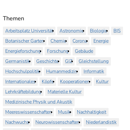
Themen
Arbeitsplatz Universität
Astronomie
Biologie
BIS
Botanischer Garten
Chemie
Corona
Energie
Energieforschung
Forschung
Gebäude
Germanistik
Geschichte
GIZ
Gleichstellung
Hochschulpolitik
Humanmedizin
Informatik
Internationales
Köpfe
Kooperationen
Kultur
Lehrkräftebildung
Materielle Kultur
Medizinische Physik und Akustik
Meereswissenschaften
Musik
Nachhaltigkeit
Nachwuchs
Neurowissenschaften
Niederlandistik