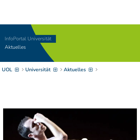
Navigation
[
]
Access-Key 1
Choose other language
[
]
Access-Key 8
InfoPortal Universität
Zum Inhalt springen
Aktuelles
[
]
Access-Key 2
Zur Suche springen
[
]
Access-Key 4
UOL
Universität
Aktuelles
Zur Hauptnavigation
springen
[
Access-Key
]
6
Zur
Zielgruppennavigation
springen
[
Access-Key
]
9
Zur
Brotkrumennavigation
springen
[
Access-Key