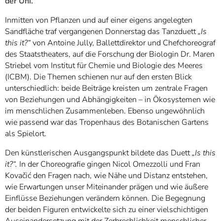
der Uni.
Inmitten von Pflanzen und auf einer eigens angelegten
Sandfläche traf vergangenen Donnerstag das Tanzduett
„Is
this it?“
von Antoine Jully, Ballettdirektor und Chefchoreograf
des Staatstheaters, auf die Forschung der Biologin Dr. Maren
Striebel vom Institut für Chemie und Biologie des Meeres
(ICBM). Die Themen schienen nur auf den ersten Blick
unterschiedlich: beide Beiträge kreisten um zentrale Fragen
von Beziehungen und Abhängigkeiten – in Ökosystemen wie
im menschlichen Zusammenleben. Ebenso ungewöhnlich
wie passend war das Tropenhaus des Botanischen Gartens
als Spielort.
Den künstlerischen Ausgangspunkt bildete das Duett
„Is this
it?“.
In der Choreografie gingen Nicol Omezzolli und Fran
Kovačić den Fragen nach, wie Nähe und Distanz entstehen,
wie Erwartungen unser Miteinander prägen und wie äußere
Einflüsse Beziehungen verändern können. Die Begegnung
der beiden Figuren entwickelte sich zu einer vielschichtigen
Auseinandersetzung mit der Zerbrechlichkeit menschlicher