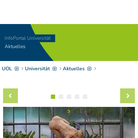
Navigation
[
]
Access-Key 1
Choose other language
[
]
Access-Key 8
InfoPortal Universität
Zum Inhalt springen
Aktuelles
[
]
Access-Key 2
Zur Suche springen
[
]
Access-Key 4
UOL
Universität
Aktuelles
Zur Hauptnavigation
springen
[
Access-Key
]
6
Zur
Zielgruppennavigation
springen
[
Access-Key
]
9
Zur
Brotkrumennavigation
springen
[
Access-Key