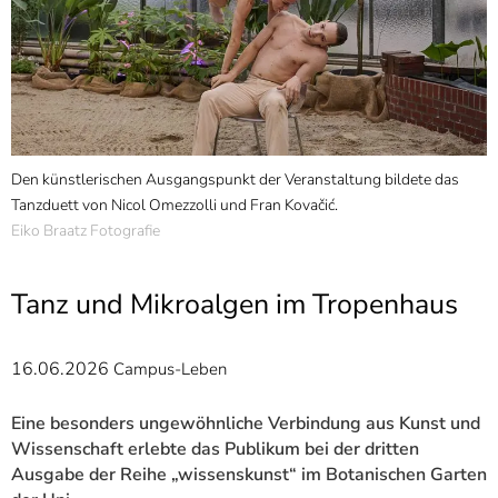
]
7
Informationen zur
Barrierefreiheit
s
Den künstlerischen Ausgangspunkt der Veranstaltung bildete das
I
Tanzduett von Nicol Omezzolli und Fran Kovačić.
L
Eiko Braatz Fotografie
Tanz und Mikroalgen im Tropenhaus
16.06.2026
Campus-Leben
Eine besonders ungewöhnliche Verbindung aus Kunst und
Wissenschaft erlebte das Publikum bei der dritten
Ausgabe der Reihe „wissenskunst“ im Botanischen Garten