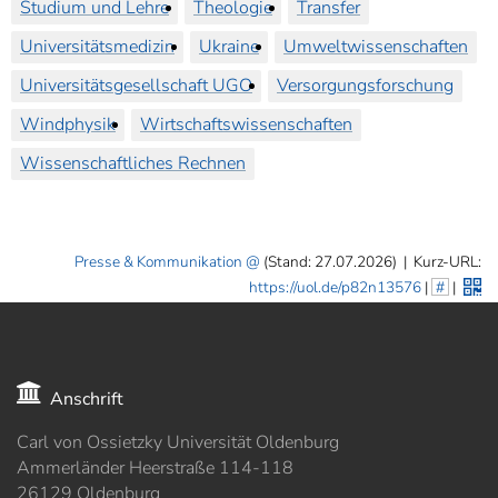
Studium und Lehre
Theologie
Transfer
Universitätsmedizin
Ukraine
Umweltwissenschaften
Universitätsgesellschaft UGO
Versorgungsforschung
Windphysik
Wirtschaftswissenschaften
Wissenschaftliches Rechnen
Presse & Kommunikation
(Stand: 27.07.2026)
|
Kurz-URL:
https://uol.de/p82n13576
|
#
|
Anschrift
Carl von Ossietzky Universität Oldenburg
Ammerländer Heerstraße 114-118
26129 Oldenburg