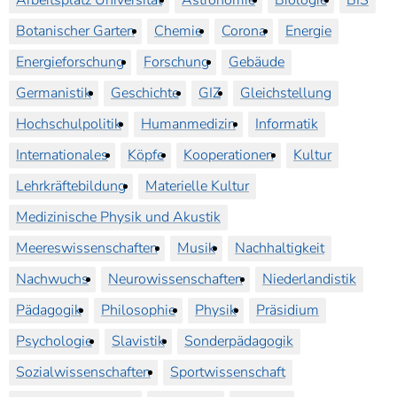
Botanischer Garten
Chemie
Corona
Energie
Energieforschung
Forschung
Gebäude
Germanistik
Geschichte
GIZ
Gleichstellung
Hochschulpolitik
Humanmedizin
Informatik
Internationales
Köpfe
Kooperationen
Kultur
Lehrkräftebildung
Materielle Kultur
Medizinische Physik und Akustik
Meereswissenschaften
Musik
Nachhaltigkeit
Nachwuchs
Neurowissenschaften
Niederlandistik
Pädagogik
Philosophie
Physik
Präsidium
Psychologie
Slavistik
Sonderpädagogik
Sozialwissenschaften
Sportwissenschaft