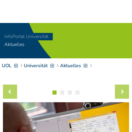
Navigation
[
]
Access-Key 1
Choose other language
[
]
Access-Key 8
InfoPortal Universität
Zum Inhalt springen
Aktuelles
[
]
Access-Key 2
Zur Suche springen
[
]
Access-Key 4
UOL
Universität
Aktuelles
Zur Hauptnavigation
springen
[
Access-Key
]
6
Zur
Zielgruppennavigation
springen
[
Access-Key
]
9
Zur
Brotkrumennavigation
springen
[
Access-Key