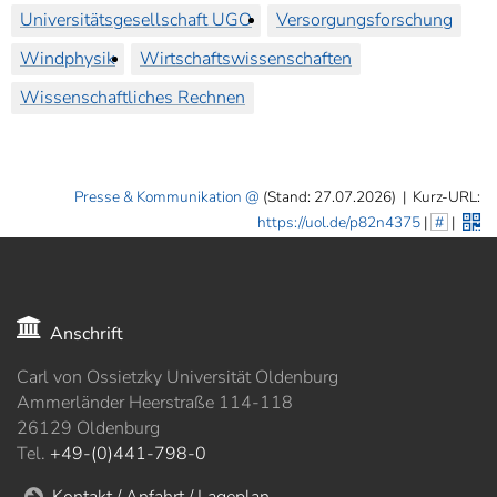
Universitätsgesellschaft UGO
Versorgungsforschung
Windphysik
Wirtschaftswissenschaften
Wissenschaftliches Rechnen
Presse & Kommunikation
(Stand: 27.07.2026)
|
Kurz-URL:
https://uol.de/p82n4375
|
#
|
Anschrift
Carl von Ossietzky Universität Oldenburg
Ammerländer Heerstraße 114-118
26129 Oldenburg
Tel.
+49-(0)441-798-0
Kontakt / Anfahrt / Lageplan