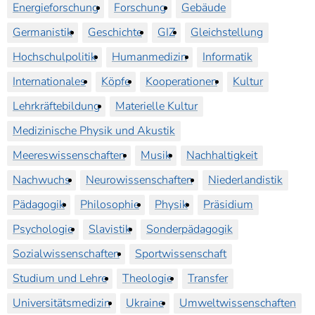
Energieforschung
Forschung
Gebäude
Germanistik
Geschichte
GIZ
Gleichstellung
Hochschulpolitik
Humanmedizin
Informatik
Internationales
Köpfe
Kooperationen
Kultur
Lehrkräftebildung
Materielle Kultur
Medizinische Physik und Akustik
Meereswissenschaften
Musik
Nachhaltigkeit
Nachwuchs
Neurowissenschaften
Niederlandistik
Pädagogik
Philosophie
Physik
Präsidium
Psychologie
Slavistik
Sonderpädagogik
Sozialwissenschaften
Sportwissenschaft
Studium und Lehre
Theologie
Transfer
Universitätsmedizin
Ukraine
Umweltwissenschaften