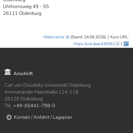
Uhlhornsweg 49 - 55
26111 Oldenburg
Webmaster
(Stand: 24.06.2026)
|
Kurz-URL:
https://uol.de/p43008
|
#
|
Anschrift
Carl von Ossietzky Universität Oldenburg
Ammerländer Heerstraße 114-118
26129 Oldenburg
Tel.
+49-(0)441-798-0
Kontakt / Anfahrt / Lageplan