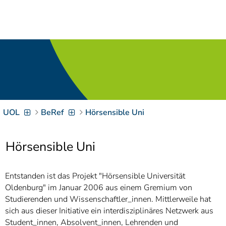
Navigation
[
]
Access-Key 1
Choose other language
[
]
Access-Key 8
Zum Inhalt springen
[
]
Access-Key 2
Zur Suche springen
[
]
Access-Key 4
UOL
BeRef
Hörsensible Uni
Zur Hauptnavigation
springen
[
Access-Key
]
6
Hörsensible Uni
Zur
Zielgruppennavigation
springen
[
Access-Key
Entstanden ist das Projekt "Hörsensible Universität
]
9
Oldenburg" im Januar 2006 aus einem Gremium von
Zur
Studierenden und Wissenschaftler_innen. Mittlerweile hat
Brotkrumennavigation
sich aus dieser Initiative ein interdisziplinäres Netzwerk aus
springen
[
Access-Key
Student_innen, Absolvent_innen, Lehrenden und