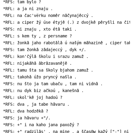
*RFS: tam bylo ?

*RFL: a ja ni znaju .

*RFL: na čac'vërku nomêr nâčynajêccý .

*RFL: a ciper žý úse étyjê (.) z dvojkê pêryšli na čitv
*RFS: ni znaju , xto étâ taki .

*RFL: s kem ty , z persname ?

*RFL: žonkâ jaho rabotâlâ ú našým mâhazinê , ciper tak 
*RFS: tam žonkâ zâdajeccý , dyk +/.

*RFL: kon'čýlâ školu i srazu zamuž .

*RFL: nijakâhâ âbrâzavanêjê .

*RFL: tamu šta sa školy bjahom zamuž .

*RFL: takohâ úžo pryncý našla .

*RFS: nu što ja tam ubaču , tam ni vidnâ .

*RFL: nu dyk biz ačkoú , kanešnâ .

*RFL: skol'kê joj hadoú ?

*RFS: dva , ja tabe hâvaru .

*RFL: dva hodzêkâ ?

*RFS: ja hâvaru +"/.

*RFS: +" i na kaho jana paxožý ?

*RFS: +" radzilâs' , na mine , a ščas@w kažý ["-"] ni z