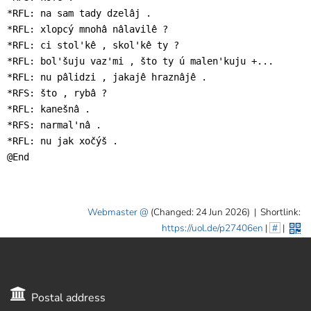
*RFL: na sam tady dzelâj .

*RFL: xlopcý mnohâ nâlavilê ?

*RFL: ci stol'kê , skol'kê ty ?

*RFL: bol'šuju vaz'mi , što ty ú malen'kuju +...

*RFL: nu pâlidzi , jakajê hraznâjê .

*RFS: što , rybâ ?

*RFL: kanešnâ .

*RFS: narmal'nâ .

*RFL: nu jak xočýš .

@End
Webmaster
(Changed: 24 Jun 2026)
|
Shortlink:
https://uol.de/p27406en
|
#
|
Postal address