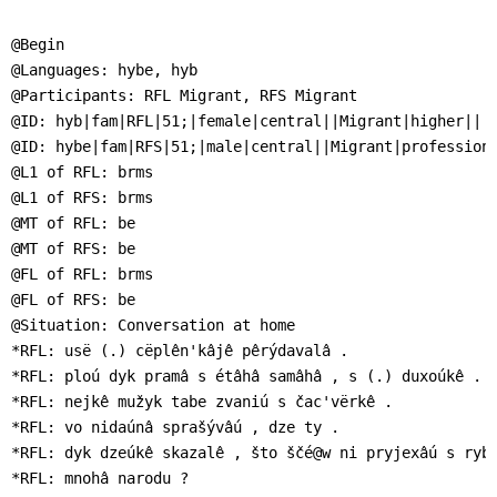
]
7
Informationen zur
@Begin

Barrierefreiheit
@Languages: hybe, hyb

@Participants: RFL Migrant, RFS Migrant

@ID: hyb|fam|RFL|51;|female|central||Migrant|higher||

@ID: hybe|fam|RFS|51;|male|central||Migrant|professiona
@L1 of RFL: brms

@L1 of RFS: brms

@MT of RFL: be

@MT of RFS: be

@FL of RFL: brms

@FL of RFS: be

@Situation: Conversation at home

*RFL: usë (.) cëplên'kâjê pêrýdavalâ .

*RFL: ploú dyk pramâ s étâhâ samâhâ , s (.) duxoúkê .

*RFL: nejkê mužyk tabe zvaniú s čac'vërkê .

*RFL: vo nidaúnâ sprašývâú , dze ty .

*RFL: dyk dzeúkê skazalê , što ščé@w ni pryjexâú s ryba
*RFL: mnohâ narodu ?
