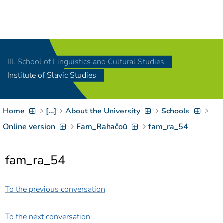
Navigation
[
]
Access-Key 1
Choose other language
[
]
Access-Key 8
III. School of Linguistics and Cultural Studies
Zum Inhalt springen
Institute of Slavic Studies
[
]
Access-Key 2
Zur Suche springen
[
]
Access-Key 4
Home
[…]
About the University
Schools
Zur Hauptnavigation
springen
[
Access-Key
Online version
Fam_Rahačoŭ
fam_ra_54
]
6
Zur
fam_ra_54
Zielgruppennavigation
springen
[
Access-Key
]
9
To the previous conversation
Zur
Brotkrumennavigation
springen
[
Access-Key
To the next conversation