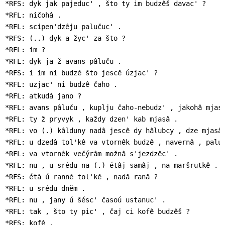
*RFS: dyk jak pajeduc' , što ty im budzêš davac' ?

*RFL: ničohâ .

*RFL: scipen'dzêju palučuc' .

*RFS: (..) dyk a žyc' za što ?

*RFL: im ?

*RFL: dyk ja ž avans pâluču .

*RFS: i im ni budzê što jescê úzjac' ?

*RFL: uzjac' ni budzê čaho .

*RFL: atkudâ jano ?

*RFL: avans pâluču , kuplju čaho-nebudz' , jakohâ mjasâ
*RFL: ty ž pryvyk , každy dzen' kab mjasâ .

*RFL: vo (.) kâlduny nadâ jescê dy hâlubcy , dze mjasâ 
*RFL: u dzedâ tol'kê va vtornêk budzê , navernâ , paluč
*RFL: va vtornêk večýrâm možnâ s'jezdzêc' .

*RFL: nu , u srédu na (.) étâj samâj , na maršrutkê .

*RFS: étâ ú rannê tol'kê , nadâ ranâ ?

*RFL: u srédu dnëm .

*RFL: nu , jany ú šésc' časoú ustanuc' .

*RFL: tak , što ty pic' , čaj ci kofê budzêš ?

*RFS: kofê .
