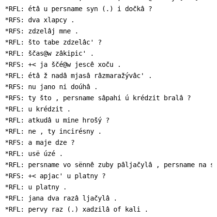
*RFL: étâ u persname syn (.) i dočkâ ?

*RFS: dva xlapcy .

*RFS: zdzelâj mne .

*RFL: što tabe zdzelâc' ?

*RFL: ščas@w zâkipic' .

*RFS: +< ja ščé@w jescê xoču .

*RFL: étâ ž nadâ mjasâ râzmaražývâc' .

*RFS: nu jano ni doúhâ .

*RFS: ty što , persname sâpahi ú krédzit bralâ ?

*RFL: u krédzit .

*RFL: atkudâ u mine hrošý ?

*RFL: ne , ty incirésny .

*RFS: a maje dze ?

*RFL: usë úzé .

*RFL: persname vo sënnê zuby pâljačylâ , persname na sâ
*RFS: +< apjac' u platny ?

*RFL: u platny .

*RFL: jana dva razâ ljačylâ .

*RFL: pervy raz (.) xadzilâ of kali .
