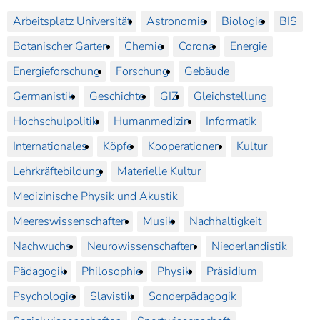
Arbeitsplatz Universität
Astronomie
Biologie
BIS
Botanischer Garten
Chemie
Corona
Energie
Energieforschung
Forschung
Gebäude
Germanistik
Geschichte
GIZ
Gleichstellung
Hochschulpolitik
Humanmedizin
Informatik
Internationales
Köpfe
Kooperationen
Kultur
Lehrkräftebildung
Materielle Kultur
Medizinische Physik und Akustik
Meereswissenschaften
Musik
Nachhaltigkeit
Nachwuchs
Neurowissenschaften
Niederlandistik
Pädagogik
Philosophie
Physik
Präsidium
Psychologie
Slavistik
Sonderpädagogik