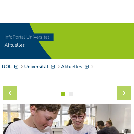
Navigation
[
]
Access-Key 1
Choose other language
[
]
Access-Key 8
InfoPortal Universität
Zum Inhalt springen
Aktuelles
[
]
Access-Key 2
Zur Suche springen
[
]
Access-Key 4
UOL
Universität
Aktuelles
Zur Hauptnavigation
springen
[
Access-Key
]
6
Zur
Zielgruppennavigation
springen
[
Access-Key
]
9
Zur
Brotkrumennavigation
springen
[
Access-Key