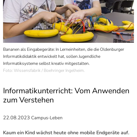
]
7
Informationen zur
Barrierefreiheit
Bananen als Eingabegeräte: In Lerneinheiten, die die Oldenburger
M
Informatikdidaktik entwickelt hat, sollen Jugendliche
3
Informatiksysteme selbst kreativ mitgestalten.
Foto: Wissensfabrik / Boehringer Ingelheim.
Informatikunterricht: Vom Anwenden
zum Verstehen
22.08.2023
Campus-Leben
Kaum ein Kind wächst heute ohne mobile Endgeräte auf.