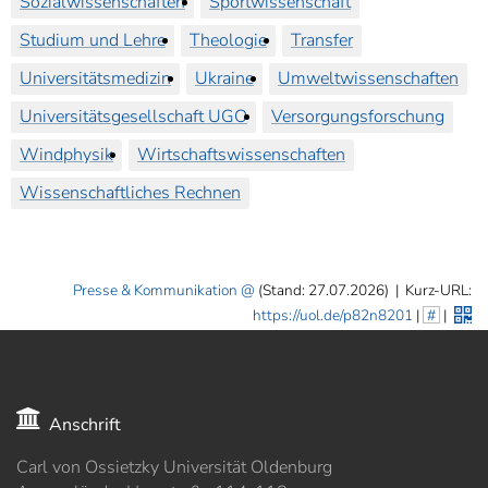
Sozialwissenschaften
Sportwissenschaft
Studium und Lehre
Theologie
Transfer
Universitätsmedizin
Ukraine
Umweltwissenschaften
Universitätsgesellschaft UGO
Versorgungsforschung
Windphysik
Wirtschaftswissenschaften
Wissenschaftliches Rechnen
Presse & Kommunikation
(Stand: 27.07.2026)
|
Kurz-URL:
https://uol.de/p82n8201
|
#
|
Anschrift
Carl von Ossietzky Universität Oldenburg