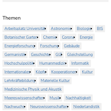
Themen
Arbeitsplatz Universität
Astronomie
Biologie
BIS
Botanischer Garten
Chemie
Corona
Energie
Energieforschung
Forschung
Gebäude
Germanistik
Geschichte
GIZ
Gleichstellung
Hochschulpolitik
Humanmedizin
Informatik
Internationales
Köpfe
Kooperationen
Kultur
Lehrkräftebildung
Materielle Kultur
Medizinische Physik und Akustik
Meereswissenschaften
Musik
Nachhaltigkeit
Nachwuchs
Neurowissenschaften
Niederlandistik