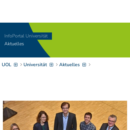
Navigation
[
]
Access-Key 1
Choose other language
[
]
Access-Key 8
InfoPortal Universität
Zum Inhalt springen
Aktuelles
[
]
Access-Key 2
Zur Suche springen
[
]
Access-Key 4
UOL
Universität
Aktuelles
Zur Hauptnavigation
springen
[
Access-Key
]
6
Zur
Zielgruppennavigation
springen
[
Access-Key
]
9
Zur
Brotkrumennavigation
springen
[
Access-Key