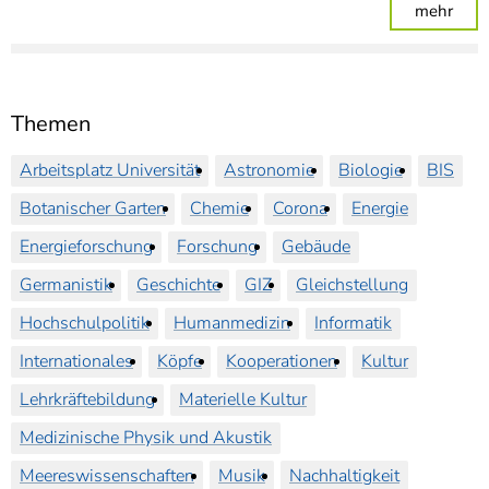
: For
mehr
Themen
Arbeitsplatz Universität
Astronomie
Biologie
BIS
Botanischer Garten
Chemie
Corona
Energie
Energieforschung
Forschung
Gebäude
Germanistik
Geschichte
GIZ
Gleichstellung
Hochschulpolitik
Humanmedizin
Informatik
Internationales
Köpfe
Kooperationen
Kultur
Lehrkräftebildung
Materielle Kultur
Medizinische Physik und Akustik
Meereswissenschaften
Musik
Nachhaltigkeit