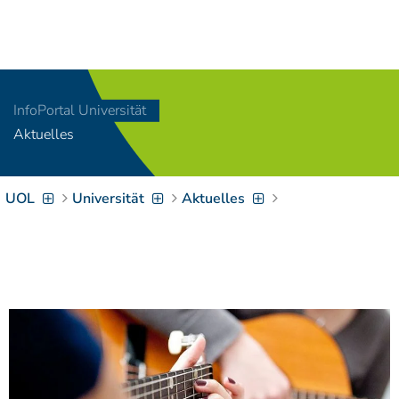
Navigation
[
]
Access-Key 1
Choose other language
[
]
Access-Key 8
InfoPortal Universität
Zum Inhalt springen
Aktuelles
[
]
Access-Key 2
Zur Suche springen
[
]
Access-Key 4
UOL
Universität
Aktuelles
Zur Hauptnavigation
springen
[
Access-Key
]
6
Zur
Zielgruppennavigation
springen
[
Access-Key
]
9
Zur
Brotkrumennavigation
springen
[
Access-Key