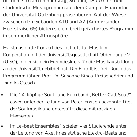
bei dem sich am Donnerstag, 30. Juni, 18.00 Uhr, fünf
studentische Musikgruppen auf dem Campus Haarentor
der Universität Oldenburg präsentieren. Auf der Wiese
zwischen den Gebäuden A10 und A7 (Ammerländer
Heerstraße 69) bieten sie ein breit gefächertes Programm
in sommerlicher Atmosphäre.
Es ist das dritte Konzert des Instituts für Musik in
Kooperation mit der Universitätsgesellschaft Oldenburg e.V.
(UGO), in der sich ein Freundeskreis für die Musikausbildung
an der Universität gebildet hat. Der Eintritt ist frei. Durch das
Programm führen Prof. Dr. Susanne Binas-Preisendörfer und
Jannika Olesch.
Die 14-köpfige Soul- und Funkband
„Better Call Soul!“
covert unter der Leitung von Peter Janssen bekannte Titel
der Soulmusik und unterstützt diese mit rockigen
Elementen.
Im
„e-beat Ensembles“
spielen vier Studierende unter
der Leitung von Axel Fries stylische Elektro-Beats und