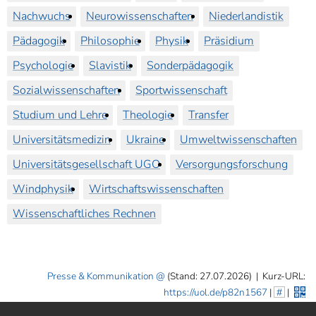
Nachwuchs
Neurowissenschaften
Niederlandistik
Pädagogik
Philosophie
Physik
Präsidium
Psychologie
Slavistik
Sonderpädagogik
Sozialwissenschaften
Sportwissenschaft
Studium und Lehre
Theologie
Transfer
Universitätsmedizin
Ukraine
Umweltwissenschaften
Universitätsgesellschaft UGO
Versorgungsforschung
Windphysik
Wirtschaftswissenschaften
Wissenschaftliches Rechnen
Presse & Kommunikation
(Stand: 27.07.2026)
|
Kurz-URL:
https://uol.de/p82n1567
|
#
|