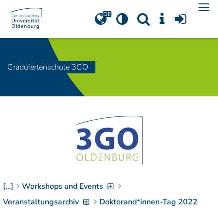
Navigation
[
]
Access-Key 1
Choose other language
[
]
Access-Key 8
Zum Inhalt springen
Graduiertenschule 3GO
[
]
Access-Key 2
Zur Suche springen
[
]
Access-Key 4
Zur Hauptnavigation
springen
[
Access-Key
]
6
Zur
Zielgruppennavigation
springen
[
Access-Key
]
9
[…]
Workshops und Events
Zur
Brotkrumennavigation
Veranstaltungsarchiv
Doktorand*innen-Tag 2022
springen
[
Access-Key