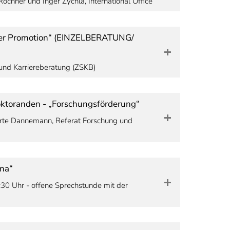
ochner und Inger Zychla, International Office
 der Promotion“ (EINZELBERATUNG/
 und Karriereberatung (ZSKB)
ktoranden - „Forschungsförderung“
Dörte Dannemann, Referat Forschung und
ona“
:30 Uhr - offene Sprechstunde mit der