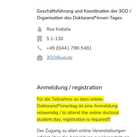
Geschäftsführung und Koordination der 3GO /
Organisation des Doktorand*innen-Tages
Rea Kodalle
S 1-130
+49 (0)441 798-5481
3GO
@uol.de
Anmeldung / registration
Für die Teilnahme an dem online-
Doktorand*innentag ist eine Anmeldung
notwendig / to attend the online doctoral
student day, registration is required!!!
Der Zugang zu allen online-Veranstaltungen