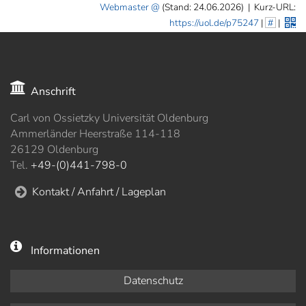
Webmaster
(Stand: 24.06.2026)
|
Kurz-URL:
https://uol.de/p75247
|
#
|
Anschrift
Carl von Ossietzky Universität Oldenburg
Ammerländer Heerstraße 114-118
26129 Oldenburg
Tel.
+49-(0)441-798-0
Kontakt / Anfahrt / Lageplan
Informationen
Datenschutz