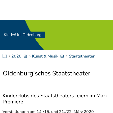
Navigation
[
]
Access-Key 1
Choose other language
[
]
Access-Key 8
Zum Inhalt springen
KinderUni Oldenburg
[
]
Access-Key 2
Zur Suche springen
[
]
Access-Key 4
[…]
2020
Kunst & Musik
Staatstheater
Zur Hauptnavigation
springen
[
Access-Key
]
6
Oldenburgisches Staatstheater
Zur
Zielgruppennavigation
springen
[
Access-Key
]
9
Kinderclubs des Staatstheaters feiern im März
Zur
Premiere
Brotkrumennavigation
springen
[
Access-Key
Vorstellungen am 14./15. und 21./22. März 2020