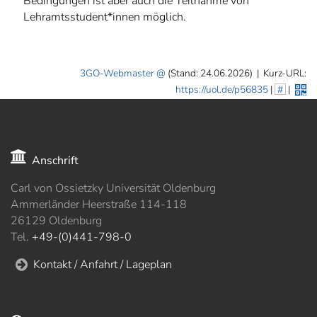
Bedingungen ist aber auch die Teilnahme von
Lehramtsstudent*innen möglich.
3GO-Webmaster
(Stand: 24.06.2026)
|
Kurz-URL:
https://uol.de/p56835
|
#
|
Anschrift
Carl von Ossietzky Universität Oldenburg
Ammerländer Heerstraße 114-118
26129 Oldenburg
Tel.
+49-(0)441-798-0
Kontakt / Anfahrt / Lageplan