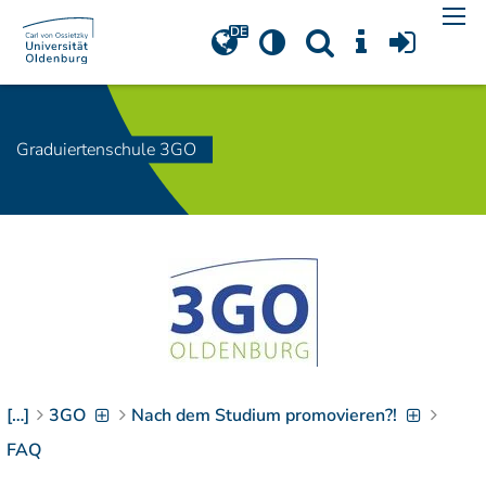
Navigation
[
]
Access-Key 1
Choose other language
[
]
Access-Key 8
Zum Inhalt springen
Graduiertenschule 3GO
[
]
Access-Key 2
Zur Suche springen
[
]
Access-Key 4
Zur Hauptnavigation
springen
[
Access-Key
]
6
Zur
Zielgruppennavigation
springen
[
Access-Key
]
9
[…]
3GO
Nach dem Studium promovieren?!
Zur
Brotkrumennavigation
FAQ
springen
[
Access-Key