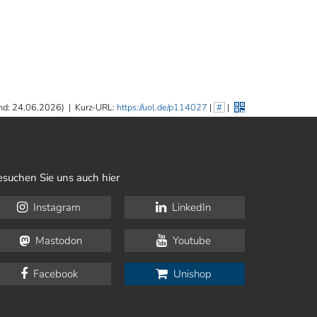
nd: 24.06.2026)
|
Kurz-URL:
https://uol.de/p114027
|
#
|
esuchen Sie uns auch hier
Instagram
LinkedIn
Mastodon
Youtube
Facebook
Unishop