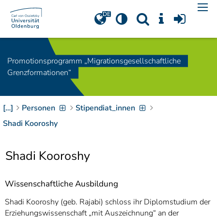
Navigation
[
]
Access-Key 1
Choose other language
[
]
Access-Key 8
Promotionsprogramm „Migrationsgesellschaftliche
Zum Inhalt springen
Grenzformationen“
[
]
Access-Key 2
Zur Suche springen
[
]
Access-Key 4
[…]
Personen
Stipendiat_innen
Zur Hauptnavigation
springen
[
Access-Key
Shadi Kooroshy
]
6
Zur
Shadi Kooroshy
Zielgruppennavigation
springen
[
Access-Key
]
9
Wissenschaftliche Ausbildung
Zur
Brotkrumennavigation
Shadi Kooroshy (geb. Rajabi) schloss ihr Diplomstudium der
springen
[
Access-Key
Erziehungswissenschaft „mit Auszeichnung“ an der