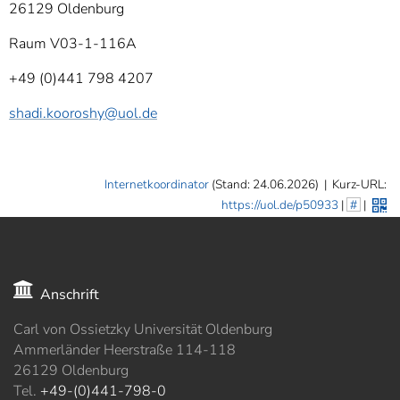
26129 Oldenburg
Raum V03-1-116A
+49 (0)441 798 4207
shadi.kooroshy
@uol.de
Internetkoordinator
(Stand: 24.06.2026)
|
Kurz-URL:
https://uol.de/p50933
|
#
|
Anschrift
Carl von Ossietzky Universität Oldenburg
Ammerländer Heerstraße 114-118
26129 Oldenburg
Tel.
+49-(0)441-798-0