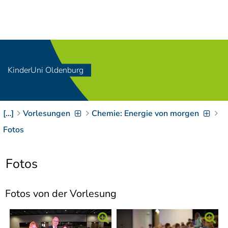
Navigation
[
]
Access-Key 1
Choose other language
[
]
Access-Key 8
Zum Inhalt springen
KinderUni Oldenburg
[
]
Access-Key 2
Zur Suche springen
[
]
Access-Key 4
[…]
Vorlesungen
Chemie: Energie von morgen
Zur Hauptnavigation
springen
[
Access-Key
Fotos
]
6
Zur
Fotos
Zielgruppennavigation
springen
[
Access-Key
]
9
Fotos von der Vorlesung
Zur
Brotkrumennavigation
springen
[
Access-Key