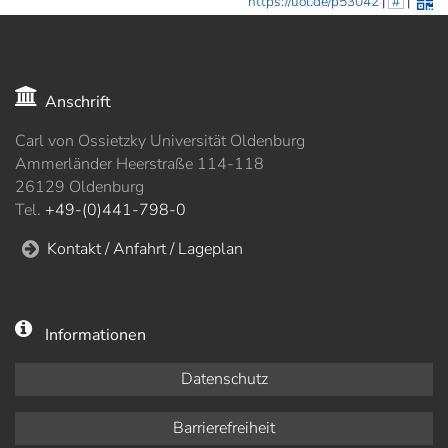
https://uol.de/p53042
|
#
|
Anschrift
Carl von Ossietzky Universität Oldenburg
Ammerländer Heerstraße 114-118
26129 Oldenburg
Tel.
+49-(0)441-798-0
Kontakt / Anfahrt / Lageplan
Informationen
Datenschutz
Barrierefreiheit