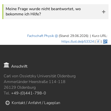
Meine Frage wurde nicht beantwortet, wo
bekomme ich Hilfe?
Fachschaft Physik
(Stand: 29.06.2026)
|
Kurz-URL:
https://uol.de/p53324
|
#
|
Anschrift
Carl von Ossietzky Universität Oldenburg
Ammerländer Heerstraße 114-118
26129 Oldenburg
Tel.
+49-(0)441-798-0
Kontakt / Anfahrt / Lageplan