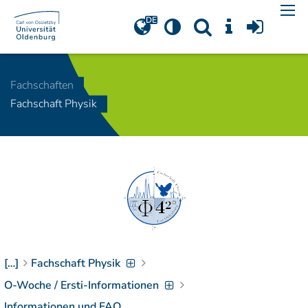
Navigation
[
]
Access-Key 1
Choose other language
[
]
Access-Key 8
Fachschaften
Zum Inhalt springen
Fachschaft Physik
[
]
Access-Key 2
Zur Suche springen
[
]
Access-Key 4
Zur Hauptnavigation
springen
[
Access-Key
]
6
Zur
Zielgruppennavigation
springen
[
Access-Key
]
9
[…]
Fachschaft Physik
Zur
Brotkrumennavigation
O-Woche / Ersti-Informationen
springen
[
Access-Key
Informationen und FAQ