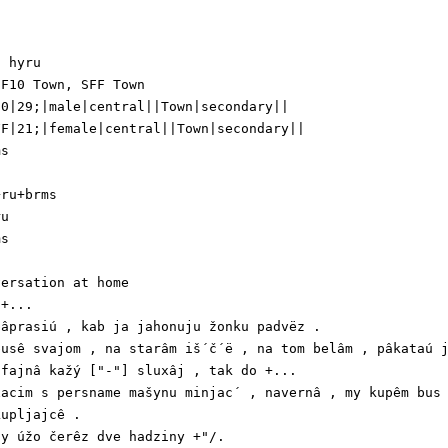
 hyru

F10 Town, SFF Town

0|29;|male|central||Town|secondary||

F|21;|female|central||Town|secondary||

s



ru+brms

u

s



ersation at home

+...

âprasiú , kab ja jahonuju žonku padvëz .

usê svajom , na starâm iš´č´ë , na tom belâm , pâkataú j
fajnâ kažý ["-"] sluxâj , tak do +...

acim s persname mašynu minjac´ , navernâ , my kupêm bus 
upljajcê .

y úžo čerêz dve hadziny +"/.
