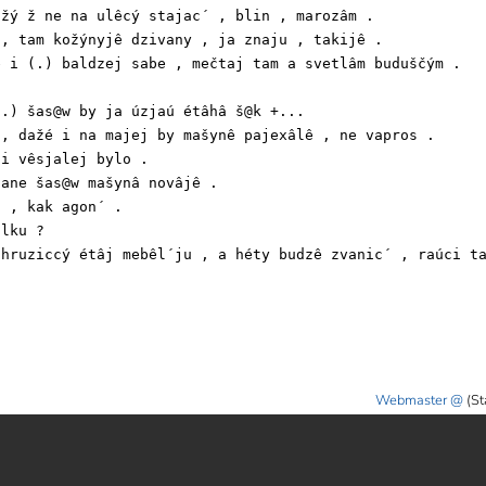
žý ž ne na ulêcý stajac´ , blin , marozâm .

, tam kožýnyjê dzivany , ja znaju , takijê .

 i (.) baldzej sabe , mečtaj tam a svetlâm buduščým .

.) šas@w by ja úzjaú étâhâ š@k +...

, dažé i na majej by mašynê pajexâlê , ne vapros .

i vêsjalej bylo .

ane šas@w mašynâ novâjê .

 , kak agon´ .

lku ?

hruziccý étâj mebêl´ju , a héty budzê zvanic´ , raúci ta
Webmaster
(St