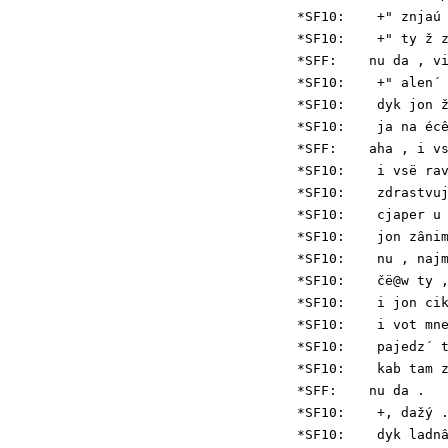
*SF10:    +" znjaú 
*SF10:    +" ty ž z
*SFF:    nu da , vi
*SF10:    +" alen´ 
*SF10:    dyk jon ž
*SF10:    ja na écê
*SFF:    aha , i vs
*SF10:    i vsë rav
*SF10:    zdrastvuj
*SF10:    cjaper u 
*SF10:    jon zânim
*SF10:    nu , najm
*SF10:    čë@w ty ,
*SF10:    i jon cik
*SF10:    i vot mne
*SF10:    pajedz´ t
*SF10:    kab tam z
*SFF:    nu da .

*SF10:    +, dažý .
*SF10:    dyk ladnâ