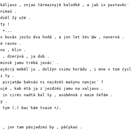
kâljaso , znjaú târmaznyjê kalodkê , a jak ix pastavêc´ 
nimaú .

dzêl žý užé .

ty !

 +...

x busâx jezžu dva hodâ , a jon let šés´@w , navernâ .

ë ravno .

no , blin .

 , dzerývâ , ja dub .

minsk jamu trébâ jexâc´ .

ajêccý mebêl´ju , dolžýn vsimu horâdu , i mne v tom čysl
i ty .

 pisjat@w baksâú ni najdzëš mašynu nanjac´ ?

ujê , kab étâ ja z´jezdzêú jamu na xaljavu .

 in´cirés nadtâ bal´šy , asobênnâ z maim šéfâm .

y .

 tym (.) bac´kâm tvaim +/.



 , jon tam pâsjadzeú by , pâčykaú .
