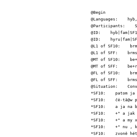
@Begin

@Languages:    hyb,
@Participants:    S
@ID:    hyb|fam|SF1
@ID:    hyru|fam|SF
@L1 of SF10:    brm
@L1 of SFF:    brms
@MT of SF10:    be+
@MT of SFF:    be+r
@FL of SF10:    brm
@FL of SFF:    brms
@Situation:    Conv
*SF10:    patom ja 
*SF10:    čë-tâ@w p
*SF10:    a ja na b
*SF10:    +" a jak 
*SF10:    +" a my x
*SF10:    +" nu , k
*SF10:    zvonê hét