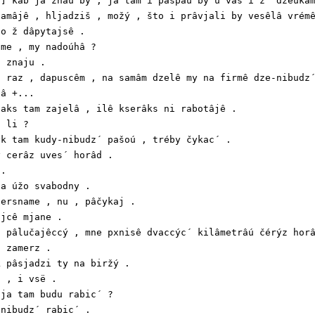
] kab ja znaú by , ja tam i paspaú by ú vas i z´ dzeúkâm
amâjê , hljadziš , možý , što i prâvjali by vesêlâ vrémê
o ž dâpytajsê .

me , my nadoúhâ ?

 znaju .

 raz , dapuscêm , na samâm dzelê my na firmê dze-nibudz´
â +...

aks tam zajelâ , ilê kserâks ni rabotâjê .

 li ?

k tam kudy-nibudz´ pašoú , tréby čykac´ .

 cerâz uves´ horâd .

.

a úžo svabodny .

ersname , nu , pâčykaj .

jcê mjane .

 pâlučajêccý , mne pxnisê dvaccýc´ kilâmetrâú čérýz horâ
 zamerz .

 pâsjadzi ty na biržý .

 , i vsë .

ja tam budu rabic´ ?

nibudz´ rabic´ .
