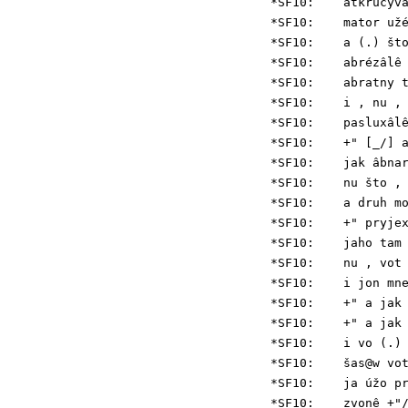
*SF10:    atkručývâ
*SF10:    mator užé
*SF10:    a (.) što
*SF10:    abrézâlê 
*SF10:    abratny t
*SF10:    i , nu , 
*SF10:    pasluxâlê
*SF10:    +" [_/] a
*SF10:    jak âbnar
*SF10:    nu što , 
*SF10:    a druh mo
*SF10:    +" pryjex
*SF10:    jaho tam 
*SF10:    nu , vot 
*SF10:    i jon mne
*SF10:    +" a jak 
*SF10:    +" a jak 
*SF10:    i vo (.) 
*SF10:    šas@w vot
*SF10:    ja úžo pr
*SF10:    zvonê +"/