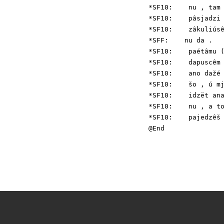
*SF10:    nu , tam 
*SF10:    pâsjadzi 
*SF10:    zâkuliúsê
*SFF:    nu da .

*SF10:    paétâmu (
*SF10:    dapuscêm 
*SF10:    ano dažé 
*SF10:    šo , ú mj
*SF10:    idzët ana
*SF10:    nu , a to
*SF10:    pajedzêš 
@End