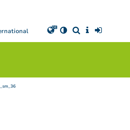
ernational
m_sm_36