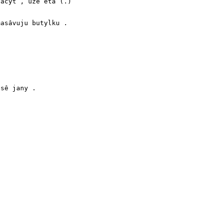
ačýt , užé étâ (.) trup [_/] trup mašynâ .

asâvuju butylku .



sê jany .
