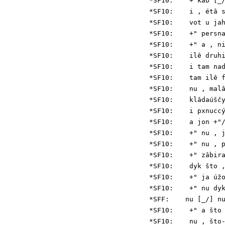
*SF10:    + kab [_/
*SF10:    i , étâ s
*SF10:    vot u jah
*SF10:    +" persna
*SF10:    +" a , ni
*SF10:    ilê druhi
*SF10:    i tam nad
*SF10:    tam ilê f
*SF10:    nu , malâ
*SF10:    klâdaúščy
*SF10:    i pxnuccý
*SF10:    a jon +"/
*SF10:    +" nu , j
*SF10:    +" nu , p
*SF10:    +" zâbira
*SF10:    dyk što ,
*SF10:    +" ja úžo
*SF10:    +" nu dyk
*SFF:    nu [_/] nu
*SF10:    +" a što 
*SF10:    nu , što-