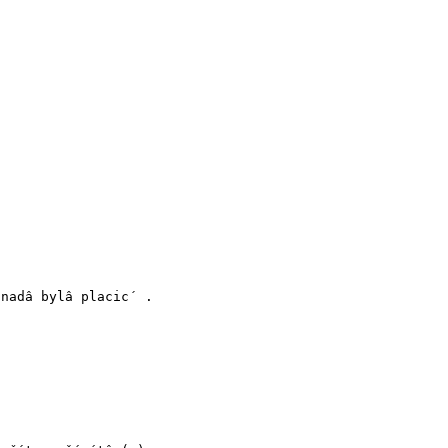
nadâ bylâ placic´ .
