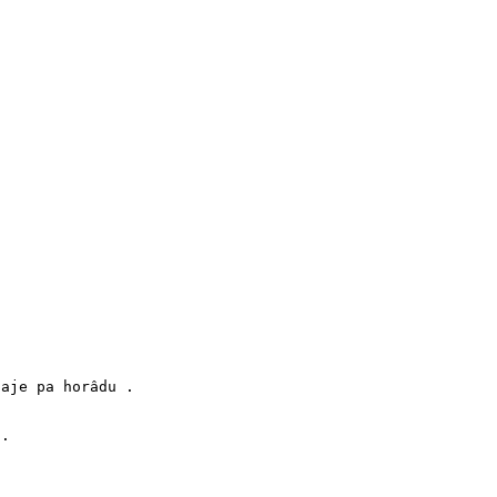
aje pa horâdu .

.
