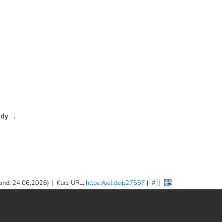
dy .

and: 24.06.2026)
|
Kurz-URL:
https://uol.de/p27557
|
#
|