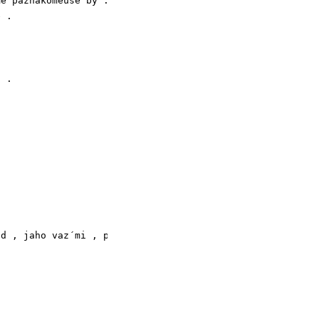
ê pâznakomêúsê by .

 .

 .

d , jaho vaz´mi , pxnisê abratnâ i tam stoj , što li ?
