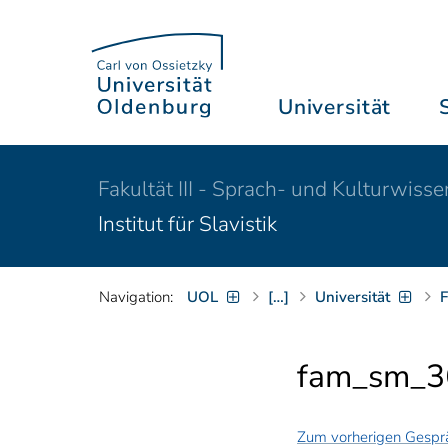
Universität
Fakultät III - Sprach- und Kulturwiss
Institut für Slavistik
Navigation:
UOL
[…]
Universität
F
fam_sm_3
Zum vorherigen Gespr