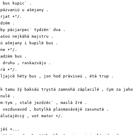
 bus kupic´ .

pâzvaniú u ašmjany .

rjat +"/.

dzëm .

by pâcjarpec´ tydzên´ dva .

ašoú nejkâhâ majstru .

ú ašmjany i kupilê bus .

ne +"/.

adzëm bus .

 druhu , raskazvâju .

râ +"/.

ljajcê héty bus , jon hod prâviseú , étâ trup .

k tamu žý baksâú trystâ zamnohâ zâplacilê , čym za jaho 
nulê .

m-tym , stalê jezdzêc´ , maslâ žré .

 vozduxavod , butylkâ plasmasâvâjê zasunutâ .

âlučajêccý , vot mator +/.

jêš +...
