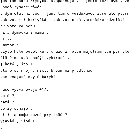
jêš tam adnu kryšýčku klapânnuju , i jeslê idze dym , zn
 nadâ rýmancirâvâc´ .

b dym étât ni šoú , jany tam u vozduxavod zasunulê plasm
tak vot (.) horlyškâ i tak vot cipâ varonâčku zdzelâlê .
ok vozduxâ netu .

nima dymočkâ i nima .

 +...

 mator !

užýlê hétu butél´ku , srazu z hétym majstrâm tam pasralê
étâ ž majstâr načýl vybirac´ .

j kažý , što +...

âlê b sa mnoj , nixto b vam ni prýdlahaú .

use znajuc´ étyjê baryhê .

.

 úsë vyzvanêvâjê +"/.

tojê ?

hétâ ?

to žý samâjê .

 (.) ja čo@w poznâ pryjexâú ?

yjexâú , išoú +...

.
