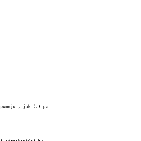
pomnju , jak (.) pës .
