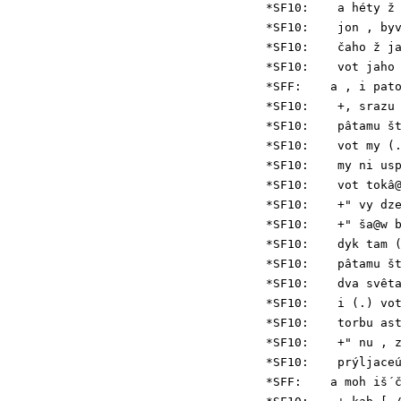
*SF10:    a héty ž 
*SF10:    jon , byv
*SF10:    čaho ž ja
*SF10:    vot jaho 
*SFF:    a , i pato
*SF10:    +, srazu 
*SF10:    pâtamu št
*SF10:    vot my (.
*SF10:    my ni usp
*SF10:    vot tokâ@
*SF10:    +" vy dze
*SF10:    +" ša@w b
*SF10:    dyk tam (
*SF10:    pâtamu št
*SF10:    dva svêta
*SF10:    i (.) vot
*SF10:    torbu ast
*SF10:    +" nu , z
*SF10:    prýljaceú
*SFF:    a moh iš´č