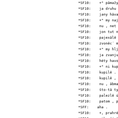
*SF10:    +" pâmažy
*SF10:    ja druhu 
*SF10:    jany hâva
*SF10:    +" my naj
*SF10:    nu , net 
*SF10:    jon tut n
*SF10:    pajexâlê 
*SF10:    zvonêc´ m
*SF10:    +" my hlj
*SF10:    ja zvanju
*SF10:    héty havo
*SF10:    +" ni kup
*SF10:    kupilê .

*SF10:    kupilê , 
*SF10:    nu , âbma
*SF10:    što-tâ ty
*SF10:    palezlê ú
*SF10:    patom , p
*SFF:    aha .

*SF10:    +, prahré