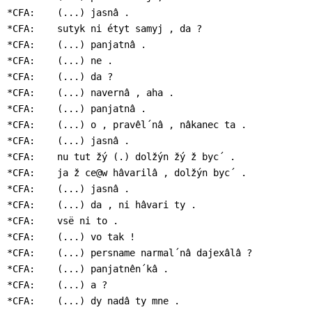
*CFA:    (...) jasnâ .

*CFA:    sutyk ni étyt samyj , da ?

*CFA:    (...) panjatnâ .

*CFA:    (...) ne .

*CFA:    (...) da ?

*CFA:    (...) navernâ , aha .

*CFA:    (...) panjatnâ .

*CFA:    (...) o , pravêl´nâ , nâkanec ta .

*CFA:    (...) jasnâ .

*CFA:    nu tut žý (.) dolžýn žý ž byc´ .

*CFA:    ja ž ce@w hâvarilâ , dolžýn byc´ .

*CFA:    (...) jasnâ .

*CFA:    (...) da , ni hâvari ty .

*CFA:    vsë ni to .

*CFA:    (...) vo tak !

*CFA:    (...) persname narmal´nâ dajexâlâ ?

*CFA:    (...) panjatnên´kâ .

*CFA:    (...) a ?

*CFA:    (...) dy nadâ ty mne .
