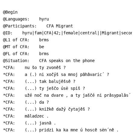
]
7
Informationen zur
@Begin

Barrierefreiheit
@Languages:    hyru

@Participants:    CFA Migrant

@ID:    hyru|fam|CFA|42;|female|central||Migrant|second
@L1 of CFA:    brms

@MT of CFA:    be

@FL of CFA:    brms

@Situation:    CFA speaks on the phone

*CFA:    nu šo ty zvonêš ?

*CFA:    a (.) ni xočýš sa mnoj pâhâvaric´ ?

*CFA:    (...) tak balujêšsê ?

*CFA:    (...) ty ješčo úsë spiš ?

*CFA:    užé noč na dvare , a ty jaščé ni prâsypalâs´ .
*CFA:    (...) da ?

*CFA:    (...) knižkê dažý čytajêš ?

*CFA:    mâladzec .

*CFA:    (...) jasnâ .

*CFA:    (...) pridzi ka ka mne ú hoscê sën´nê .
