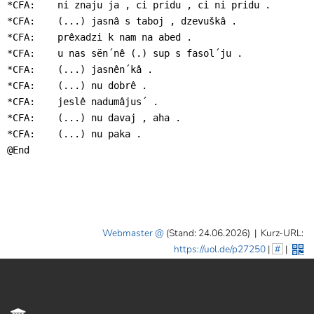
*CFA:    ni znaju ja , ci pridu , ci ni pridu .

*CFA:    (...) jasnâ s taboj , dzevuškâ .

*CFA:    prêxadzi k nam na abed .

*CFA:    u nas sën´nê (.) sup s fasol´ju .

*CFA:    (...) jasnên´kâ .

*CFA:    (...) nu dobrê .

*CFA:    jeslê nadumâjus´ .

*CFA:    (...) nu davaj , aha .

*CFA:    (...) nu paka .

@End
Webmaster
(Stand: 24.06.2026)
|
Kurz-URL:
https://uol.de/p27250
|
#
|