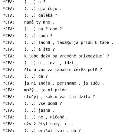
*CFA:    (...) a ?

*CFA:    (...) nja čuju .

*CFA:    (...) dalëkâ ?

*CFA:    nadâ ty mne .

*CFA:    (...) nu č´aho ?

*CFA:    (...) sama ?

*CFA:    (...) ladnâ , tada@w ja pridu k tabe .

*CFA:    (...) a što ?

*CFA:    k tabe dažý pa vremênê prixodzjuc´ ?

*CFA:    (...) a , idzi , idzi .

*CFA:    što ú vas za mâhazin čérêz polê ?

*CFA:    (...) da ?

*CFA:    ja ni znaju , persname , ja šuču .

*CFA:    možý , ja ni pridu .

*CFA:    slušýj , kak u vas tam dzila ?

*CFA:    (...) vse domâ ?

*CFA:    (...) jasnâ .

*CFA:    (...) ne , ničohâ .

*CFA:    užy ž étyt samyj +...

*CFA:    (...) prišol tvoj , da ?
