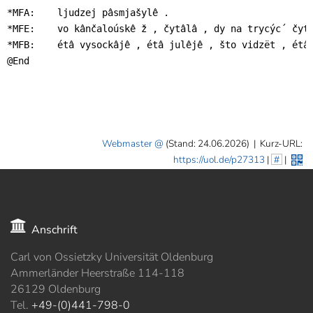
*MFA:    ljudzej pâsmjašylê .

*MFE:    vo kânčaloúskê ž , čytâlâ , dy na trycýc´ čyty
*MFB:    étâ vysockâjê , étâ julêjê , što vidzët , étâ 
@End
Webmaster
(Stand: 24.06.2026)
|
Kurz-URL:
https://uol.de/p27313
|
#
|
Anschrift
Carl von Ossietzky Universität Oldenburg
Ammerländer Heerstraße 114-118
26129 Oldenburg
Tel.
+49-(0)441-798-0