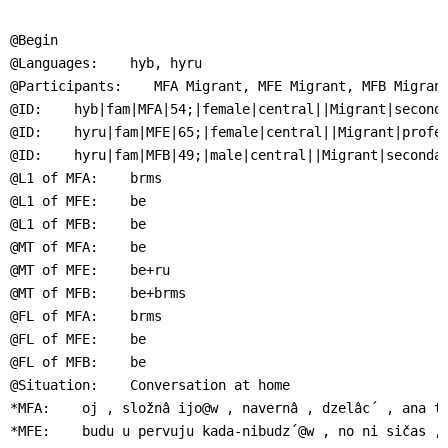
]
7
Informationen zur
@Begin

Barrierefreiheit
@Languages:    hyb, hyru

@Participants:    MFA Migrant, MFE Migrant, MFB Migrant
@ID:    hyb|fam|MFA|54;|female|central||Migrant|seconda
@ID:    hyru|fam|MFE|65;|female|central||Migrant|profes
@ID:    hyru|fam|MFB|49;|male|central||Migrant|secondar
@L1 of MFA:    brms

@L1 of MFE:    be

@L1 of MFB:    be

@MT of MFA:    be

@MT of MFE:    be+ru

@MT of MFB:    be+brms

@FL of MFA:    brms

@FL of MFE:    be

@FL of MFB:    be

@Situation:    Conversation at home

*MFA:    oj , složnâ ijo@w , navernâ , dzelâc´ , ana ta
*MFE:    budu u pervuju kada-nibudz´@w , no ni sičas , 