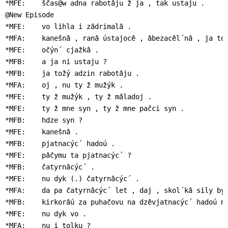
*MFE:    ščas@w adna rabotâju ž ja , tak ustaju .

@New Episode

*MFE:    vo lihla i zâdrimalâ .

*MFA:    kanešnâ , ranâ ústajocê , âbezacêl´nâ , ja tož
*MFE:    očýn´ cjažkâ .

*MFB:    a ja ni ustaju ?

*MFB:    ja tožý adzin rabotâju .

*MFA:    oj , nu ty ž mužýk .

*MFE:    ty ž mužýk , ty ž mâladoj .

*MFE:    ty ž mne syn , ty ž mne pačci syn .

*MFB:    hdze syn ?

*MFE:    kanešnâ .

*MFB:    pjatnacýc´ hadoú .

*MFE:    pâčymu ta pjatnacýc´ ?

*MFB:    čatyrnâcýc´ .

*MFE:    nu dyk (.) čatyrnâcýc´ .

*MFA:    da pa čatyrnâcýc´ let , daj , skol´kâ sily byl
*MFB:    kirkorâú za puhačovu na dzêvjatnacýc´ hadoú ma
*MFE:    nu dyk vo .

*MFA:    nu i tolku ?
